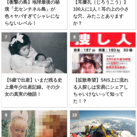
【衝撃の島】地球最後の秘
【耳瘻孔（じろうこう）】
境「北センチネル島」が
100人に1人！耳の上の小さ
色々ヤバすぎてシャレにな
な穴、みたことあります
らないレベル！
か？
【5歳で出産】いまだ残る史
【拡散希望】SNS上に流れ
上最年少出産記録。その少
る人探しは安易にシェアし
女の真実の物語！
ちゃいけないって知って
た！？