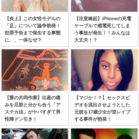
【炎上】この女性モデルの
【注意喚起】iPhoneの充電
「足」について論争勃発！
ケーブルで感電死してしま
犯罪予告まで発生する事態
う事故が発生！！みんなは
に、、一体なぜ？
大丈夫！？
【愛の共同作業】出産の痛
【マジか！？】セックスビ
みを旦那と分かち合う「ア
デオを流出させようとした
ステカ法」がヤバすぎて男
元彼を17歳少女が逆レイプ
性陣ドン引き！
する事件が勃発！