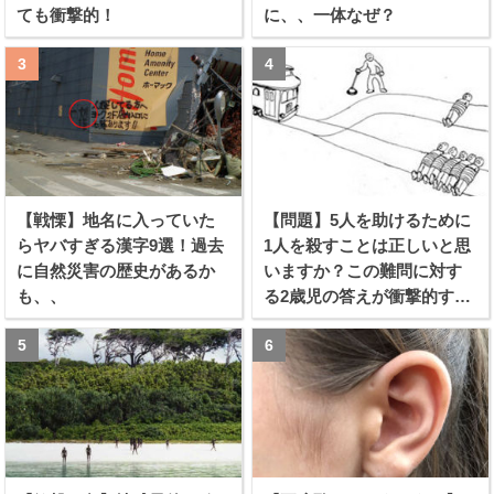
ても衝撃的！
に、、一体なぜ？
【戦慄】地名に入っていた
【問題】5人を助けるために
らヤバすぎる漢字9選！過去
1人を殺すことは正しいと思
に自然災害の歴史があるか
いますか？この難問に対す
も、、
る2歳児の答えが衝撃的すぎ
る！！