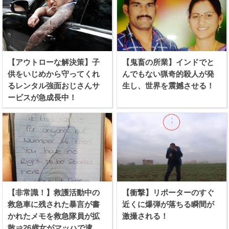
【アウトローな解決策】子
【鬼畜の所業】インドでと
供をいじめから守ってくれ
んでもない猟奇的殺人が発
るレンタル強面おじさんサ
生し、世界を震撼させる！
ービスが急成長中！
【非常識！】救護活動中の
【衝撃】リポーターのすぐ
救急車に残された暴言が書
近くに爆弾が落ちる瞬間が
かれたメモを救急隊員が拡
激撮される！
散⇒26歳女がマッハで逮捕