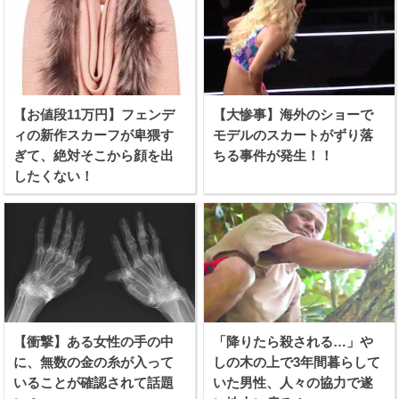
【お値段11万円】フェンデ
【大惨事】海外のショーで
ィの新作スカーフが卑猥す
モデルのスカートがずり落
ぎて、絶対そこから顔を出
ちる事件が発生！！
したくない！
【衝撃】ある女性の手の中
「降りたら殺される…」や
に、無数の金の糸が入って
しの木の上で3年間暮らして
いることが確認されて話題
いた男性、人々の協力で遂