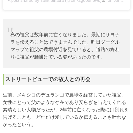
A post shared by Tank.Sinatra (@tanksgoodnews)
on
Jan 9, 2020 at 10:17am PST
私の祖父は数年前に亡くなりました。最期にサヨナ
ラを伝えることはできませんでした。昨日グーグル
マップで祖父の農場付近を見ていると、道路の終わ
りに祖父が腰掛けている姿があったのです。
ストリートビューでの故人との再会
生前、メキシコのデュランゴで農場を経営していた祖父。
女性にとって父のような存在であり安らぎを与えてくれる
素晴らしい人物だったが、2年前に亡くなった際には別れを
告げることも、どれだけ愛しているか伝えることも叶わな
かったという。