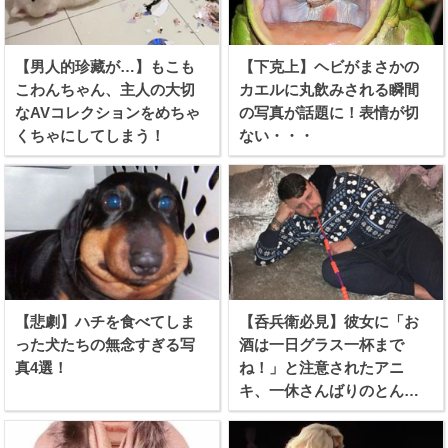
【男人的珍藏が…】もこも
【下克上】ヘビがまさかの
こわんちゃん、主人の大切
カエルに丸飲みされる瞬間
なAVコレクションをめちゃ
の写真が話題に！表情が切
くちゃにしてしまう！
ない・・・
【悲劇】ハチを食べてしま
【呑兵衛必見】彼女に「お
った犬たちの無念すぎる写
酒は一日グラス一杯まで
真4選！
ね！」と注意されたアニ
キ、一休さんばりのとんち
を利かせる！