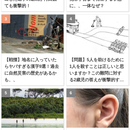
ても衝撃的！
に、、一体なぜ？
【戦慄】地名に入っていた
【問題】5人を助けるために
らヤバすぎる漢字9選！過去
1人を殺すことは正しいと思
に自然災害の歴史があるか
いますか？この難問に対す
も、、
る2歳児の答えが衝撃的すぎ
る！！