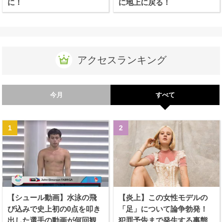
に！
に地上に戻る！
アクセスランキング
今月
すべて
【シュール動画】水泳の飛
【炎上】この女性モデルの
び込みで史上初の0点を叩き
「足」について論争勃発！
出した選手の動画が何回観
犯罪予告まで発生する事態