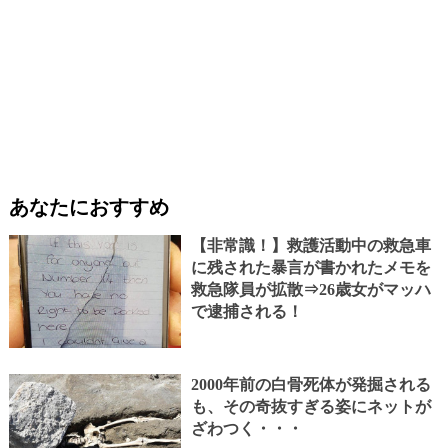
あなたにおすすめ
【非常識！】救護活動中の救急車
に残された暴言が書かれたメモを
救急隊員が拡散⇒26歳女がマッハ
で逮捕される！
2000年前の白骨死体が発掘される
も、その奇抜すぎる姿にネットが
ざわつく・・・