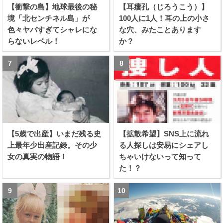
【衝撃の島】地球最後の秘
【耳瘻孔（じろうこう）】
境「北センチネル島」が
100人に1人！耳の上の小さ
色々ヤバすぎてシャレにな
な穴、みたことあります
らないレベル！
か？
【5歳で出産】いまだ残る史
【拡散希望】SNS上に流れ
上最年少出産記録。その少
る人探しは安易にシェアし
女の真実の物語！
ちゃいけないって知って
た！？