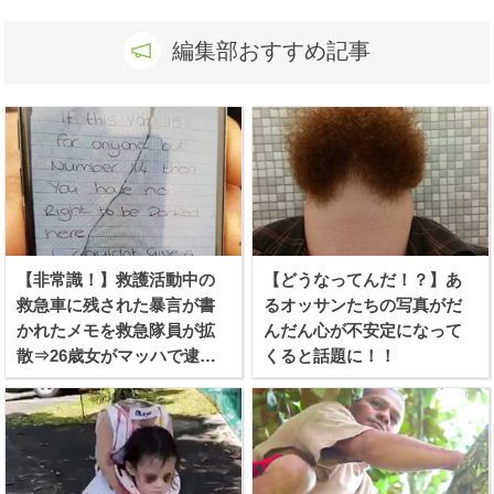
編集部おすすめ記事
【非常識！】救護活動中の
【どうなってんだ！？】あ
救急車に残された暴言が書
るオッサンたちの写真がだ
かれたメモを救急隊員が拡
んだん心が不安定になって
散⇒26歳女がマッハで逮捕
くると話題に！！
される！