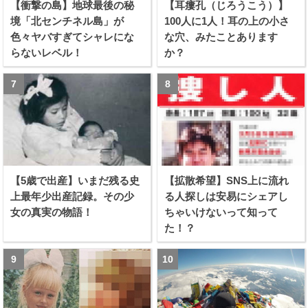
【衝撃の島】地球最後の秘
【耳瘻孔（じろうこう）】
境「北センチネル島」が
100人に1人！耳の上の小さ
色々ヤバすぎてシャレにな
な穴、みたことあります
らないレベル！
か？
【5歳で出産】いまだ残る史
【拡散希望】SNS上に流れ
上最年少出産記録。その少
る人探しは安易にシェアし
女の真実の物語！
ちゃいけないって知って
た！？