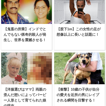
【鬼畜の所業】インドでと
【股下1m】この女性の足が
んでもない猟奇的殺人が発
想像以上に長いと話題に！
生し、世界を震撼させる！
【洋服選びはママ】両親の
【衝撃】10歳の子供が自分
歪んだ想いによってバービ
の愛犬を近所の男にレイプ
ー人形として育てられた娘
される瞬間を目撃する！
の現在