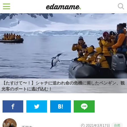
【たすけて〜！】シャチに追われ命の危機に瀕したペンギン、観
光客のボートに逃げ込む！
自然
2021年3月17日