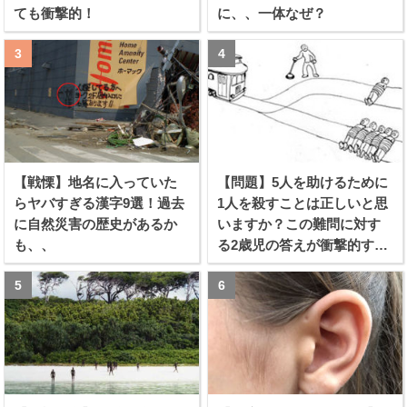
ても衝撃的！
に、、一体なぜ？
【戦慄】地名に入っていた
【問題】5人を助けるために
らヤバすぎる漢字9選！過去
1人を殺すことは正しいと思
に自然災害の歴史があるか
いますか？この難問に対す
も、、
る2歳児の答えが衝撃的すぎ
る！！