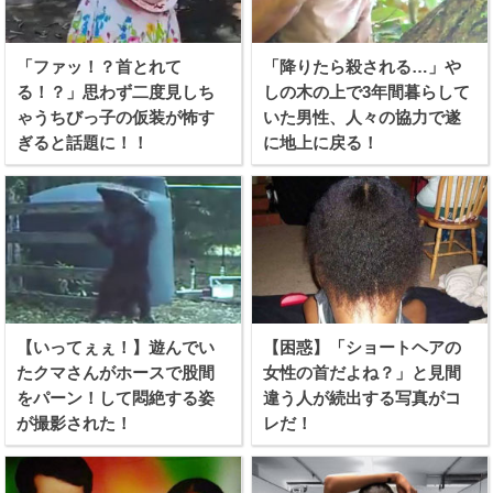
「ファッ！？首とれて
「降りたら殺される…」や
る！？」思わず二度見しち
しの木の上で3年間暮らして
ゃうちびっ子の仮装が怖す
いた男性、人々の協力で遂
ぎると話題に！！
に地上に戻る！
【いってぇぇ！】遊んでい
【困惑】「ショートヘアの
たクマさんがホースで股間
女性の首だよね？」と見間
をパーン！して悶絶する姿
違う人が続出する写真がコ
が撮影された！
レだ！