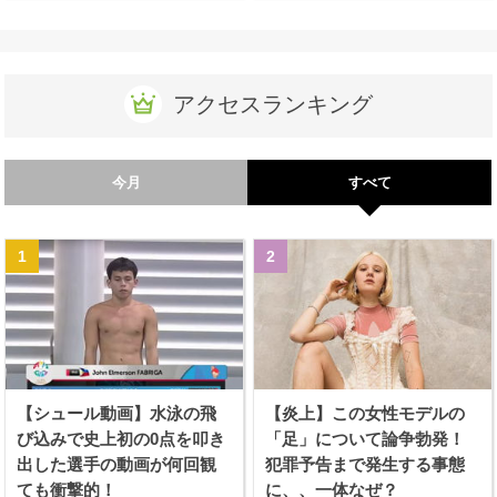
アクセスランキング
今月
すべて
【シュール動画】水泳の飛
【炎上】この女性モデルの
び込みで史上初の0点を叩き
「足」について論争勃発！
出した選手の動画が何回観
犯罪予告まで発生する事態
ても衝撃的！
に、、一体なぜ？