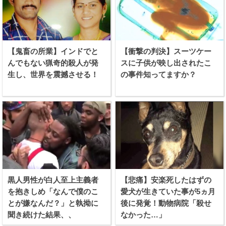
【鬼畜の所業】インドでと
【衝撃の判決】スーツケー
んでもない猟奇的殺人が発
スに子供が映し出されたこ
生し、世界を震撼させる！
の事件知ってますか？
黒人男性が白人至上主義者
【悲痛】安楽死したはずの
を抱きしめ「なんで僕のこ
愛犬が生きていた事が5ヵ月
とが嫌なんだ？」と執拗に
後に発覚！動物病院「殺せ
聞き続けた結果、、
なかった…」