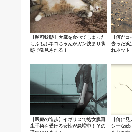
【酩酊状態】大麻を食べてしまった
【何だコ
もふもふネコちゃんがガン決まり状
去った浜
態で発見される！
れネット
【医療の進歩】イギリスで処女膜再
【何に見
生手術を受ける女性が急増中！その
シーな絵