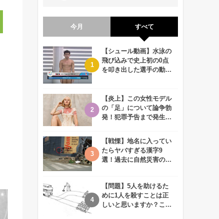
今月
すべて
【シュール動画】水泳の
飛び込みで史上初の0点
を叩き出した選手の動画
が何回観ても衝撃的！
【炎上】この女性モデル
の「足」について論争勃
発！犯罪予告まで発生す
る事態に、、一体なぜ？
【戦慄】地名に入ってい
たらヤバすぎる漢字9
選！過去に自然災害の歴
史があるかも、、
【問題】5人を助けるた
めに1人を殺すことは正
しいと思いますか？この
難問に対する2歳児の答