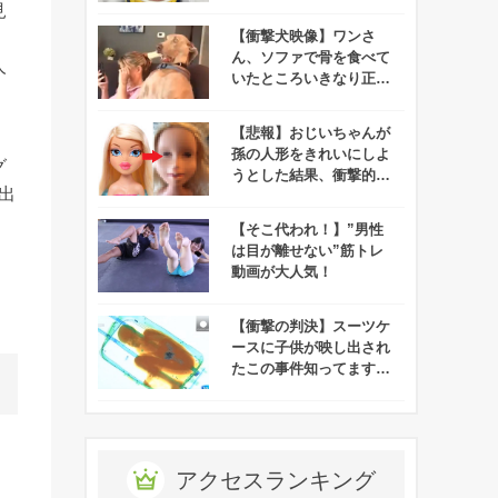
に！
見
【衝撃犬映像】ワンさ
ン
ん、ソファで骨を食べて
人
いたところいきなり正気
を失う
【悲報】おじいちゃんが
孫の人形をきれいにしよ
グ
うとした結果、衝撃的な
出
ルックスになってしま
う！
【そこ代われ！】”男性
は目が離せない”筋トレ
動画が大人気！
【衝撃の判決】スーツケ
ースに子供が映し出され
たこの事件知ってます
か？
アクセスランキング