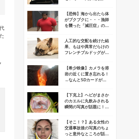
楽器が無残な姿に、、
【恐怖】海から出たら体
がブクブクに・・・漁師
を襲った「減圧症」の悲
代
劇
た
人工的な交配を続けた結
果、もはや異常だらけの
フレンチブルドッグが悲
惨すぎる！
ク
【希少映像】カメラを溶
岩の近くに置き忘れる！
→なんとSDカードが無
事で溶岩に飲み込まれる
映像が撮れたらしい！
【下克上】ヘビがまさか
のカエルに丸飲みされる
瞬間の写真が話題に！表
情が切ない・・・
【そこ！？】ある女性の
交通事故後の写真のちょ
っと意外なところが話題