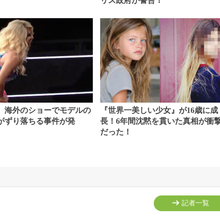
リス政府が警告！
。
】海外のショーでモデルの
『世界一美しい少女』が16歳に成
がずり落ちる事件が発
長！6年間沈黙を貫いた真相が衝
だった！
記者一覧