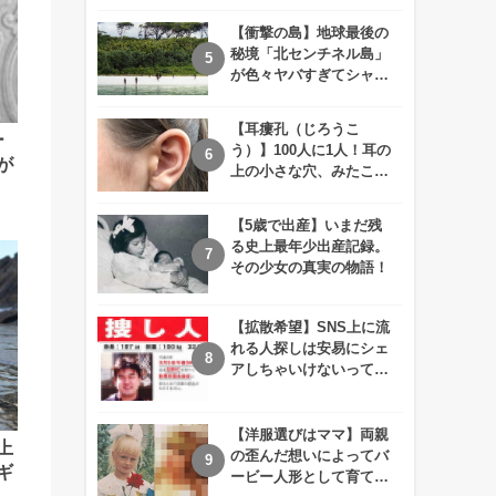
えが衝撃的すぎる！！
【衝撃の島】地球最後の
秘境「北センチネル島」
が色々ヤバすぎてシャレ
にならないレベル！
【耳瘻孔（じろうこ
ー
う）】100人に1人！耳の
が
上の小さな穴、みたこと
ありますか？
【5歳で出産】いまだ残
る史上最年少出産記録。
その少女の真実の物語！
【拡散希望】SNS上に流
れる人探しは安易にシェ
アしちゃいけないって知
ってた！？
【洋服選びはママ】両親
上
の歪んだ想いによってバ
ギ
ービー人形として育てら