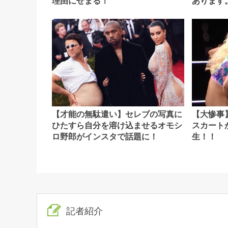
理由にせまる！
あります
【才能の無駄遣い】セレブの写真に
【大惨事
ひたすら自分を溶け込ませるオモシ
スカート
ロ野郎がインスタで話題に！
生！！
記者紹介