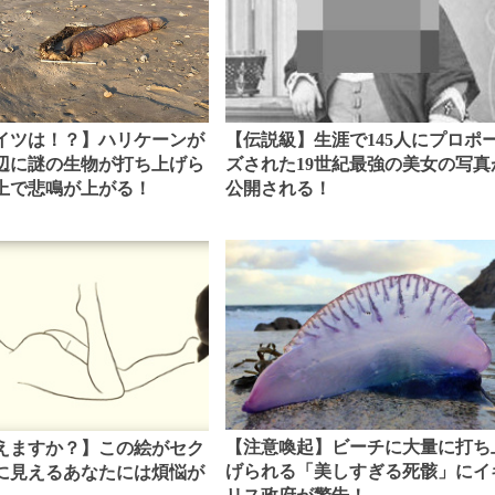
【伝説級】生涯で145人にプロポ
イツは！？】ハリケーンが
ズされた19世紀最強の美女の写真
辺に謎の生物が打ち上げら
公開される！
上で悲鳴が上がる！
【注意喚起】ビーチに大量に打ち
えますか？】この絵がセク
げられる「美しすぎる死骸」にイ
に見えるあなたには煩悩が