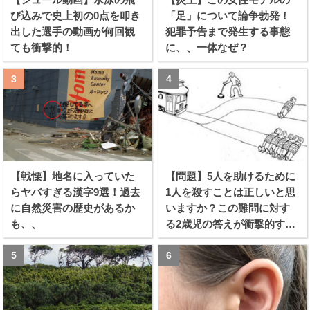
び込みで史上初の0点を叩き
「足」について論争勃発！
出した選手の動画が何回観
犯罪予告まで発生する事態
ても衝撃的！
に、、一体なぜ？
【戦慄】地名に入っていた
【問題】5人を助けるために
らヤバすぎる漢字9選！過去
1人を殺すことは正しいと思
に自然災害の歴史があるか
いますか？この難問に対す
も、、
る2歳児の答えが衝撃的すぎ
る！！