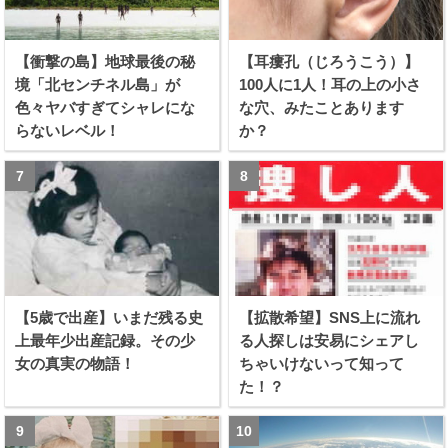
【衝撃の島】地球最後の秘
【耳瘻孔（じろうこう）】
境「北センチネル島」が
100人に1人！耳の上の小さ
色々ヤバすぎてシャレにな
な穴、みたことあります
らないレベル！
か？
【5歳で出産】いまだ残る史
【拡散希望】SNS上に流れ
上最年少出産記録。その少
る人探しは安易にシェアし
女の真実の物語！
ちゃいけないって知って
た！？