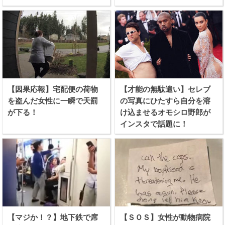
【因果応報】宅配便の荷物
【才能の無駄遣い】セレブ
を盗んだ女性に一瞬で天罰
の写真にひたすら自分を溶
が下る！
け込ませるオモシロ野郎が
インスタで話題に！
【マジか！？】地下鉄で席
【ＳＯＳ】女性が動物病院