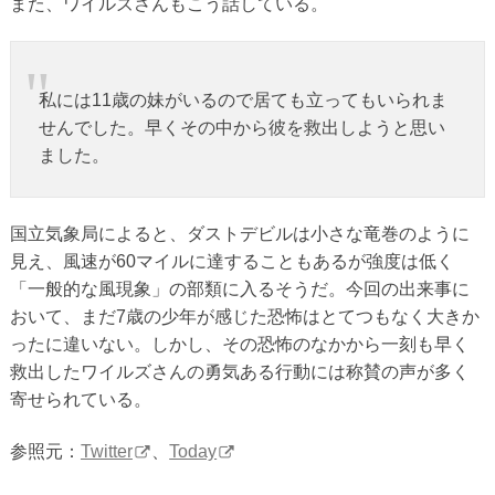
また、ワイルズさんもこう話している。
私には11歳の妹がいるので居ても立ってもいられま
せんでした。早くその中から彼を救出しようと思い
ました。
国立気象局によると、ダストデビルは小さな竜巻のように
見え、風速が60マイルに達することもあるが強度は低く
「一般的な風現象」の部類に入るそうだ。今回の出来事に
おいて、まだ7歳の少年が感じた恐怖はとてつもなく大きか
ったに違いない。しかし、その恐怖のなかから一刻も早く
救出したワイルズさんの勇気ある行動には称賛の声が多く
寄せられている。
参照元：
Twitter
、
Today