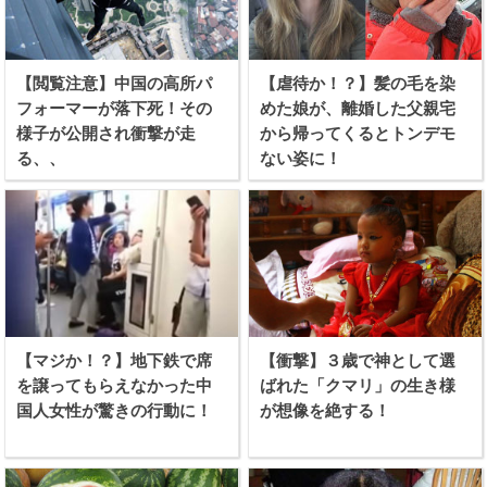
【閲覧注意】中国の高所パ
【虐待か！？】髪の毛を染
フォーマーが落下死！その
めた娘が、離婚した父親宅
様子が公開され衝撃が走
から帰ってくるとトンデモ
る、、
ない姿に！
【マジか！？】地下鉄で席
【衝撃】３歳で神として選
を譲ってもらえなかった中
ばれた「クマリ」の生き様
国人女性が驚きの行動に！
が想像を絶する！