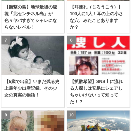
【衝撃の島】地球最後の秘
【耳瘻孔（じろうこう）】
境「北センチネル島」が
100人に1人！耳の上の小さ
色々ヤバすぎてシャレにな
な穴、みたことあります
らないレベル！
か？
【5歳で出産】いまだ残る史
【拡散希望】SNS上に流れ
上最年少出産記録。その少
る人探しは安易にシェアし
女の真実の物語！
ちゃいけないって知って
た！？