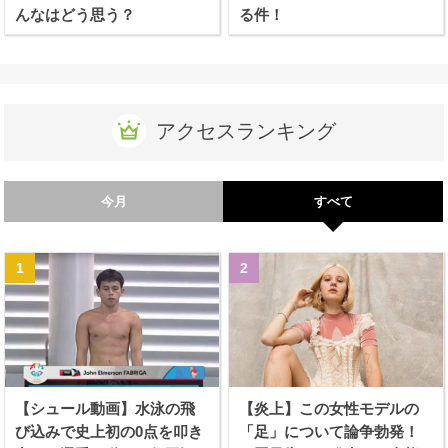
んなはどう思う？
る件！
アクセスランキング
今月
すべて
【シュール動画】水泳の飛
【炎上】この女性モデルの
び込みで史上初の0点を叩き
「足」について論争勃発！