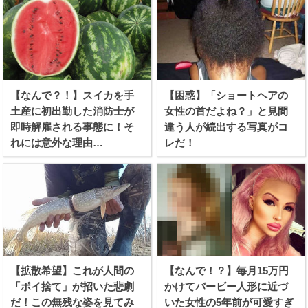
【なんで？！】スイカを手
【困惑】「ショートヘアの
土産に初出勤した消防士が
女性の首だよね？」と見間
即時解雇される事態に！そ
違う人が続出する写真がコ
れには意外な理由
レだ！
が、、、！
【拡散希望】これが人間の
【なんで！？】毎月15万円
「ポイ捨て」が招いた悲劇
かけてバービー人形に近づ
だ！この無残な姿を見てみ
いた女性の5年前が可愛すぎ