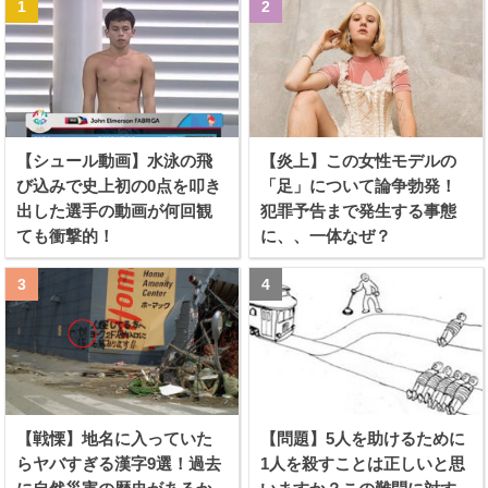
【シュール動画】水泳の飛
【炎上】この女性モデルの
び込みで史上初の0点を叩き
「足」について論争勃発！
出した選手の動画が何回観
犯罪予告まで発生する事態
ても衝撃的！
に、、一体なぜ？
【戦慄】地名に入っていた
【問題】5人を助けるために
らヤバすぎる漢字9選！過去
1人を殺すことは正しいと思