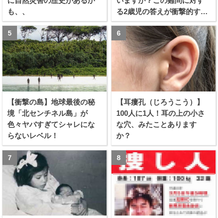
に自然災害の歴史があるか
いますか？この難問に対す
も、、
る2歳児の答えが衝撃的すぎ
る！！
【衝撃の島】地球最後の秘
【耳瘻孔（じろうこう）】
境「北センチネル島」が
100人に1人！耳の上の小さ
色々ヤバすぎてシャレにな
な穴、みたことあります
らないレベル！
か？