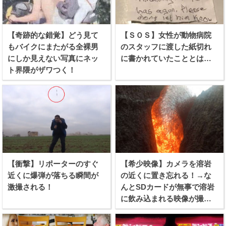
【奇跡的な錯覚】どう見て
【ＳＯＳ】女性が動物病院
もバイクにまたがる全裸男
のスタッフに渡した紙切れ
にしか見えない写真にネッ
に書かれていたこととは…
ト界隈がザワつく！
【衝撃】リポーターのすぐ
【希少映像】カメラを溶岩
近くに爆弾が落ちる瞬間が
の近くに置き忘れる！→な
激撮される！
んとSDカードが無事で溶岩
に飲み込まれる映像が撮れ
たらしい！