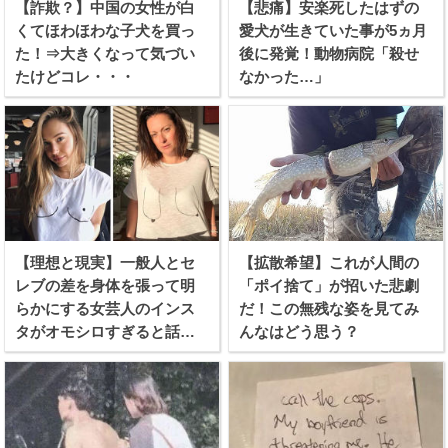
【詐欺？】中国の女性が白
【悲痛】安楽死したはずの
くてほわほわな子犬を買っ
愛犬が生きていた事が5ヵ月
た！⇒大きくなって気づい
後に発覚！動物病院「殺せ
たけどコレ・・・
なかった…」
【理想と現実】一般人とセ
【拡散希望】これが人間の
レブの差を身体を張って明
「ポイ捨て」が招いた悲劇
らかにする女芸人のインス
だ！この無残な姿を見てみ
タがオモシロすぎると話題
んなはどう思う？
に！