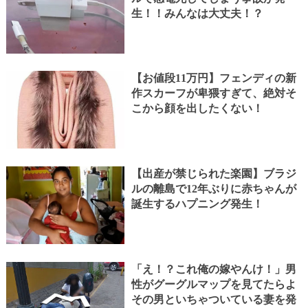
生！！みんなは大丈夫！？
【お値段11万円】フェンディの新
作スカーフが卑猥すぎて、絶対そ
こから顔を出したくない！
【出産が禁じられた楽園】ブラジ
ルの離島で12年ぶりに赤ちゃんが
誕生するハプニング発生！
「え！？これ俺の嫁やんけ！」男
性がグーグルマップを見てたらよ
その男といちゃついている妻を発