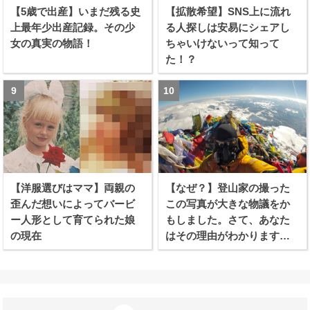
【5歳で出産】いまだ残る史
【拡散希望】SNS上に流れ
上最年少出産記録。その少
る人探しは安易にシェアし
女の真実の物語！
ちゃいけないって知って
た！？
【洋服選びはママ】両親の
【なぜ？】登山家の撮った
歪んだ想いによってバービ
この写真が大きな物議をか
ー人形として育てられた娘
もしました。さて、あなた
の現在
はその理由がわかります
か？