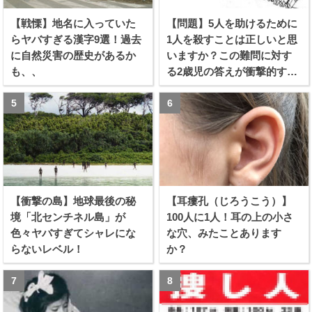
【戦慄】地名に入っていた
【問題】5人を助けるために
らヤバすぎる漢字9選！過去
1人を殺すことは正しいと思
に自然災害の歴史があるか
いますか？この難問に対す
も、、
る2歳児の答えが衝撃的すぎ
る！！
【衝撃の島】地球最後の秘
【耳瘻孔（じろうこう）】
境「北センチネル島」が
100人に1人！耳の上の小さ
色々ヤバすぎてシャレにな
な穴、みたことあります
らないレベル！
か？