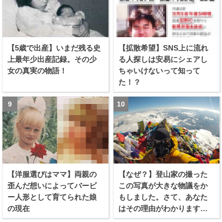
【5歳で出産】いまだ残る史
【拡散希望】SNS上に流れ
上最年少出産記録。その少
る人探しは安易にシェアし
女の真実の物語！
ちゃいけないって知って
た！？
【洋服選びはママ】両親の
【なぜ？】登山家の撮った
歪んだ想いによってバービ
この写真が大きな物議をか
ー人形として育てられた娘
もしました。さて、あなた
の現在
はその理由がわかります
か？