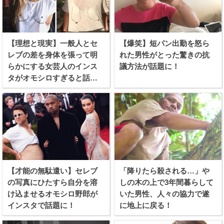
【理想と現実】一般人とセ
【爆笑】短パン出勤を怒ら
レブの差を身体を張って明
れた男性がとった驚きの抗
らかにする女芸人のインス
議方法が話題に！
タがオモシロすぎると話題
に！
【才能の無駄遣い】セレブ
「降りたら殺される…」や
の写真にひたすら自分を溶
しの木の上で3年間暮らして
け込ませるオモシロ野郎が
いた男性、人々の協力で遂
インスタで話題に！
に地上に戻る！