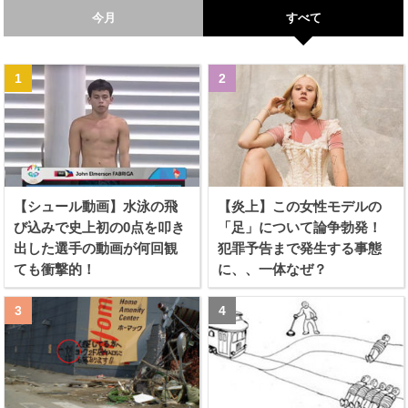
今月
すべて
【シュール動画】水泳の飛
【炎上】この女性モデルの
び込みで史上初の0点を叩き
「足」について論争勃発！
出した選手の動画が何回観
犯罪予告まで発生する事態
ても衝撃的！
に、、一体なぜ？