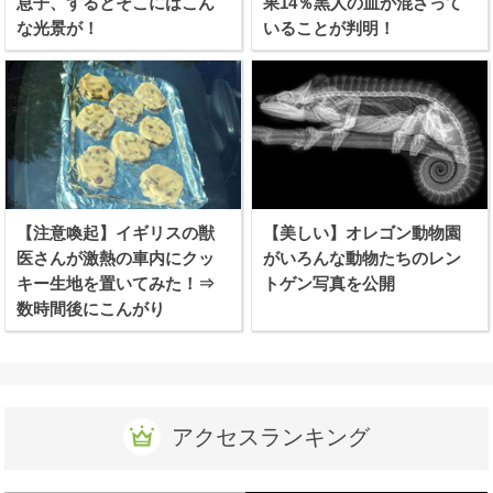
息子、するとそこにはこん
果14％黒人の血が混ざって
な光景が！
いることが判明！
【注意喚起】イギリスの獣
【美しい】オレゴン動物園
医さんが激熱の車内にクッ
がいろんな動物たちのレン
キー生地を置いてみた！⇒
トゲン写真を公開
数時間後にこんがり
アクセスランキング