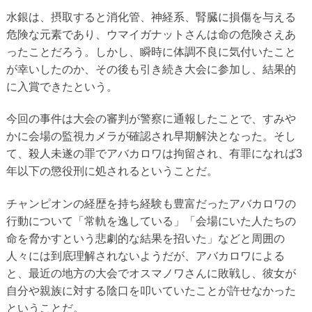
水銀は、摂取すると消化管、神経系、腎臓に損傷を与える
危険な元素であり、ウマイガナットさんは命の危険さえあ
ったことだろう。しかし、瞬時に体調不良に気付いたこと
が幸いしたのか、その後も引き続き大会に参加し、結果的
に入賞できたという。
今回の事件は大会の審判が警察に通報したことで、すみや
かに会場の監視カメラが確認され早期解決となった。そし
て、殺人未遂の罪でアバカロワは拘留され、有罪になれば3
年以下の懲役刑に処されるということだ。
チャンピオンの経歴を持ち経験も豊富だったアバカロワの
行動について「常軌を逸している」「会場にいた人たちの
命を脅かすという悲劇的な結果を招いた」などと周囲の
人々には到底理解されないようだが、アバカロワによる
と、最近の地方の大会でオスマノワさんに敗戦し、彼女が
自分や親族に対する陰口を叩いていたことが許せなかった
ということだ。