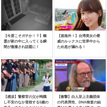
【今度こそガチか！？】幽
【規格外！】台湾美女の脅
霊が家の中に入ってくる瞬
威のルックスに世界中から
間が激撮され話題に！
ため息が漏れる！
【感涙】警察官の父が殉職
【衝撃】白人至上主義団体
し不安のなか登校する5歳の
の代表男性、DNA検査の結