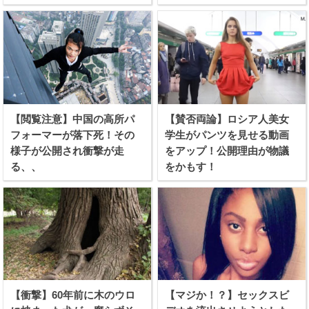
【閲覧注意】中国の高所パ
【賛否両論】ロシア人美女
フォーマーが落下死！その
学生がパンツを見せる動画
様子が公開され衝撃が走
をアップ！公開理由が物議
る、、
をかもす！
【衝撃】60年前に木のウロ
【マジか！？】セックスビ