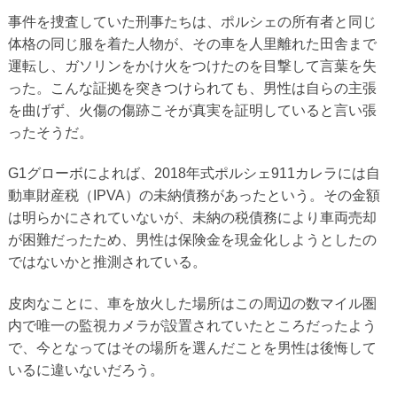
事件を捜査していた刑事たちは、ポルシェの所有者と同じ
体格の同じ服を着た人物が、その車を人里離れた田舎まで
運転し、ガソリンをかけ火をつけたのを目撃して言葉を失
った。こんな証拠を突きつけられても、男性は自らの主張
を曲げず、火傷の傷跡こそが真実を証明していると言い張
ったそうだ。
G1グローボによれば、2018年式ポルシェ911カレラには自
動車財産税（IPVA）の未納債務があったという。その金額
は明らかにされていないが、未納の税債務により車両売却
が困難だったため、男性は保険金を現金化しようとしたの
ではないかと推測されている。
皮肉なことに、車を放火した場所はこの周辺の数マイル圏
内で唯一の監視カメラが設置されていたところだったよう
で、今となってはその場所を選んだことを男性は後悔して
いるに違いないだろう。