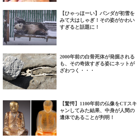
【ひゃっほーい】パンダが初雪を
みて大はしゃぎ！その姿がかわい
すぎると話題に！
2000年前の白骨死体が発掘される
も、その奇抜すぎる姿にネットが
ざわつく・・・
【驚愕】1100年前の仏像をCTスキ
ャンしてみた結果、中身が人間の
遺体であることが判明！