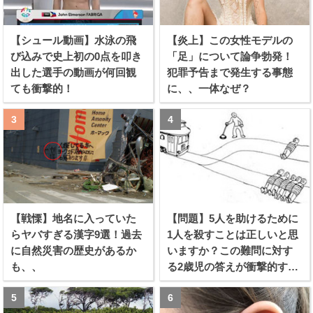
【シュール動画】水泳の飛
【炎上】この女性モデルの
び込みで史上初の0点を叩き
「足」について論争勃発！
出した選手の動画が何回観
犯罪予告まで発生する事態
ても衝撃的！
に、、一体なぜ？
【戦慄】地名に入っていた
【問題】5人を助けるために
らヤバすぎる漢字9選！過去
1人を殺すことは正しいと思
に自然災害の歴史があるか
いますか？この難問に対す
も、、
る2歳児の答えが衝撃的すぎ
る！！