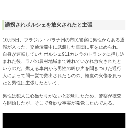
誘拐されポルシェを放火されたと主張
10月5日、ブラジル・パラナ州の市民警察に男性からある通
報が入った。交通渋滞中に武装した集団に車を止められ、
自身が運転していたポルシェ911カレラのトランクに押し込
まれた後、ラパの農村地域まで連れていかれ放火されたと
いうのだ。燃える車内から男性の叫び声を聞きつけた通行
人によって間一髪で救出されたものの、軽度の火傷を負っ
たと男性は主張したという。
男性は犯人に心当たりがないと説明したため、警察が捜査
を開始したが、そこで奇妙な事実が発覚したのである。