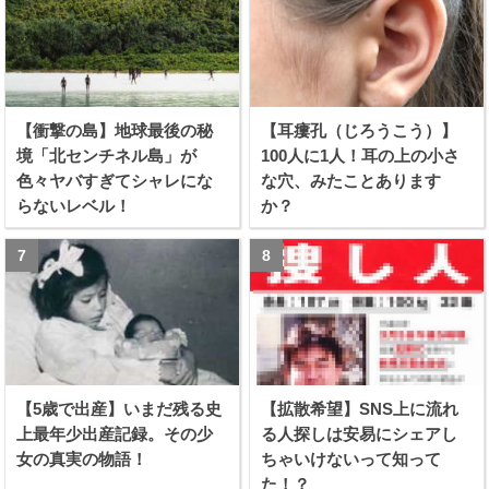
【衝撃の島】地球最後の秘
【耳瘻孔（じろうこう）】
境「北センチネル島」が
100人に1人！耳の上の小さ
色々ヤバすぎてシャレにな
な穴、みたことあります
らないレベル！
か？
【5歳で出産】いまだ残る史
【拡散希望】SNS上に流れ
上最年少出産記録。その少
る人探しは安易にシェアし
女の真実の物語！
ちゃいけないって知って
た！？