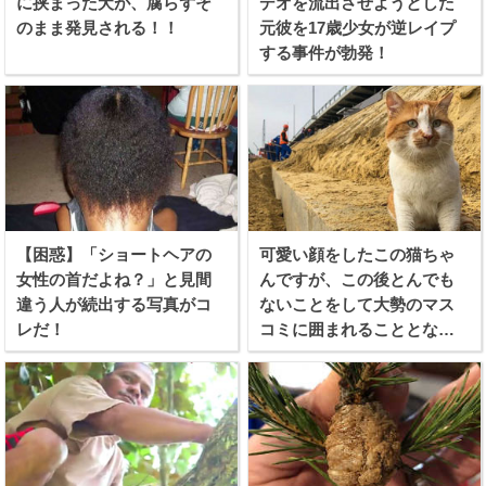
に挟まった犬が、腐らずそ
デオを流出させようとした
のまま発見される！！
元彼を17歳少女が逆レイプ
する事件が勃発！
【困惑】「ショートヘアの
可愛い顔をしたこの猫ちゃ
女性の首だよね？」と見間
んですが、この後とんでも
違う人が続出する写真がコ
ないことをして大勢のマス
レだ！
コミに囲まれることとなり
ます