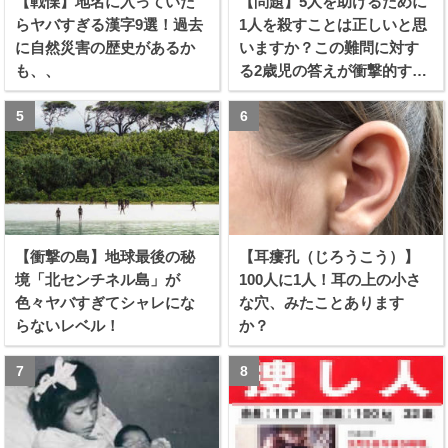
【戦慄】地名に入っていた
【問題】5人を助けるために
らヤバすぎる漢字9選！過去
1人を殺すことは正しいと思
に自然災害の歴史があるか
いますか？この難問に対す
も、、
る2歳児の答えが衝撃的すぎ
る！！
【衝撃の島】地球最後の秘
【耳瘻孔（じろうこう）】
境「北センチネル島」が
100人に1人！耳の上の小さ
色々ヤバすぎてシャレにな
な穴、みたことあります
らないレベル！
か？