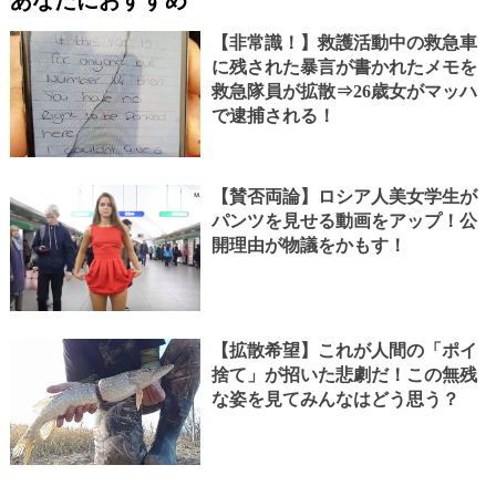
【非常識！】救護活動中の救急車
に残された暴言が書かれたメモを
救急隊員が拡散⇒26歳女がマッハ
で逮捕される！
【賛否両論】ロシア人美女学生が
パンツを見せる動画をアップ！公
開理由が物議をかもす！
【拡散希望】これが人間の「ポイ
捨て」が招いた悲劇だ！この無残
な姿を見てみんなはどう思う？