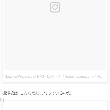
Nataliya Kuznetsova RPS TEAMさん(@nataliya.amazonka)がシェアした投稿
復帰後は↓こんな感じになっているのだ！