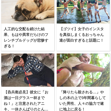
人工的な交配を続けた結
【ゴツイ】女子のインスタ
果、もはや異常だらけのフ
を真似しまくるおっちゃん
レンチブルドッグが悲惨す
達が面白すぎると話題に！
ぎる！
【呑兵衛必見】彼女に「お
「降りたら殺される…」や
酒は一日グラス一杯まで
しの木の上で3年間暮らして
ね！」と注意されたアニ
いた男性、人々の協力で遂
キ、一休さんばりのとんち
に地上に戻る！