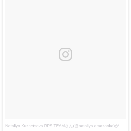
Nataliya Kuznetsova RPS TEAMさん(@nataliya.amazonka)がシェアした投稿