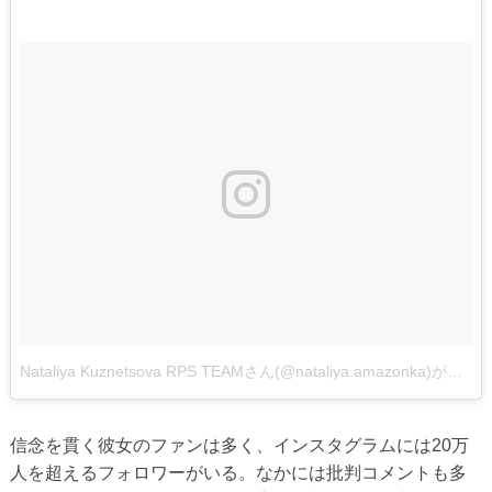
Nataliya Kuznetsova RPS TEAMさん(@nataliya.amazonka)がシェアした投稿
信念を貫く彼女のファンは多く、インスタグラムには20万
人を超えるフォロワーがいる。なかには批判コメントも多