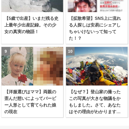
【5歳で出産】いまだ残る史
【拡散希望】SNS上に流れ
上最年少出産記録。その少
る人探しは安易にシェアし
女の真実の物語！
ちゃいけないって知って
た！？
【洋服選びはママ】両親の
【なぜ？】登山家の撮った
歪んだ想いによってバービ
この写真が大きな物議をか
ー人形として育てられた娘
もしました。さて、あなた
の現在
はその理由がわかります
か？