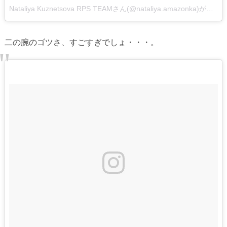
Nataliya Kuznetsova RPS TEAMさん(@nataliya.amazonka)がシェアした投稿
二の腕のゴツさ、すごすぎでしょ・・・。