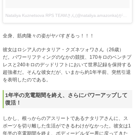
Nataliya Kuznetsova RPS TEAMさん(@nataliya.amazonka)がシェアした投稿
全身、筋肉隆々の姿がヤバすぎるっ！！！
彼女はロシア人のナタリア・クズネツォワさん（26歳）
だ。パワーリフティングのなかの競技、170キロのベンチプ
レスと240キロのデッドリフトにおいて世界記録を保持する
超強者だ。そんな彼女だが、いまから約1年半前、突然引退
を表明したのである。
1年半の充電期間を終え、さらにパワーアップして
復活！
しかし、根っからのアスリートであるナタリアさんに、ス
ポーツを切り離した生活ができるわけがなかった。彼女は1
年半の充電期間を終え、ボディービルダー界に戻ってきた