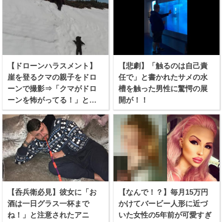
【ドローンハラスメント】
【悲劇】「触るのは自己責
崖を登るクマの親子をドロ
任で」と書かれたサメの水
ーンで撮影⇒「クマがドロ
槽を触った男性に驚愕の展
ーンを怖がってる！」と批
開が！！
難殺到！
【呑兵衛必見】彼女に「お
【なんで！？】毎月15万円
酒は一日グラス一杯まで
かけてバービー人形に近づ
ね！」と注意されたアニ
いた女性の5年前が可愛すぎ