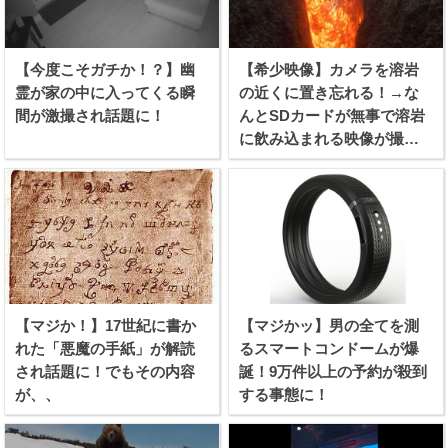
【今度こそガチか！？】幽
【希少映像】カメラを溶岩
霊が家の中に入ってくる瞬
の近くに置き忘れる！→な
間が激撮され話題に！
んとSDカードが無事で溶岩
に飲み込まれる映像が撮れ
たらしい！
【マジか！】17世紀に書か
【マジかッ】男の全てを測
れた「悪魔の手紙」が解読
るスマートコンドームが爆
され話題に！でもその内容
誕！9万件以上の予約が殺到
が、、
する事態に！