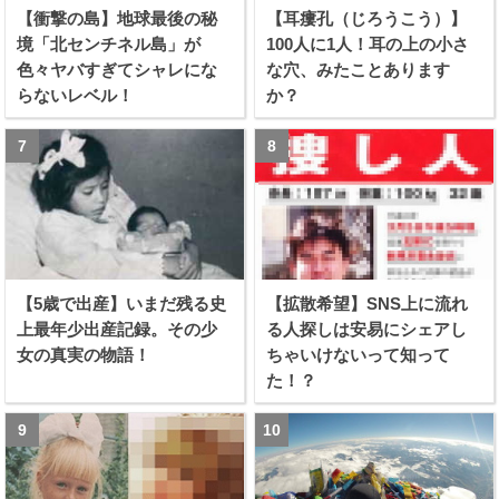
【衝撃の島】地球最後の秘
【耳瘻孔（じろうこう）】
境「北センチネル島」が
100人に1人！耳の上の小さ
色々ヤバすぎてシャレにな
な穴、みたことあります
らないレベル！
か？
【5歳で出産】いまだ残る史
【拡散希望】SNS上に流れ
上最年少出産記録。その少
る人探しは安易にシェアし
女の真実の物語！
ちゃいけないって知って
た！？