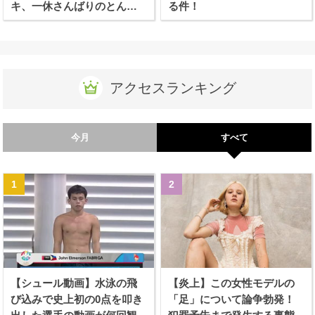
キ、一休さんばりのとんち
る件！
を利かせる！
アクセスランキング
今月
すべて
【シュール動画】水泳の飛
【炎上】この女性モデルの
び込みで史上初の0点を叩き
「足」について論争勃発！