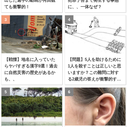
出した選手の動画が何回観
犯罪予告まで発生する事態
ても衝撃的！
に、、一体なぜ？
【戦慄】地名に入っていた
【問題】5人を助けるために
らヤバすぎる漢字9選！過去
1人を殺すことは正しいと思
に自然災害の歴史があるか
いますか？この難問に対す
も、、
る2歳児の答えが衝撃的すぎ
る！！