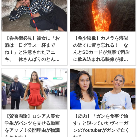
【呑兵衛必見】彼女に「お
【希少映像】カメラを溶岩
酒は一日グラス一杯まで
の近くに置き忘れる！→な
ね！」と注意されたアニ
んとSDカードが無事で溶岩
キ、一休さんばりのとんち
に飲み込まれる映像が撮れ
を利かせる！
たらしい！
【賛否両論】ロシア人美女
【皮肉】「ガンを食事で治
学生がパンツを見せる動画
す」と謳っていたヴィーガ
をアップ！公開理由が物議
ンのYoutuberがガンで亡く