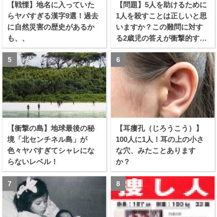
【戦慄】地名に入っていた
【問題】5人を助けるために
らヤバすぎる漢字9選！過去
1人を殺すことは正しいと思
に自然災害の歴史があるか
いますか？この難問に対す
も、、
る2歳児の答えが衝撃的すぎ
る！！
【衝撃の島】地球最後の秘
【耳瘻孔（じろうこう）】
境「北センチネル島」が
100人に1人！耳の上の小さ
色々ヤバすぎてシャレにな
な穴、みたことあります
らないレベル！
か？