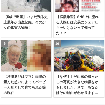
【5歳で出産】いまだ残る史
【拡散希望】SNS上に流れ
上最年少出産記録。その少
る人探しは安易にシェアし
女の真実の物語！
ちゃいけないって知って
た！？
【洋服選びはママ】両親の
【なぜ？】登山家の撮った
歪んだ想いによってバービ
この写真が大きな物議をか
ー人形として育てられた娘
もしました。さて、あなた
の現在
はその理由がわかります
か？