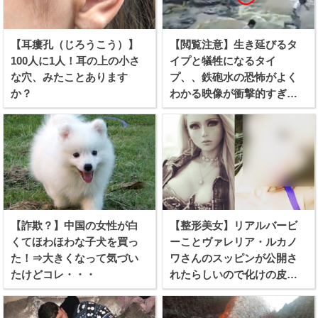
【耳瘻孔（じろうこう）】
【閲覧注意】生き延びるタ
100人に1人！耳の上の小さ
イプと犠牲になるタイ
な穴、みたことあります
プ、、鉄砲水の恐怖がよく
か？
わかる映像が衝撃的すぎ
る！
【詐欺？】中国の女性が白
【整形美女】リアルバービ
くてほわほわな子犬を買っ
ーことヴァレリア・ルカノ
た！⇒大きくなって気づい
ワさんのスッピンが公開さ
たけどコレ・・・
れたらしいので化けの皮を
剥ぐつもりで見てみたぞ！