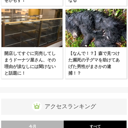
をかもす！
なる
開店してすぐに完売してし
【なんで！？】森で見つけ
まうドーナツ屋さん、その
た瀕死の子グマを助けてあ
理由が涙なしには聞けない
げた男性がまさかの逮
と話題に！
捕！？
アクセスランキング
今月
すべて