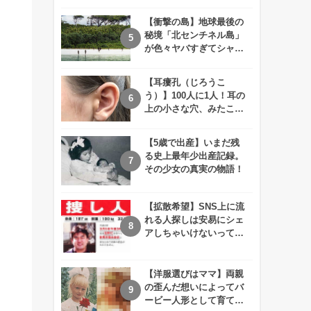
えが衝撃的すぎる！！
【衝撃の島】地球最後の
秘境「北センチネル島」
が色々ヤバすぎてシャレ
にならないレベル！
【耳瘻孔（じろうこ
う）】100人に1人！耳の
上の小さな穴、みたこと
ありますか？
【5歳で出産】いまだ残
る史上最年少出産記録。
その少女の真実の物語！
【拡散希望】SNS上に流
れる人探しは安易にシェ
アしちゃいけないって知
ってた！？
【洋服選びはママ】両親
の歪んだ想いによってバ
ービー人形として育てら