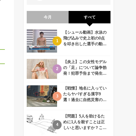
今月
すべて
【シュール動画】水泳の
飛び込みで史上初の0点
を叩き出した選手の動画
が何回観ても衝撃的！
【炎上】この女性モデル
の「足」について論争勃
発！犯罪予告まで発生す
る事態に、、一体なぜ？
【戦慄】地名に入ってい
たらヤバすぎる漢字9
選！過去に自然災害の歴
史があるかも、、
【問題】5人を助けるた
めに1人を殺すことは正
しいと思いますか？この
難問に対する2歳児の答