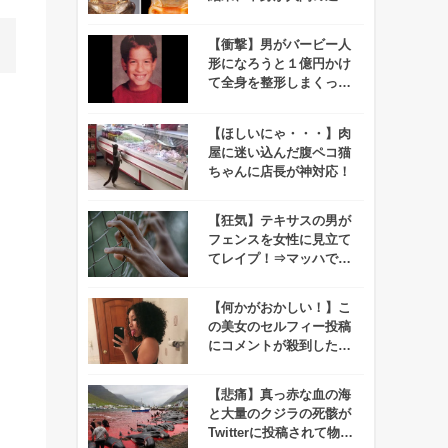
であることが判明！
【衝撃】男がバービー人
形になろうと１億円かけ
て全身を整形しまくった
結果、、、
【ほしいにゃ・・・】肉
屋に迷い込んだ腹ペコ猫
ちゃんに店長が神対応！
【狂気】テキサスの男が
フェンスを女性に見立て
てレイプ！⇒マッハで逮
捕される事件が発生！
【何かがおかしい！】こ
の美女のセルフィー投稿
にコメントが殺到した理
由わかりますか？
【悲痛】真っ赤な血の海
と大量のクジラの死骸が
Twitterに投稿されて物議