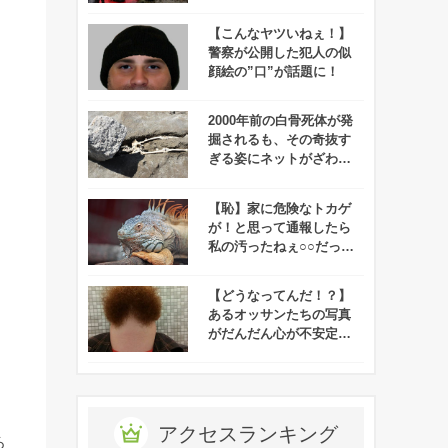
をかもす！
【こんなヤツいねぇ！】
警察が公開した犯人の似
顔絵の”口”が話題に！
2000年前の白骨死体が発
掘されるも、その奇抜す
ぎる姿にネットがざわつ
く・・・
【恥】家に危険なトカゲ
が！と思って通報したら
私の汚ったねぇ○○だった
でござる
【どうなってんだ！？】
あるオッサンたちの写真
がだんだん心が不安定に
なってくると話題に！！
アクセスランキング
ろ