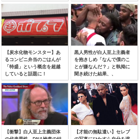
【炭水化物モンスター】あ
黒人男性が白人至上主義者
るコンビニ弁当のごはんが
を抱きしめ「なんで僕のこ
「特盛」という概念を超越
とが嫌なんだ？」と執拗に
していると話題に！
聞き続けた結果、、
【衝撃】白人至上主義団体
【才能の無駄遣い】セレブ
の代表男性、DNA検査の結
の写真にひたすら自分を溶