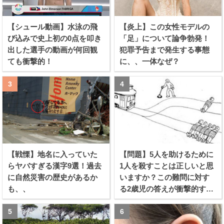
【シュール動画】水泳の飛
【炎上】この女性モデルの
び込みで史上初の0点を叩き
「足」について論争勃発！
出した選手の動画が何回観
犯罪予告まで発生する事態
ても衝撃的！
に、、一体なぜ？
【戦慄】地名に入っていた
【問題】5人を助けるために
らヤバすぎる漢字9選！過去
1人を殺すことは正しいと思
に自然災害の歴史があるか
いますか？この難問に対す
も、、
る2歳児の答えが衝撃的すぎ
る！！