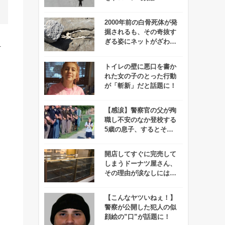
マがドローンを怖がって
る！」と批難殺到！
2000年前の白骨死体が発
掘されるも、その奇抜す
ぎる姿にネットがざわつ
4
く・・・
トイレの壁に悪口を書か
れた女の子のとった行動
が「斬新」だと話題に！
【感涙】警察官の父が殉
職し不安のなか登校する
5歳の息子、するとそこ
にはこんな光景が！
開店してすぐに完売して
しまうドーナツ屋さん、
その理由が涙なしには聞
けないと話題に！
【こんなヤツいねぇ！】
警察が公開した犯人の似
顔絵の”口”が話題に！