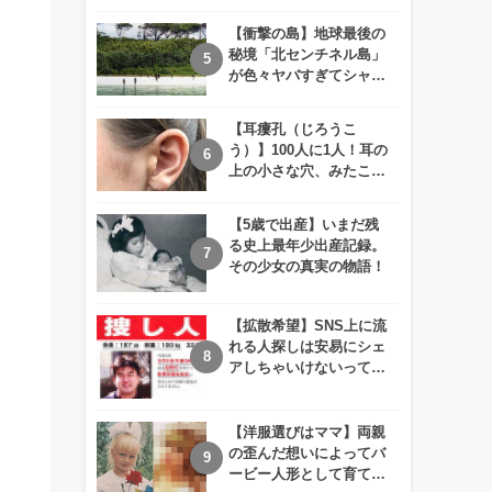
えが衝撃的すぎる！！
【衝撃の島】地球最後の
秘境「北センチネル島」
が色々ヤバすぎてシャレ
にならないレベル！
【耳瘻孔（じろうこ
う）】100人に1人！耳の
上の小さな穴、みたこと
ありますか？
【5歳で出産】いまだ残
る史上最年少出産記録。
その少女の真実の物語！
【拡散希望】SNS上に流
れる人探しは安易にシェ
アしちゃいけないって知
ってた！？
【洋服選びはママ】両親
の歪んだ想いによってバ
ービー人形として育てら