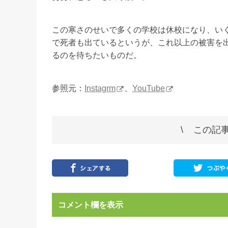
この寒さのせいで多くの学校は休校になり、い
で死者も出ているというが、これ以上の被害を
るのを待ちたいものだ。
参照元：
Instagrm
、
YouTube
この記事
コメント欄を表示