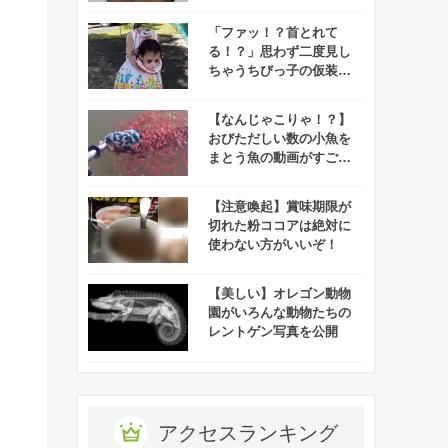
「ファッ！？首とれて
る！？」思わず二度見し
ちゃうちびっ子の仮装が
怖すぎると話題に！！
【なんじゃこりゃ！？】
おびただしい数の小魚を
まとう魚の動画がすご
い！
【注意喚起】賞味期限が
切れた粉ココアは絶対に
使わない方がいいぞ！
【美しい】オレゴン動物
園がいろんな動物たちの
レントゲン写真を公開
アクセスランキング