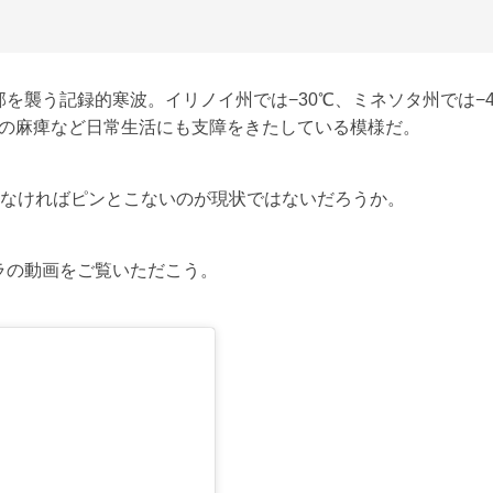
を襲う記録的寒波。イリノイ州では−30℃、ミネソタ州では−
関の麻痺など日常生活にも支障をきたしている模様だ。
いなければピンとこないのが現状ではないだろうか。
ラの動画をご覧いただこう。