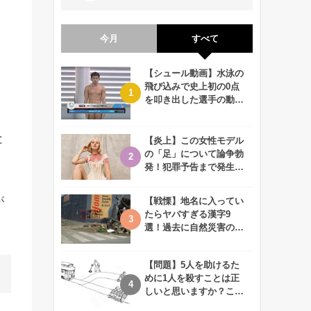
今月
すべて
【シュール動画】水泳の
飛び込みで史上初の0点
を叩き出した選手の動画
が何回観ても衝撃的！
と
【炎上】この女性モデル
の「足」について論争勃
発！犯罪予告まで発生す
る事態に、、一体なぜ？
が
【戦慄】地名に入ってい
たらヤバすぎる漢字9
選！過去に自然災害の歴
史があるかも、、
【問題】5人を助けるた
めに1人を殺すことは正
しいと思いますか？この
難問に対する2歳児の答