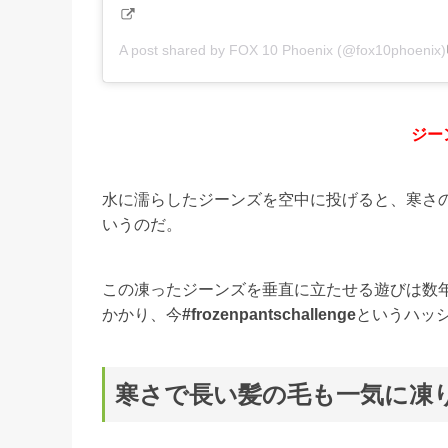
A post shared by FOX 10 Phoenix (@fox10phoenix)
ジー
水に濡らしたジーンズを空中に投げると、寒さ
いうのだ。
この凍ったジーンズを垂直に立たせる遊びは数
かかり、今
#frozenpantschallenge
というハッ
寒さで長い髪の毛も一気に凍