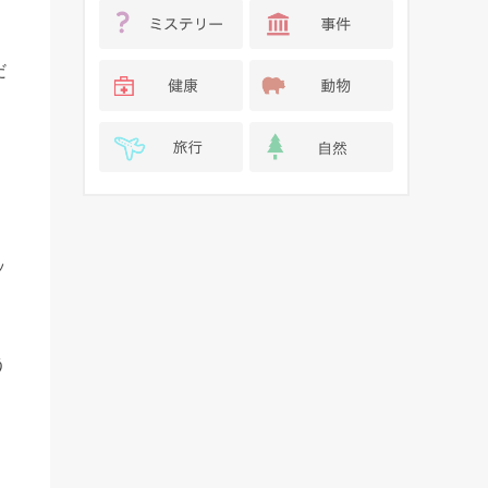
だ
ッ
う