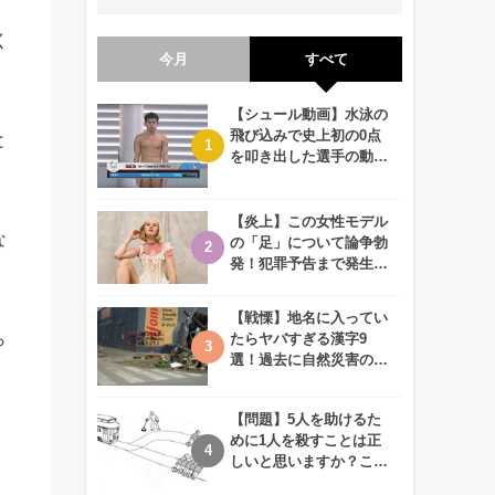
く
今月
すべて
【シュール動画】水泳の
飛び込みで史上初の0点
と
を叩き出した選手の動画
が何回観ても衝撃的！
【炎上】この女性モデル
な
の「足」について論争勃
発！犯罪予告まで発生す
る事態に、、一体なぜ？
【戦慄】地名に入ってい
ら
たらヤバすぎる漢字9
選！過去に自然災害の歴
史があるかも、、
【問題】5人を助けるた
。
めに1人を殺すことは正
しいと思いますか？この
難問に対する2歳児の答