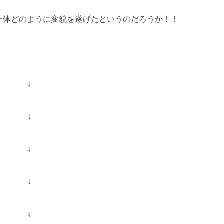
一体どのように変貌を遂げたというのだろうか！！
↓
↓
↓
↓
↓