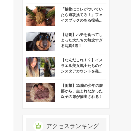
なるレベル！
「植物にコレがついてい
たら速攻捨てろ！」フェ
イスブックのある投稿が
話題に！
【悲劇】ハチを食べてし
まった犬たちの無念すぎ
る写真4選！
【なんだこれ！？】イス
ラエル美女戦士たちのイ
ンスタアカウントを発
見！その内容が過激すぎ
る！
【衝撃】15歳の少年の腹
部から、生まれなかった
双子の弟が摘出される！
アクセスランキング