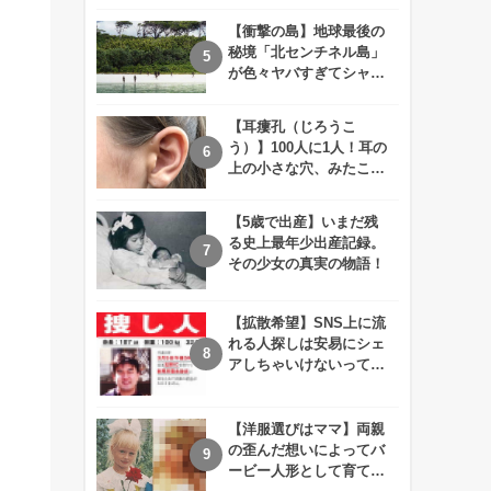
えが衝撃的すぎる！！
【衝撃の島】地球最後の
秘境「北センチネル島」
が色々ヤバすぎてシャレ
にならないレベル！
【耳瘻孔（じろうこ
う）】100人に1人！耳の
上の小さな穴、みたこと
ありますか？
【5歳で出産】いまだ残
る史上最年少出産記録。
その少女の真実の物語！
【拡散希望】SNS上に流
れる人探しは安易にシェ
アしちゃいけないって知
ってた！？
【洋服選びはママ】両親
の歪んだ想いによってバ
ービー人形として育てら