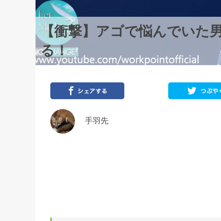
【衝撃】アゴで悩んでいた
る！
手羽先