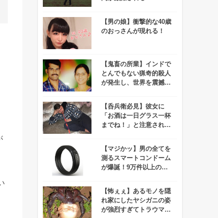
【男の娘】衝撃的な40歳
のおっさんが現れる！
【鬼畜の所業】インドで
とんでもない猟奇的殺人
が発生し、世界を震撼さ
せる！
【呑兵衛必見】彼女に
「お酒は一日グラス一杯
までね！」と注意された
アニキ、一休さんばりの
が
とんちを利かせる！
【マジかッ】男の全てを
測るスマートコンドーム
が爆誕！9万件以上の予
約が殺到する事態に！
い
【怖ぇぇ】あるモノを隠
れ家にしたヤシガニの姿
が強烈すぎてトラウマに