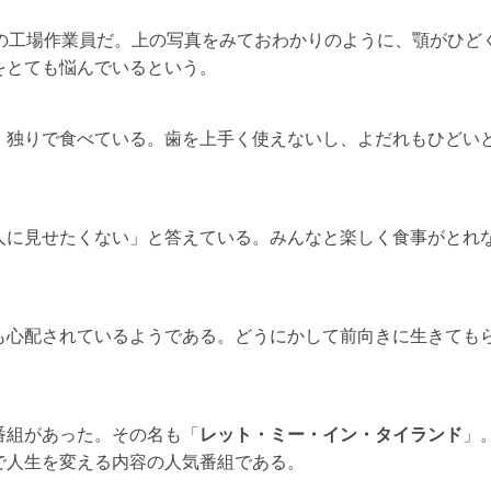
の工場作業員だ。上の写真をみておわかりのように、顎がひど
をとても悩んでいるという。
、独りで食べている。歯を上手く使えないし、よだれもひどい
人に見せたくない」と答えている。みんなと楽しく食事がとれ
も心配されているようである。どうにかして前向きに生きても
番組があった。その名も「
レット・ミー・イン・タイランド
」
で人生を変える内容の人気番組である。