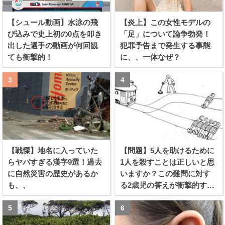
【シュール動画】水泳の飛
【炎上】この女性モデルの
び込みで史上初の0点を叩き
「足」について論争勃発！
出した選手の動画が何回観
犯罪予告まで発生する事態
ても衝撃的！
に、、一体なぜ？
【戦慄】地名に入っていた
【問題】5人を助けるために
らヤバすぎる漢字9選！過去
1人を殺すことは正しいと思
に自然災害の歴史があるか
いますか？この難問に対す
も、、
る2歳児の答えが衝撃的すぎ
る！！