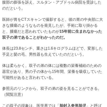
腹部の膨張を訴え、スルタン・アブドゥル病院を受診した
のだという。
医師が胃をCTスキャンで撮影すると、彼の胃の中央部に大
きな腫瘍のようなものを発見したが、手術に取り掛かる
と、腫瘍だと思われていたものが
15年前に生まれなかった
双子の弟であることがわかったのだ。
体長は23.8センチ、重さは1.6キログラムほどで、変形した
手足と髪の毛、男性器も生えていたのだという。
体は柔らかく、双子の弟の体には複数の栄養補給のための
器官があり、男の子の体から15年間、栄養を吸収していた
可能性があると言われている。
参照元のリンクから、双子の弟の姿を見ることができる。
（閲覧注意）
この双子の現象は、医学界では「
胎封入奇形胎児
」と呼ば