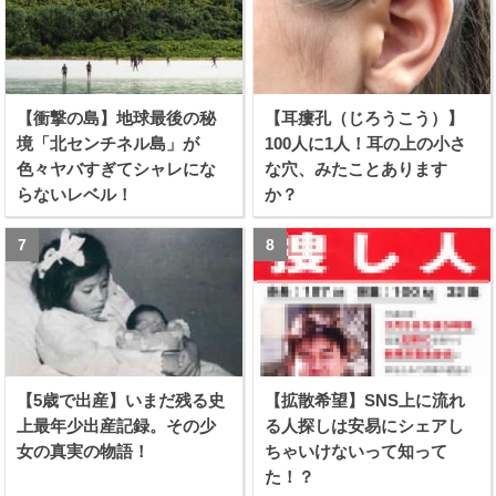
【衝撃の島】地球最後の秘
【耳瘻孔（じろうこう）】
境「北センチネル島」が
100人に1人！耳の上の小さ
色々ヤバすぎてシャレにな
な穴、みたことあります
らないレベル！
か？
【5歳で出産】いまだ残る史
【拡散希望】SNS上に流れ
上最年少出産記録。その少
る人探しは安易にシェアし
女の真実の物語！
ちゃいけないって知って
た！？