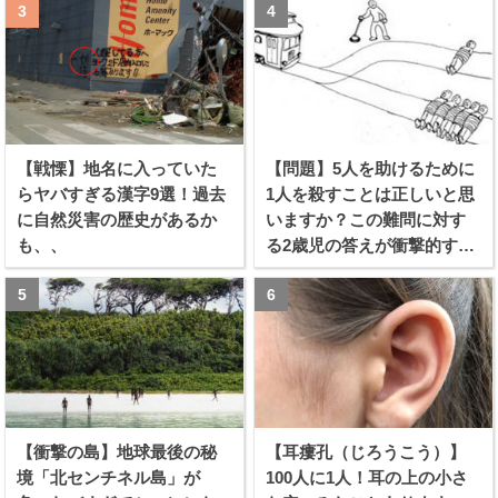
【戦慄】地名に入っていた
【問題】5人を助けるために
らヤバすぎる漢字9選！過去
1人を殺すことは正しいと思
に自然災害の歴史があるか
いますか？この難問に対す
も、、
る2歳児の答えが衝撃的すぎ
る！！
【衝撃の島】地球最後の秘
【耳瘻孔（じろうこう）】
境「北センチネル島」が
100人に1人！耳の上の小さ