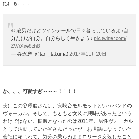
他にも、、、
40歳男だけどツインテールで日々暮らしているよ♪自
分だけが自分。自分らしく生きよう♪
pic.twitter.com/
ZWrXse8zhB
— 谷琢磨 (@tani_takuma)
2017年11月20日
か、、、可愛すぎ～～～！！！！
実はこの谷琢磨さんは、実験台モルモットというバンドの
ヴォーカル。そして、もともと女装に興味があったという
わけではない。転機となったのは2011年。男性ヴォーカル
として活動していた谷さんだったが、お世話になっていた
会社に頼まれて、気分の乗らぬままロリータ女装したこと