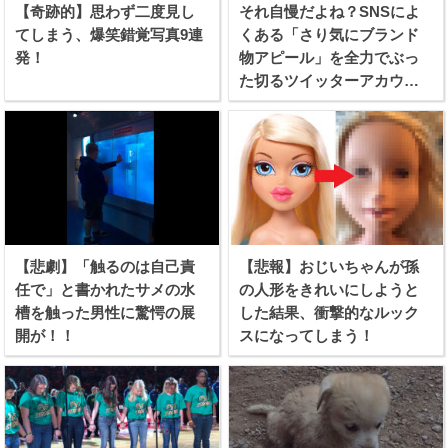
【奇跡的】思わず二度見し
それ自慢だよね？SNSによ
てしまう、爆笑錯覚写真9連
くある「さり気にブランド
発！
物アピール」を全力でぶっ
た切るツイッターアカウン
トが話題に！
【悲劇】「触るのは自己責
【悲報】おじいちゃんが孫
任で」と書かれたサメの水
の人形をきれいにしようと
槽を触った男性に驚愕の展
した結果、衝撃的なルック
開が！！
スになってしまう！