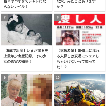
色々ヤバすぎてシャレにな
な穴、みたことあります
らないレベル！
か？
【5歳で出産】いまだ残る史
【拡散希望】SNS上に流れ
上最年少出産記録。その少
る人探しは安易にシェアし
女の真実の物語！
ちゃいけないって知って
た！？