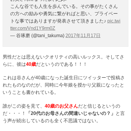
こんな谷でも人生を歩んでいる。その事がたくさん
の方への励みや勇気に繋がればと思い、プライベー
トな事ではありますが発表させて頂きました♪
pic.twi
tter.com/Vnd1Y9rm0Z
— 谷琢磨 (@tani_takuma)
2017年11月17日
男性だとは思えないクオリティの高いルックス。そしてさ
らに、彼は
40歳
だというのである！！！
これは谷さんが40歳になった誕生日にツイッターで投稿さ
れたものなのだが、同時に今年娘を授かり父親になったと
いうことも書かれている。
誰がこの姿を見て、
40歳のお父さん
だと信じるというの
だ・・・！
「20代のお母さんの間違いじゃないの？」
と言
う声が続出しているのも全く不思議ではない。