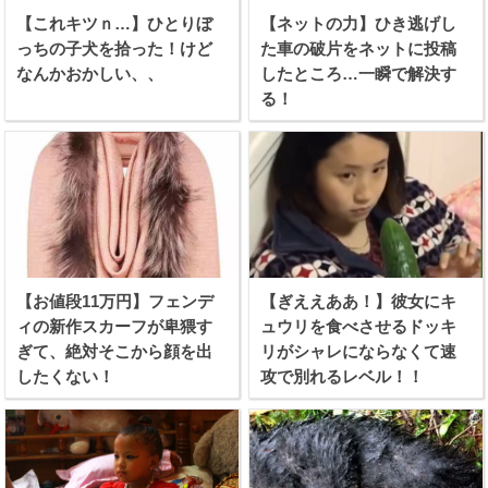
【これキツｎ…】ひとりぼ
【ネットの力】ひき逃げし
っちの子犬を拾った！けど
た車の破片をネットに投稿
なんかおかしい、、
したところ…一瞬で解決す
る！
【お値段11万円】フェンデ
【ぎええああ！】彼女にキ
ィの新作スカーフが卑猥す
ュウリを食べさせるドッキ
ぎて、絶対そこから顔を出
リがシャレにならなくて速
したくない！
攻で別れるレベル！！