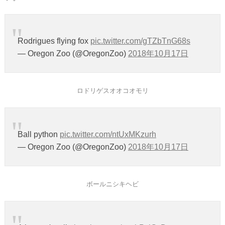
Rodrigues flying fox
pic.twitter.com/gTZbTnG68s
— Oregon Zoo (@OregonZoo)
2018年10月17日
ロドリゲスオオコオモリ
Ball python
pic.twitter.com/ntUxMKzurh
— Oregon Zoo (@OregonZoo)
2018年10月17日
ボールニシキヘビ