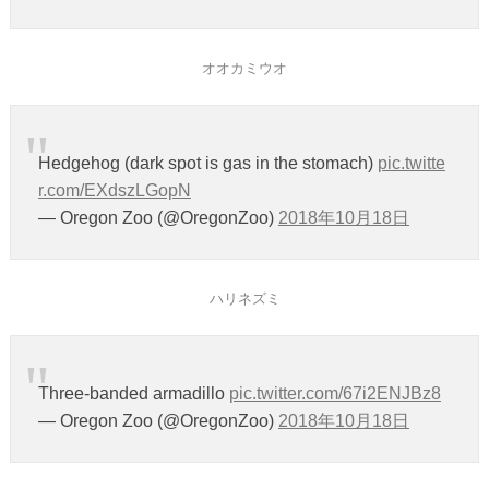
オオカミウオ
Hedgehog (dark spot is gas in the stomach)
pic.twitte
r.com/EXdszLGopN
— Oregon Zoo (@OregonZoo)
2018年10月18日
ハリネズミ
Three-banded armadillo
pic.twitter.com/67i2ENJBz8
— Oregon Zoo (@OregonZoo)
2018年10月18日