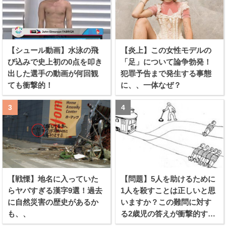
【シュール動画】水泳の飛
【炎上】この女性モデルの
び込みで史上初の0点を叩き
「足」について論争勃発！
出した選手の動画が何回観
犯罪予告まで発生する事態
ても衝撃的！
に、、一体なぜ？
【戦慄】地名に入っていた
【問題】5人を助けるために
らヤバすぎる漢字9選！過去
1人を殺すことは正しいと思
に自然災害の歴史があるか
いますか？この難問に対す
も、、
る2歳児の答えが衝撃的すぎ
る！！