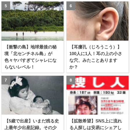
【衝撃の島】地球最後の秘
【耳瘻孔（じろうこう）】
境「北センチネル島」が
100人に1人！耳の上の小さ
色々ヤバすぎてシャレにな
な穴、みたことあります
らないレベル！
か？
【5歳で出産】いまだ残る史
【拡散希望】SNS上に流れ
上最年少出産記録。その少
る人探しは安易にシェアし