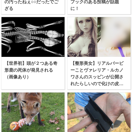
の汚ったねぇ○○だったでご
ブックのある投稿が話題
ざる
に！
【世界初】頭が２つある奇
【整形美女】リアルバービ
形鹿の死体が発見される
ーことヴァレリア・ルカノ
（画像あり）
ワさんのスッピンが公開さ
れたらしいので化けの皮を
剥ぐつもりで見てみたぞ！