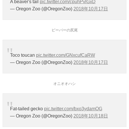
A beaver's tail
pic.twitter.com/cpuhPvlGxD
— Oregon Zoo (@OregonZoo)
2018年10月17日
ビーバーの尻尾
Toco toucan
pic.twitter.com/GNxcufCaRW
— Oregon Zoo (@OregonZoo)
2018年10月17日
オニオオハシ
Fat-tailed gecko
pic.twitter.com/bxo3ydamOG
— Oregon Zoo (@OregonZoo)
2018年10月18日