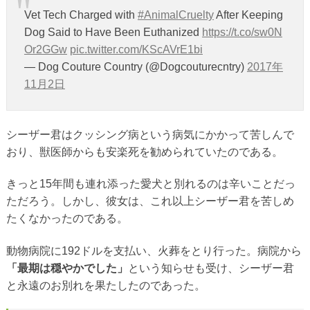
Vet Tech Charged with
#AnimalCruelty
After Keeping
Dog Said to Have Been Euthanized
https://t.co/sw0N
Or2GGw
pic.twitter.com/KScAVrE1bi
— Dog Couture Country (@Dogcouturecntry)
2017年
11月2日
シーザー君はクッシング病という病気にかかって苦しんで
おり、獣医師からも安楽死を勧められていたのである。
きっと15年間も連れ添った愛犬と別れるのは辛いことだっ
ただろう。しかし、彼女は、これ以上シーザー君を苦しめ
たくなかったのである。
動物病院に192ドルを支払い、火葬をとり行った。病院から
「最期は穏やかでした」
という知らせも受け、シーザー君
と永遠のお別れを果たしたのであった。