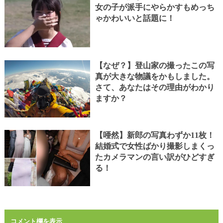
女の子が派手にやらかすもめっち
ゃかわいいと話題に！
【なぜ？】登山家の撮ったこの写
真が大きな物議をかもしました。
さて、あなたはその理由がわかり
ますか？
【唖然】新郎の写真わずか11枚！
結婚式で女性ばかり撮影しまくっ
たカメラマンの言い訳がひどすぎ
る！
コメント欄を表示