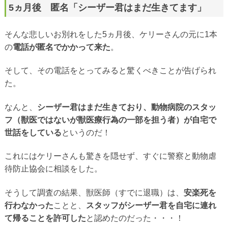
5ヵ月後 匿名「シーザー君はまだ生きてます」
そんな悲しいお別れをした5ヵ月後、ケリーさんの元に1本
の
電話が匿名でかかって来た
。
そして、その電話をとってみると驚くべきことが告げられ
た。
なんと、
シーザー君はまだ生きており、動物病院のスタッ
フ（獣医ではないが獣医療行為の一部を担う者）が自宅で
世話をしている
というのだ！
これにはケリーさんも驚きを隠せず、すぐに警察と動物虐
待防止協会に相談をした。
そうして調査の結果、獣医師（すでに退職）は、
安楽死を
行わなかった
ことと、
スタッフがシーザー君を自宅に連れ
て帰ることを許可した
と認めたのだった・・・！