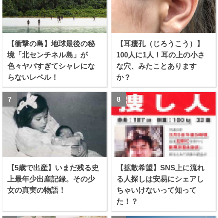
【衝撃の島】地球最後の秘
【耳瘻孔（じろうこう）】
境「北センチネル島」が
100人に1人！耳の上の小さ
色々ヤバすぎてシャレにな
な穴、みたことあります
らないレベル！
か？
【5歳で出産】いまだ残る史
【拡散希望】SNS上に流れ
上最年少出産記録。その少
る人探しは安易にシェアし
女の真実の物語！
ちゃいけないって知って
た！？