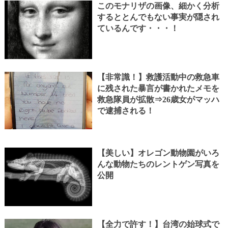
このモナリザの画像、細かく分析
するととんでもない事実が隠され
ているんです・・・！
【非常識！】救護活動中の救急車
に残された暴言が書かれたメモを
救急隊員が拡散⇒26歳女がマッハ
で逮捕される！
【美しい】オレゴン動物園がいろ
んな動物たちのレントゲン写真を
公開
【全力で許す！】台湾の始球式で