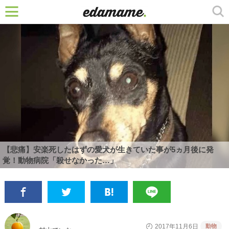
【悲痛】安楽死したはずの愛犬が生きていた事が5ヵ月後に発
覚！動物病院「殺せなかった…」
動物
2017年11月6日