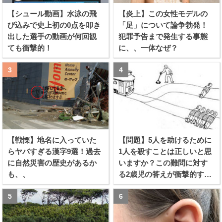
【シュール動画】水泳の飛
【炎上】この女性モデルの
び込みで史上初の0点を叩き
「足」について論争勃発！
出した選手の動画が何回観
犯罪予告まで発生する事態
ても衝撃的！
に、、一体なぜ？
【戦慄】地名に入っていた
【問題】5人を助けるために
らヤバすぎる漢字9選！過去
1人を殺すことは正しいと思
に自然災害の歴史があるか
いますか？この難問に対す
も、、
る2歳児の答えが衝撃的すぎ
る！！