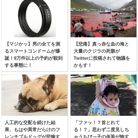
【マジかッ】男の全てを測
【悲痛】真っ赤な血の海と
るスマートコンドームが爆
大量のクジラの死骸が
誕！9万件以上の予約が殺到
Twitterに投稿されて物議を
する事態に！
かもす！
人工的な交配を続けた結
「ファッ！？首とれて
果、もはや異常だらけのフ
る！？」思わず二度見しち
レンチブルドッグが悲惨す
ゃうちびっ子の仮装が怖す