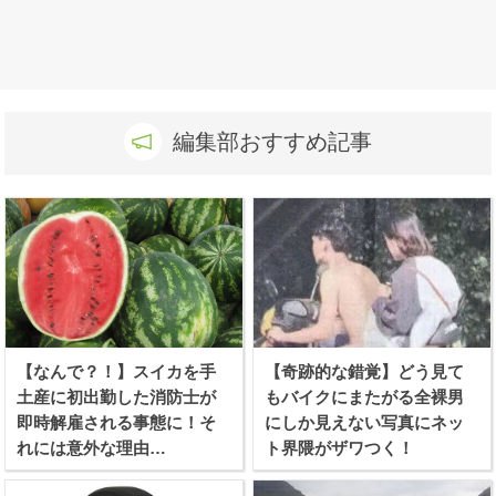
編集部おすすめ記事
【なんで？！】スイカを手
【奇跡的な錯覚】どう見て
土産に初出勤した消防士が
もバイクにまたがる全裸男
即時解雇される事態に！そ
にしか見えない写真にネッ
れには意外な理由
ト界隈がザワつく！
が、、、！