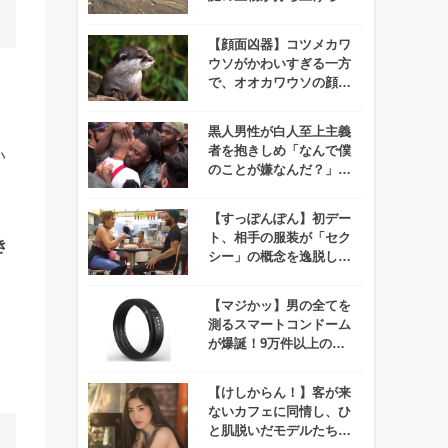
ネット上で悲鳴が上が
る！
【顔面凶器】コツメカワ
ウソがかわいすぎる一方
で、オオカワウソの顔が
まるで殺人鬼みたいだか
らみんな見てくれ！
黒人男性が白人至上主義
者を抱きしめ「なんで僕
い
のことが嫌なんだ？」と
執拗に聞き続けた結
果、、
【すっぽんぽん】初デー
ト、相手の服装が「セク
き
シー」の概念を逸脱して
いると話題に！
【マジかッ】男の全てを
測るスマートコンドーム
が爆誕！9万件以上の予
約が殺到する事態に！
【けしからん！】客が来
ないカフェに同情し、ひ
と肌脱いだモデルたち→