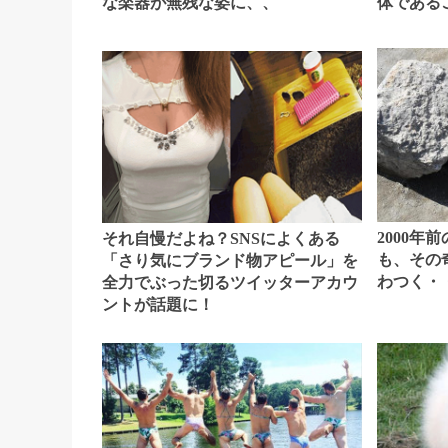
な楽器が無残な姿に、、
体である
2000年
それ自慢だよね？SNSによくある
も、その
「さり気にブランド物アピール」を
わつく・
全力でぶった切るツイッターアカウ
ントが話題に！