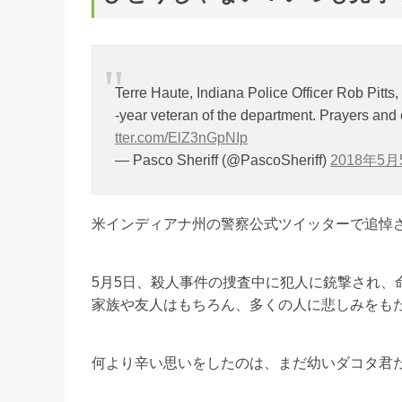
Terre Haute, Indiana Police Officer Rob Pitts, 
-year veteran of the department. Prayers and 
tter.com/ElZ3nGpNIp
— Pasco Sheriff (@PascoSheriff)
2018年5月
米インディアナ州の警察公式ツイッターで追悼
5月5日、殺人事件の捜査中に犯人に銃撃され、
家族や友人はもちろん、多くの人に悲しみをも
何より辛い思いをしたのは、まだ幼いダコタ君