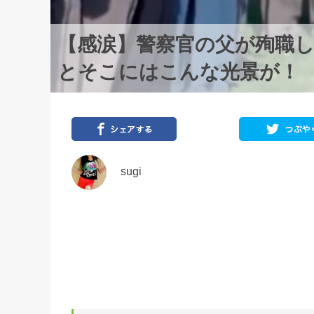
【感涙】警察官の父が殉職し
とそこにはこんな光景が！
sugi