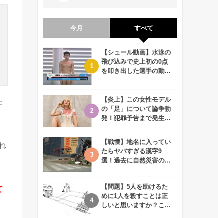
今月
すべて
【シュール動画】水泳の
飛び込みで史上初の0点
を叩き出した選手の動画
が何回観ても衝撃的！
【炎上】この女性モデル
た
の「足」について論争勃
発！犯罪予告まで発生す
る事態に、、一体なぜ？
【戦慄】地名に入ってい
れ
たらヤバすぎる漢字9
選！過去に自然災害の歴
史があるかも、、
【問題】5人を助けるた
て
めに1人を殺すことは正
しいと思いますか？この
難問に対する2歳児の答