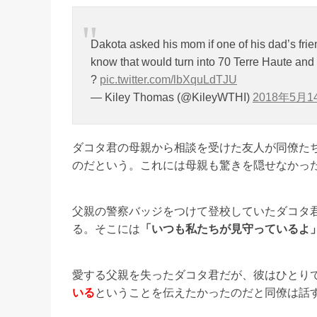
Dakota asked his mom if one of his dad’s friend
know that would turn into 70 Terre Haute and
?
pic.twitter.com/lbXquLdTJU
— Kiley Thomas (@KileyWTHI)
2018年5月1
ダコタ君の母親から相談を受けた友人が同僚た
のだという。これには母親も驚きを隠せなかっ
父親の警察バッジをつけて登校していたダコタ君
る。そこには
「いつも私たちが見守っているよ
愛する父親を失ったダコタ君だが、彼はひとり
いる
ということを伝えたかったのだと同僚は話