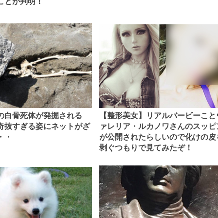
ことが判明！
【整形美女】リアルバービーこと
前の白骨死体が発掘される
ァレリア・ルカノワさんのスッピ
奇抜すぎる姿にネットがざ
が公開されたらしいので化けの皮
・・
剥ぐつもりで見てみたぞ！