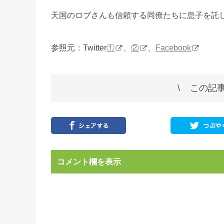
天国のロブさんも信頼する同僚たちに息子を託
参照元：Twitter
①
、
②
、
Facebook
この記事
コメント欄を表示