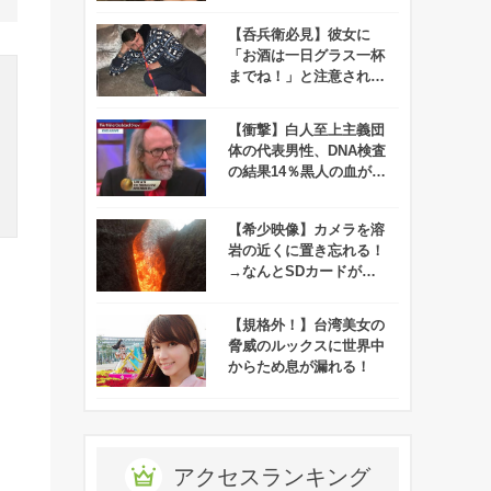
カフェオーナーが罪に問
われる事態に！
【呑兵衛必見】彼女に
「お酒は一日グラス一杯
までね！」と注意された
アニキ、一休さんばりの
とんちを利かせる！
【衝撃】白人至上主義団
体の代表男性、DNA検査
の結果14％黒人の血が混
ざっていることが判明！
【希少映像】カメラを溶
岩の近くに置き忘れる！
→なんとSDカードが無
事で溶岩に飲み込まれる
映像が撮れたらしい！
【規格外！】台湾美女の
、
脅威のルックスに世界中
からため息が漏れる！
アクセスランキング