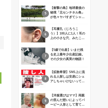
えが衝撃的すぎる！！
【衝撃の島】地球最後の
秘境「北センチネル島」
が色々ヤバすぎてシャレ
にならないレベル！
【耳瘻孔（じろうこ
う）】100人に1人！耳の
上の小さな穴、みたこと
ありますか？
【5歳で出産】いまだ残
る史上最年少出産記録。
その少女の真実の物語！
【拡散希望】SNS上に流
れる人探しは安易にシェ
アしちゃいけないって知
ってた！？
【洋服選びはママ】両親
の歪んだ想いによってバ
ービー人形として育てら