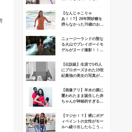
公開されたらしいので化
けの皮を剥ぐつもりで見
【なんじゃこりゃ
てみたぞ！
あ！！?】28年間砂糖を
湾
摂らなかった70歳のお婆
ちゃんが若々しすぎて思
わず笑っちゃう
ニュージーランドの聖な
る火山でプレイボーイモ
デルがヌード撮影！！→
マオリ族がマジギレ！！
【伝説級】生涯で145人
にプロポーズされた19世
紀最強の美女の写真が公
開される！
【画像アリ】羊水の膜に
覆われたまま誕生した赤
ちゃんが神秘的すぎると
話題に！
【マジか！？】裸にボデ
ィペイントの女性がモー
ルへ繰り出したらこうな