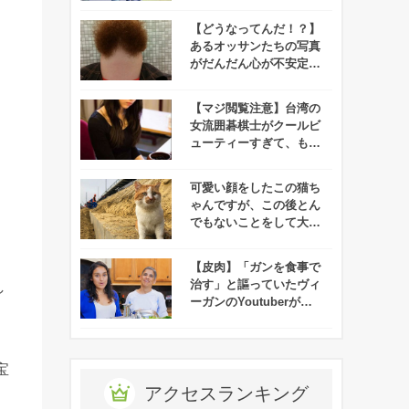
った！
【どうなってんだ！？】
あるオッサンたちの写真
がだんだん心が不安定に
なってくると話題に！！
【マジ閲覧注意】台湾の
女流囲碁棋士がクールビ
ューティーすぎて、もは
や戦いどころではないと
話題に！
可愛い顔をしたこの猫ち
ゃんですが、この後とん
でもないことをして大勢
のマスコミに囲まれるこ
ととなります
【皮肉】「ガンを食事で
治す」と謳っていたヴィ
し
ーガンのYoutuberがガ
ンで亡くなる
宝
アクセスランキング