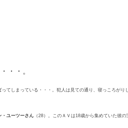
・・・。
ばってしまっている・・・。犯人は見ての通り、寝っころがり
ン・ユーツーさん
（28）。このＡＶは18歳から集めていた彼の