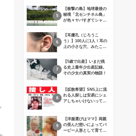
えが衝撃的すぎる！！
【衝撃の島】地球最後の
秘境「北センチネル島」
が色々ヤバすぎてシャレ
にならないレベル！
【耳瘻孔（じろうこ
う）】100人に1人！耳の
上の小さな穴、みたこと
ありますか？
【5歳で出産】いまだ残
る史上最年少出産記録。
その少女の真実の物語！
【拡散希望】SNS上に流
れる人探しは安易にシェ
アしちゃいけないって知
ってた！？
チ
【洋服選びはママ】両親
の歪んだ想いによってバ
ービー人形として育てら
か