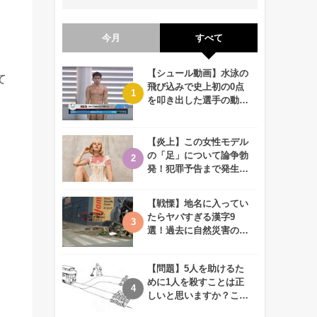
今月
すべて
【シュール動画】水泳の
て
飛び込みで史上初の0点
を叩き出した選手の動画
が何回観ても衝撃的！
【炎上】この女性モデル
の「足」について論争勃
発！犯罪予告まで発生す
る事態に、、一体なぜ？
【戦慄】地名に入ってい
たらヤバすぎる漢字9
選！過去に自然災害の歴
史があるかも、、
【問題】5人を助けるた
めに1人を殺すことは正
しいと思いますか？この
難問に対する2歳児の答