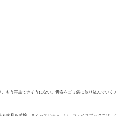
り、もう再生できそうにない。青春をゴミ袋に放り込んでいく
。
段も家具を破壊しまくっているらしい。フェイスブックには、