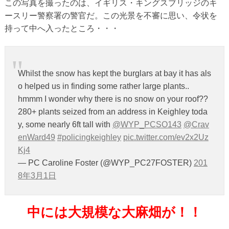
この写真を撮ったのは、イギリス・キングスブリッジのキ
ースリー警察署の警官だ。この光景を不審に思い、令状を
持って中へ入ったところ・・・
Whilst the snow has kept the burglars at bay it has als
o helped us in finding some rather large plants..
hmmm I wonder why there is no snow on your roof??
280+ plants seized from an address in Keighley toda
y, some nearly 6ft tall with
@WYP_PCSO143
@Crav
enWard49
#policingkeighley
pic.twitter.com/ev2x2Uz
Kj4
— PC Caroline Foster (@WYP_PC27FOSTER)
201
8年3月1日
中には大規模な大麻畑が！！