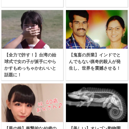
【全力で許す！】台湾の始
【鬼畜の所業】インドでと
球式で女の子が派手にやら
んでもない猟奇的殺人が発
かすもめっちゃかわいいと
生し、世界を震撼させる！
話題に！
【男の娘】衝撃的な40歳の
【美しい】オレゴン動物園