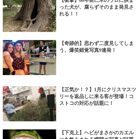
【衝撃】60年前に木のウロに挟ま
った犬が、腐らずそのまま発見さ
れる！！
【奇跡的】思わず二度見してしま
う、爆笑錯覚写真9連発！
【正気か！？】1月にクリスマスツ
リーを返品しに来る客が登場！コ
ストコの対応が話題に！
【下克上】ヘビがまさかのカエル