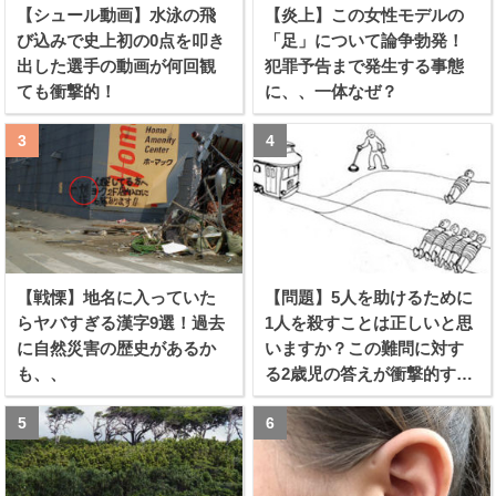
【シュール動画】水泳の飛
【炎上】この女性モデルの
び込みで史上初の0点を叩き
「足」について論争勃発！
出した選手の動画が何回観
犯罪予告まで発生する事態
ても衝撃的！
に、、一体なぜ？
【戦慄】地名に入っていた
【問題】5人を助けるために
らヤバすぎる漢字9選！過去
1人を殺すことは正しいと思
に自然災害の歴史があるか
いますか？この難問に対す
も、、
る2歳児の答えが衝撃的すぎ
る！！