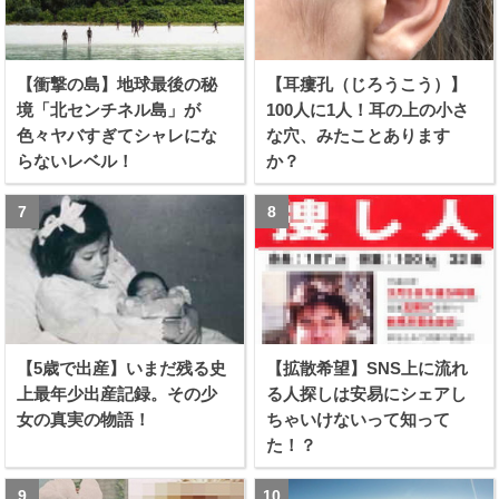
【衝撃の島】地球最後の秘
【耳瘻孔（じろうこう）】
境「北センチネル島」が
100人に1人！耳の上の小さ
色々ヤバすぎてシャレにな
な穴、みたことあります
らないレベル！
か？
【5歳で出産】いまだ残る史
【拡散希望】SNS上に流れ
上最年少出産記録。その少
る人探しは安易にシェアし
女の真実の物語！
ちゃいけないって知って
た！？