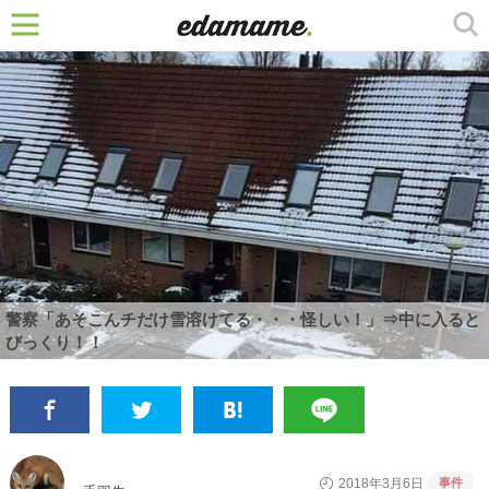
警察「あそこんチだけ雪溶けてる・・・怪しい！」⇒中に入ると
びっくり！！
事件
2018年3月6日