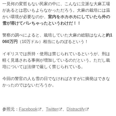
一見何の変哲もない民家の中に、こんなに立派な大麻工場
があるとは思いもよらなかっただろう。大麻の栽培には温
かい環境が必要なのか、
室内をホカホカにしていたら外の
雪が溶けてバレちゃったというわけだ！！
警察の調べによると、栽培していた大麻の総額はなんと
約1
060万円
（10万ドル）相当にものぼるという！
イギリスでは所持・使用は禁じられているというが、刑は
軽く見逃される事例が増加しているのだという。ただし栽
培については法律で厳しく禁じられている。
今回の警官の人も雪の日でなければさすがに摘発はできな
かったのではないだろうか。
参照元：
Facebook
、
Twitter
、
Distractify