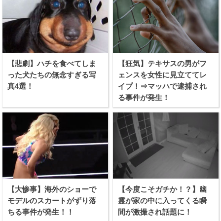
【悲劇】ハチを食べてしま
【狂気】テキサスの男がフ
った犬たちの無念すぎる写
ェンスを女性に見立ててレ
真4選！
イプ！⇒マッハで逮捕され
る事件が発生！
【大惨事】海外のショーで
【今度こそガチか！？】幽
モデルのスカートがずり落
霊が家の中に入ってくる瞬
ちる事件が発生！！
間が激撮され話題に！