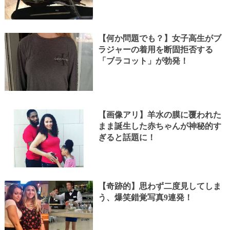
【何か問題でも？】女子高生がブ
ラジャーの着用を断固拒否する
「ブラコット」が勃発！
【画像アリ】羊水の膜に覆われた
まま誕生した赤ちゃんが神秘的す
ぎると話題に！
【奇跡的】思わず二度見してしま
う、爆笑錯覚写真9連発！