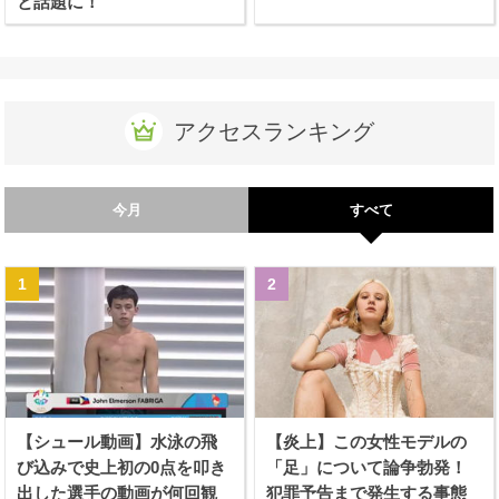
と話題に！
アクセスランキング
今月
すべて
【シュール動画】水泳の飛
【炎上】この女性モデルの
び込みで史上初の0点を叩き
「足」について論争勃発！
出した選手の動画が何回観
犯罪予告まで発生する事態