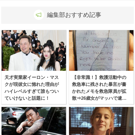
編集部おすすめ記事
天才実業家イーロン・マス
【非常識！】救護活動中の
クが現彼女に惚れた理由が
救急車に残された暴言が書
ハイレベルすぎて誰もつい
かれたメモを救急隊員が拡
ていけないと話題に！
散⇒26歳女がマッハで逮捕
される！