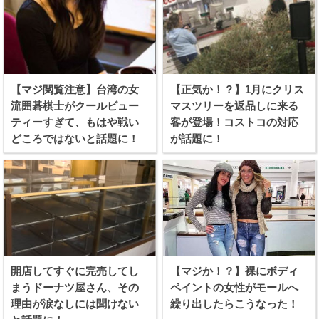
【マジ閲覧注意】台湾の女
【正気か！？】1月にクリス
流囲碁棋士がクールビュー
マスツリーを返品しに来る
ティーすぎて、もはや戦い
客が登場！コストコの対応
どころではないと話題に！
が話題に！
開店してすぐに完売してし
【マジか！？】裸にボディ
まうドーナツ屋さん、その
ペイントの女性がモールへ
理由が涙なしには聞けない
繰り出したらこうなった！