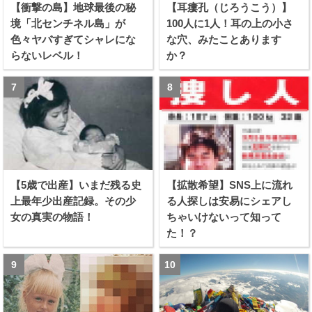
【衝撃の島】地球最後の秘
【耳瘻孔（じろうこう）】
境「北センチネル島」が
100人に1人！耳の上の小さ
色々ヤバすぎてシャレにな
な穴、みたことあります
らないレベル！
か？
【5歳で出産】いまだ残る史
【拡散希望】SNS上に流れ
上最年少出産記録。その少
る人探しは安易にシェアし
女の真実の物語！
ちゃいけないって知って
た！？