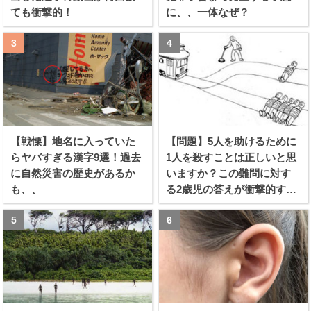
ても衝撃的！
に、、一体なぜ？
【戦慄】地名に入っていた
【問題】5人を助けるために
らヤバすぎる漢字9選！過去
1人を殺すことは正しいと思
に自然災害の歴史があるか
いますか？この難問に対す
も、、
る2歳児の答えが衝撃的すぎ
る！！