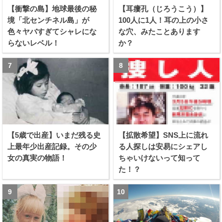
【衝撃の島】地球最後の秘
【耳瘻孔（じろうこう）】
境「北センチネル島」が
100人に1人！耳の上の小さ
色々ヤバすぎてシャレにな
な穴、みたことあります
らないレベル！
か？
【5歳で出産】いまだ残る史
【拡散希望】SNS上に流れ
上最年少出産記録。その少
る人探しは安易にシェアし
女の真実の物語！
ちゃいけないって知って
た！？