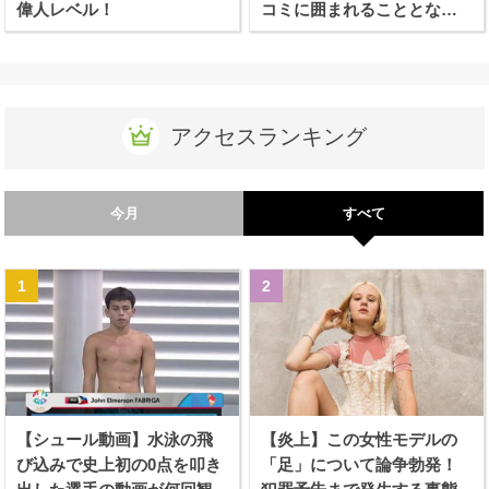
偉人レベル！
コミに囲まれることとなり
ます
アクセスランキング
今月
すべて
【シュール動画】水泳の飛
【炎上】この女性モデルの
び込みで史上初の0点を叩き
「足」について論争勃発！