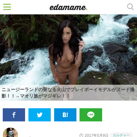
ニュージーランドの聖なる火山でプレイボーイモデルがヌード撮
影！！→マオリ族がマジギレ！！
カルチャー
2017年5月9日