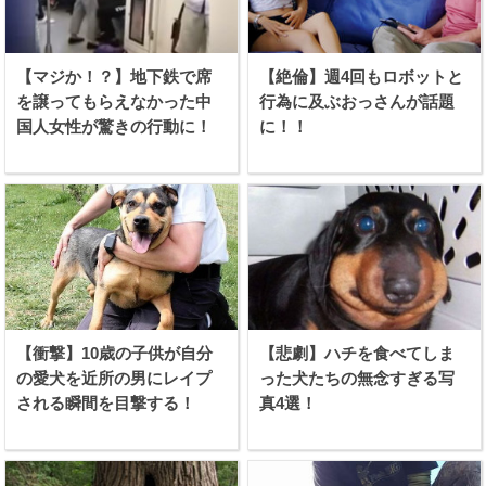
【マジか！？】地下鉄で席
【絶倫】週4回もロボットと
を譲ってもらえなかった中
行為に及ぶおっさんが話題
国人女性が驚きの行動に！
に！！
【衝撃】10歳の子供が自分
【悲劇】ハチを食べてしま
の愛犬を近所の男にレイプ
った犬たちの無念すぎる写
される瞬間を目撃する！
真4選！