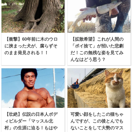
【衝撃】60年前に木のウロ
【拡散希望】これが人間の
に挟まった犬が、腐らずそ
「ポイ捨て」が招いた悲劇
のまま発見される！！
だ！この無残な姿を見てみ
んなはどう思う？
【壮絶】伝説の日本人ボデ
可愛い顔をしたこの猫ちゃ
ィビルダー「マッスル北
んですが、この後とんでも
村」の生涯に迫る！もはや
ないことをして大勢のマス