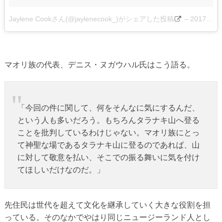
Jaylene Cookさん(@jaylenecook_)がシェアした投稿
–
2017 4月 10 1:17午前 PDT
マオリ族の代表、デニス・ヌガウハル氏はこう語る。
「今回の件に関して、何をそんなに気にするんだ、
という人も多いだろう。もちろんタラナキ山へ登る
ことを批判しているわけじゃない。マオリ族にとっ
て神聖な場であるタラナキ山に登るのであれば、山
に対して敬意を払い、そこでの振る舞いに気を付け
てほしいだけなのだ。」
先住民は世代を超えて文化を継承していく大きな役割を担
っている。そのなかでやはり同じニュージーランド人とし