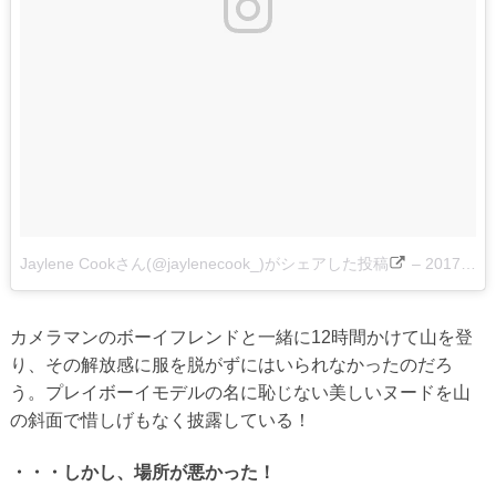
Jaylene Cookさん(@jaylenecook_)がシェアした投稿
–
2017 4月 28 4:48午後 PDT
カメラマンのボーイフレンドと一緒に12時間かけて山を登
り、その解放感に服を脱がずにはいられなかったのだろ
う。プレイボーイモデルの名に恥じない美しいヌードを山
の斜面で惜しげもなく披露している！
・・・しかし、場所が悪かった！