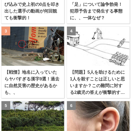
び込みで史上初の0点を叩き
「足」について論争勃発！
出した選手の動画が何回観
犯罪予告まで発生する事態
ても衝撃的！
に、、一体なぜ？
【戦慄】地名に入っていた
【問題】5人を助けるために
らヤバすぎる漢字9選！過去
1人を殺すことは正しいと思
に自然災害の歴史があるか
いますか？この難問に対す
も、、
る2歳児の答えが衝撃的すぎ
る！！