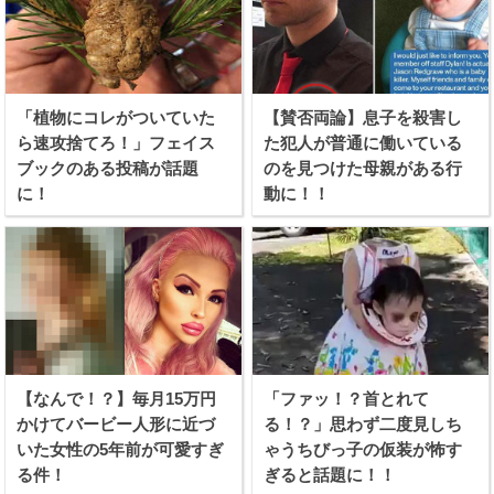
「植物にコレがついていた
【賛否両論】息子を殺害し
ら速攻捨てろ！」フェイス
た犯人が普通に働いている
ブックのある投稿が話題
のを見つけた母親がある行
に！
動に！！
【なんで！？】毎月15万円
「ファッ！？首とれて
かけてバービー人形に近づ
る！？」思わず二度見しち
いた女性の5年前が可愛すぎ
ゃうちびっ子の仮装が怖す
る件！
ぎると話題に！！