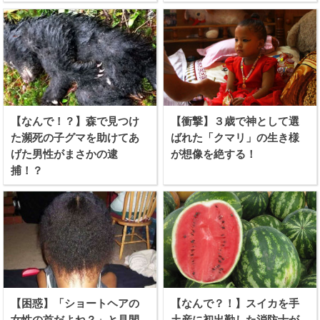
【なんで！？】森で見つけ
【衝撃】３歳で神として選
た瀕死の子グマを助けてあ
ばれた「クマリ」の生き様
げた男性がまさかの逮
が想像を絶する！
捕！？
【困惑】「ショートヘアの
【なんで？！】スイカを手
女性の首だよね？」と見間
土産に初出勤した消防士が