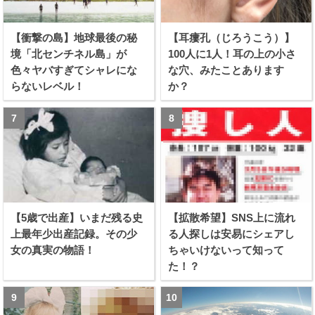
【衝撃の島】地球最後の秘
【耳瘻孔（じろうこう）】
境「北センチネル島」が
100人に1人！耳の上の小さ
色々ヤバすぎてシャレにな
な穴、みたことあります
らないレベル！
か？
【5歳で出産】いまだ残る史
【拡散希望】SNS上に流れ
上最年少出産記録。その少
る人探しは安易にシェアし
女の真実の物語！
ちゃいけないって知って
た！？