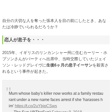
自分の大切な人を奪った張本人を目の前にしたとき、あな
たは冷静でいられるだろうか？
恋人が息子を・・・
2015年、イギリスのリンカンシャー州に住むカーリー・ホ
プソンさんがパーティへ出席中、当時交際していたジェイ
ソン・レッドグレイヴに
生後6ヶ月の息子イーサン
を殺害さ
れるという事件が起きた。
Mum whose baby's killer now works at a family restau
rant under a new name faces arrest if she 'harasses h
im'
https://t.co/2uYbjpCSws