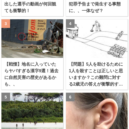
出した選手の動画が何回観
犯罪予告まで発生する事態
ても衝撃的！
に、、一体なぜ？
【戦慄】地名に入っていた
【問題】5人を助けるために
らヤバすぎる漢字9選！過去
1人を殺すことは正しいと思
に自然災害の歴史があるか
いますか？この難問に対す
も、、
る2歳児の答えが衝撃的すぎ
る！！