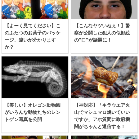
【よーく見てください】こ
【こんなヤツいねぇ！】警
のふたつのお菓子のパッケ
察が公開した犯人の似顔絵
ージ、違いが分かります
の”口”が話題に！
か？
【美しい】オレゴン動物園
【神対応】「キラウエア火
がいろんな動物たちのレン
山でマシュマロ焼いていい
トゲン写真を公開
ですか」アホ質問に政府機
関がちゃんと返信する！