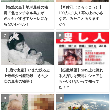
【衝撃の島】地球最後の秘
【耳瘻孔（じろうこう）】
境「北センチネル島」が
100人に1人！耳の上の小さ
色々ヤバすぎてシャレにな
な穴、みたことあります
らないレベル！
か？
【5歳で出産】いまだ残る史
【拡散希望】SNS上に流れ
上最年少出産記録。その少
る人探しは安易にシェアし
女の真実の物語！
ちゃいけないって知って
た！？