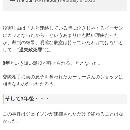
— The Sun (@TheSun)
February 9, 2018
殺害理由は「人と連絡している時に泣きじゃくるイーサン
にカッとなったから」というあまりにも酷い理由だった
が、裁判の結果、明確な殺意は持っていたわけではないと
して、
“過失致死罪”
に。
8年
という短い懲役が科せられることとなった。
交際相手に実の息子を奪われたカーリーさんのショックは
相当なものだっただろう。
そして3年後・・・
この事件はジェイソンが逮捕されただけで終わることはな
かった。