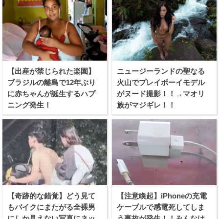
【出産が禁じられた楽園】
ニュージーランドの聖なる
ブラジルの離島で12年ぶり
火山でプレイボーイモデル
に赤ちゃんが誕生するハプ
がヌード撮影！！→マオリ
ニング発生！
族がマジギレ！！
【奇跡的な錯覚】どう見て
【注意喚起】iPhoneの充電
もバイクにまたがる全裸男
ケーブルで感電死してしま
にしか見えない写真にネッ
う事故が発生！！みんなは