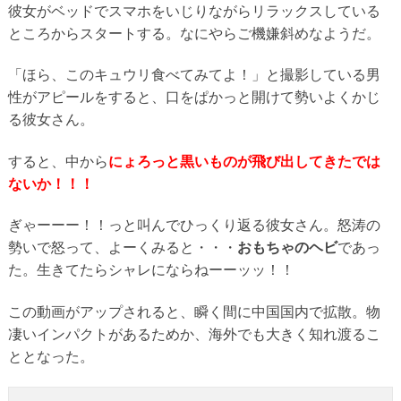
彼女がベッドでスマホをいじりながらリラックスしている
ところからスタートする。なにやらご機嫌斜めなようだ。
「ほら、このキュウリ食べてみてよ！」と撮影している男
性がアピールをすると、口をぱかっと開けて勢いよくかじ
る彼女さん。
すると、中から
にょろっと黒いものが飛び出してきたでは
ないか！！！
ぎゃーーー！！っと叫んでひっくり返る彼女さん。怒涛の
勢いで怒って、よーくみると・・・
おもちゃのヘビ
であっ
た。生きてたらシャレにならねーーッッ！！
この動画がアップされると、瞬く間に中国国内で拡散。物
凄いインパクトがあるためか、海外でも大きく知れ渡るこ
ととなった。