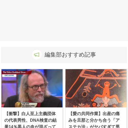
編集部おすすめ記事
【衝撃】白人至上主義団体
【愛の共同作業】出産の痛
の代表男性、DNA検査の結
みを旦那と分かち合う「ア
果14％黒人の血が混ざって
ステカ法」がヤバすぎて男