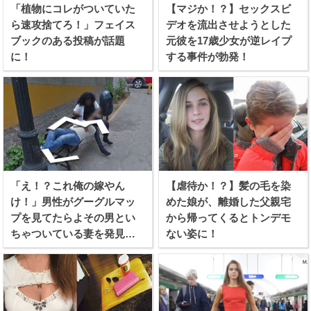
「植物にコレがついていた
【マジか！？】セックスビ
ら速攻捨てろ！」フェイス
デオを流出させようとした
ブックのある投稿が話題
元彼を17歳少女が逆レイプ
に！
する事件が勃発！
「え！？これ俺の嫁やん
【虐待か！？】髪の毛を染
け！」男性がグーグルマッ
めた娘が、離婚した父親宅
プを見てたらよその男とい
から帰ってくるとトンデモ
ちゃついている妻を発見し
ない姿に！
てしまう！！