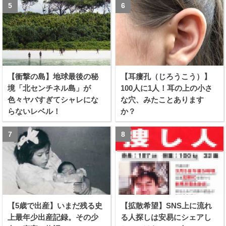
【衝撃の島】地球最後の秘
【耳瘻孔（じろうこう）】
境「北センチネル島」が
100人に1人！耳の上の小さ
色々ヤバすぎてシャレにな
な穴、みたことあります
らないレベル！
か？
【5歳で出産】いまだ残る史
【拡散希望】SNS上に流れ
上最年少出産記録。その少
る人探しは安易にシェアし