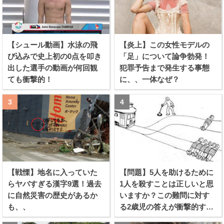
【シュール動画】水泳の飛
【炎上】この女性モデルの
び込みで史上初の0点を叩き
「足」について論争勃発！
出した選手の動画が何回観
犯罪予告まで発生する事態
ても衝撃的！
に、、一体なぜ？
【戦慄】地名に入っていた
【問題】5人を助けるために
らヤバすぎる漢字9選！過去
1人を殺すことは正しいと思
に自然災害の歴史があるか
いますか？この難問に対す
も、、
る2歳児の答えが衝撃的すぎ
る！！