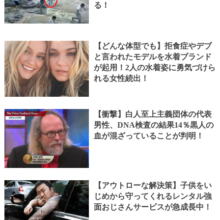
る！
【どんな体型でも】拒食症やデブ
と言われたモデルを水着ブランド
が起用！2人の水着姿に勇気づけら
れる女性続出！
【衝撃】白人至上主義団体の代表
男性、DNA検査の結果14％黒人の
血が混ざっていることが判明！
【アウトローな解決策】子供をい
じめから守ってくれるレンタル強
面おじさんサービスが急成長中！