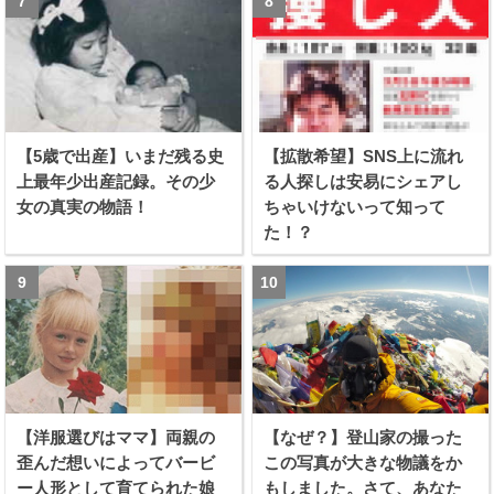
【5歳で出産】いまだ残る史
【拡散希望】SNS上に流れ
上最年少出産記録。その少
る人探しは安易にシェアし
女の真実の物語！
ちゃいけないって知って
た！？
【洋服選びはママ】両親の
【なぜ？】登山家の撮った
歪んだ想いによってバービ
この写真が大きな物議をか
ー人形として育てられた娘
もしました。さて、あなた