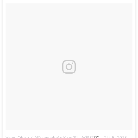
Vinny Ohhさん(@vinnyohh)がシェアした投稿
–
2月 5, 2015 at 2:44午後 PST