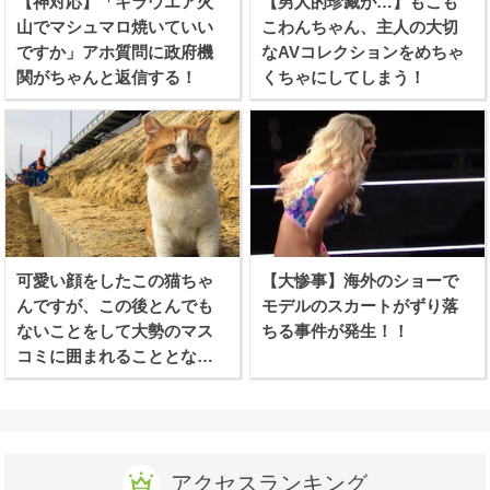
【神対応】「キラウエア火
【男人的珍藏が…】もこも
山でマシュマロ焼いていい
こわんちゃん、主人の大切
ですか」アホ質問に政府機
なAVコレクションをめちゃ
関がちゃんと返信する！
くちゃにしてしまう！
可愛い顔をしたこの猫ちゃ
【大惨事】海外のショーで
んですが、この後とんでも
モデルのスカートがずり落
ないことをして大勢のマス
ちる事件が発生！！
コミに囲まれることとなり
ます
アクセスランキング