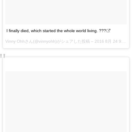
I finally died, which started the whole world living. ???
Vinny Ohhさん(@vinnyohh)がシェアした投稿 –
2016 8月 24 9:45午後 PDT