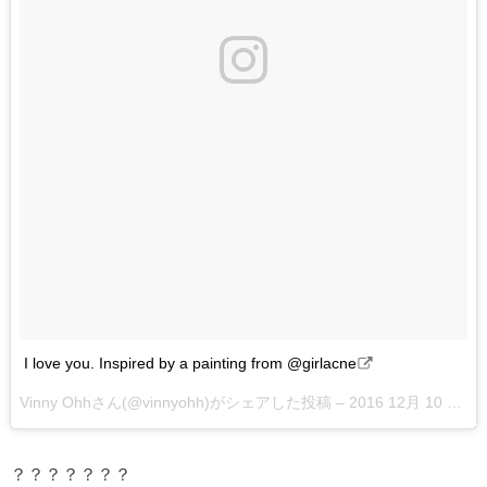
I love you. Inspired by a painting from @girlacne
Vinny Ohhさん(@vinnyohh)がシェアした投稿 –
2016 12月 10 2:15午後 PST
？？？？？？？