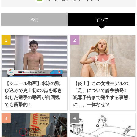
今月
すべて
【シュール動画】水泳の飛
【炎上】この女性モデルの
び込みで史上初の0点を叩き
「足」について論争勃発！
出した選手の動画が何回観
犯罪予告まで発生する事態
ても衝撃的！
に、、一体なぜ？