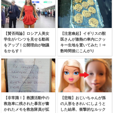
【賛否両論】ロシア人美女
【注意喚起】イギリスの獣
学生がパンツを見せる動画
医さんが激熱の車内にクッ
をアップ！公開理由が物議
キー生地を置いてみた！⇒
をかもす！
数時間後にこんがり
【非常識！】救護活動中の
【悲報】おじいちゃんが孫
救急車に残された暴言が書
の人形をきれいにしようと
かれたメモを救急隊員が拡
した結果、衝撃的なルック