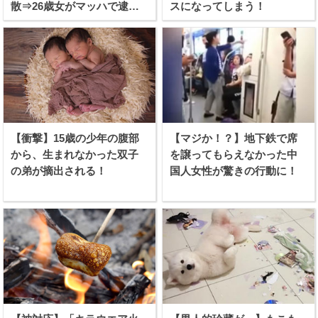
散⇒26歳女がマッハで逮捕
スになってしまう！
される！
【衝撃】15歳の少年の腹部
【マジか！？】地下鉄で席
から、生まれなかった双子
を譲ってもらえなかった中
の弟が摘出される！
国人女性が驚きの行動に！