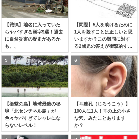
【戦慄】地名に入っていた
【問題】5人を助けるために
らヤバすぎる漢字9選！過去
1人を殺すことは正しいと思
に自然災害の歴史があるか
いますか？この難問に対す
も、、
る2歳児の答えが衝撃的すぎ
る！！
【衝撃の島】地球最後の秘
【耳瘻孔（じろうこう）】
境「北センチネル島」が
100人に1人！耳の上の小さ
色々ヤバすぎてシャレにな
な穴、みたことあります
らないレベル！
か？