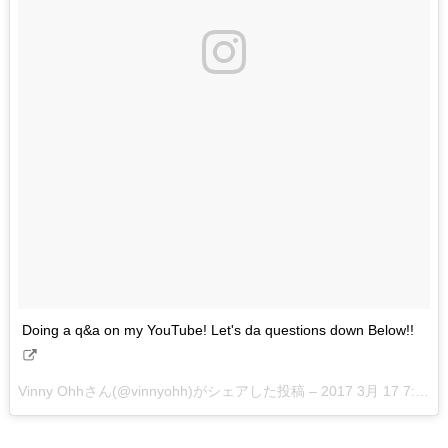
Doing a q&a on my YouTube! Let's da questions down Below!!
Vinny Ohhさん(@vinnyohh)がシェアした投稿 –
2017 3月 17 7:28午後 PDT