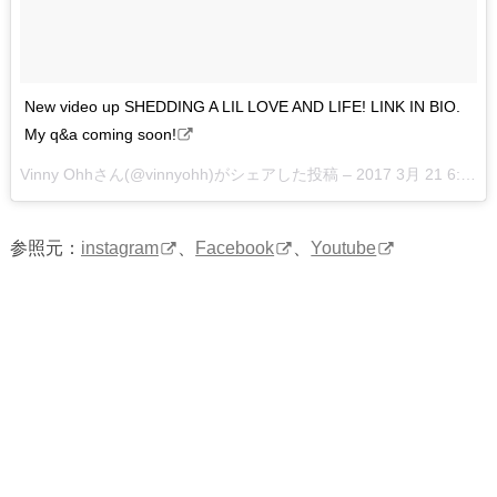
New video up SHEDDING A LIL LOVE AND LIFE! LINK IN BIO.
My q&a coming soon!
Vinny Ohhさん(@vinnyohh)がシェアした投稿 –
2017 3月 21 6:45午後 PDT
参照元：
instagram
、
Facebook
、
Youtube