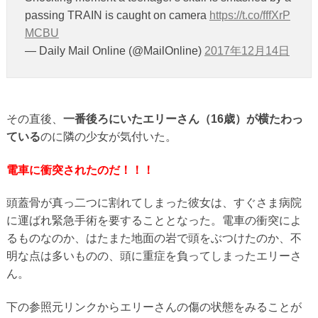
passing TRAIN is caught on camera
https://t.co/fffXrP
MCBU
— Daily Mail Online (@MailOnline)
2017年12月14日
その直後、
一番後ろにいたエリーさん（16歳）が横たわっ
ている
のに隣の少女が気付いた。
電車に衝突されたのだ！！！
頭蓋骨が真っ二つに割れてしまった彼女は、すぐさま病院
に運ばれ緊急手術を要することとなった。電車の衝突によ
るものなのか、はたまた地面の岩で頭をぶつけたのか、不
明な点は多いものの、頭に重症を負ってしまったエリーさ
ん。
下の参照元リンクからエリーさんの傷の状態をみることが