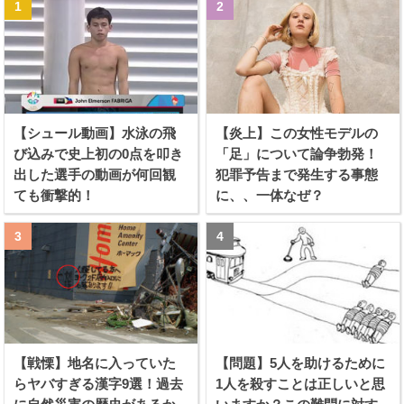
【シュール動画】水泳の飛
【炎上】この女性モデルの
び込みで史上初の0点を叩き
「足」について論争勃発！
出した選手の動画が何回観
犯罪予告まで発生する事態
ても衝撃的！
に、、一体なぜ？
【戦慄】地名に入っていた
【問題】5人を助けるために
らヤバすぎる漢字9選！過去
1人を殺すことは正しいと思