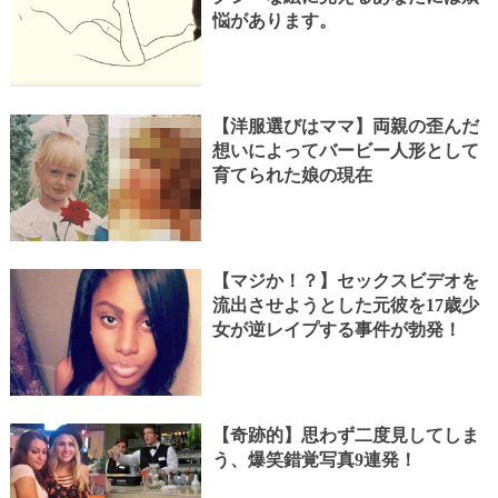
悩があります。
【洋服選びはママ】両親の歪んだ
想いによってバービー人形として
育てられた娘の現在
【マジか！？】セックスビデオを
流出させようとした元彼を17歳少
女が逆レイプする事件が勃発！
【奇跡的】思わず二度見してしま
う、爆笑錯覚写真9連発！