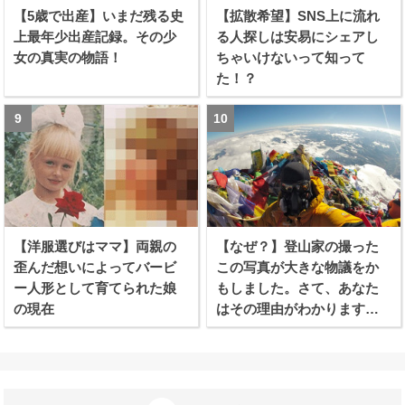
【5歳で出産】いまだ残る史
【拡散希望】SNS上に流れ
上最年少出産記録。その少
る人探しは安易にシェアし
女の真実の物語！
ちゃいけないって知って
た！？
【洋服選びはママ】両親の
【なぜ？】登山家の撮った
歪んだ想いによってバービ
この写真が大きな物議をか
ー人形として育てられた娘
もしました。さて、あなた
の現在
はその理由がわかります
か？