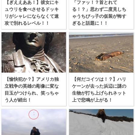
【ぎええああ！】彼女にキ
「ファッ！？首とれて
ュウリを食べさせるドッキ
る！？」思わず二度見しち
リがシャレにならなくて速
ゃうちびっ子の仮装が怖す
攻で別れるレベル！！
ぎると話題に！！
【愉快犯か？】アメリカ独
【何だコイツは！？】ハリ
立戦争の英雄の彫像に変な
ケーンが去った浜辺に謎の
目玉がつけられ、笑っちゃ
生物が打ち上げられネット
う人が続出！
上で悲鳴が上がる！