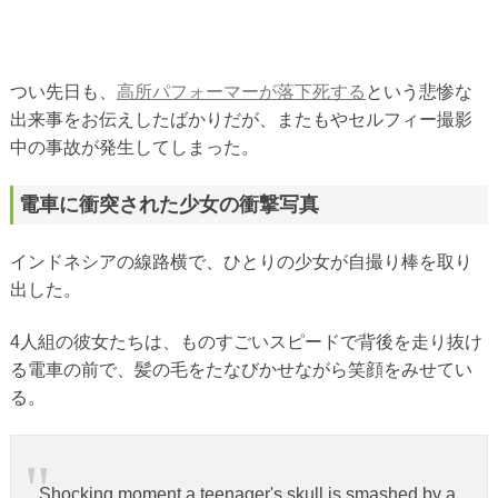
つい先日も、
高所パフォーマーが落下死する
という悲惨な
出来事をお伝えしたばかりだが、またもやセルフィー撮影
中の事故が発生してしまった。
電車に衝突された少女の衝撃写真
インドネシアの線路横で、ひとりの少女が自撮り棒を取り
出した。
4人組の彼女たちは、ものすごいスピードで背後を走り抜け
る電車の前で、髪の毛をたなびかせながら笑顔をみせてい
る。
Shocking moment a teenager's skull is smashed by a