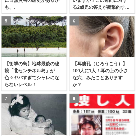
に自然災害の歴史があるか
いますか？この難問に対す
も、、
る2歳児の答えが衝撃的すぎ
る！！
【衝撃の島】地球最後の秘
【耳瘻孔（じろうこう）】
境「北センチネル島」が
100人に1人！耳の上の小さ
色々ヤバすぎてシャレにな
な穴、みたことあります
らないレベル！
か？