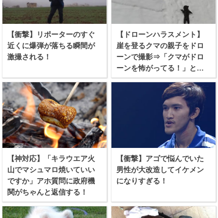
【衝撃】リポーターのすぐ
【ドローンハラスメント】
近くに爆弾が落ちる瞬間が
崖を登るクマの親子をドロ
激撮される！
ーンで撮影⇒「クマがドロ
ーンを怖がってる！」と批
難殺到！
【神対応】「キラウエア火
【衝撃】アゴで悩んでいた
山でマシュマロ焼いていい
男性が大改造してイケメン
ですか」アホ質問に政府機
になりすぎる！
関がちゃんと返信する！