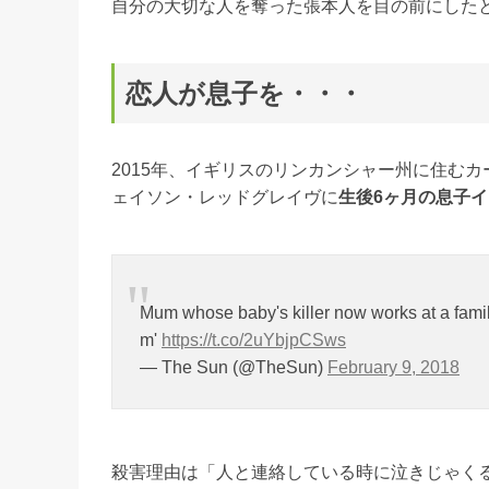
自分の大切な人を奪った張本人を目の前にした
恋人が息子を・・・
2015年、イギリスのリンカンシャー州に住む
ェイソン・レッドグレイヴに
生後6ヶ月の息子
Mum whose baby's killer now works at a famil
m'
https://t.co/2uYbjpCSws
— The Sun (@TheSun)
February 9, 2018
殺害理由は「人と連絡している時に泣きじゃく