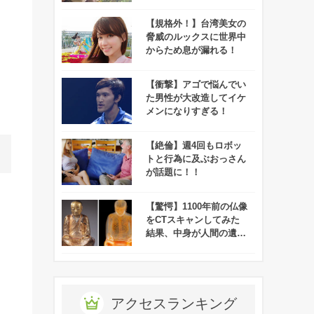
協力で遂に地上に戻る！
【規格外！】台湾美女の
脅威のルックスに世界中
からため息が漏れる！
【衝撃】アゴで悩んでい
た男性が大改造してイケ
メンになりすぎる！
【絶倫】週4回もロボッ
トと行為に及ぶおっさん
が話題に！！
【驚愕】1100年前の仏像
をCTスキャンしてみた
結果、中身が人間の遺体
であることが判明！
アクセスランキング