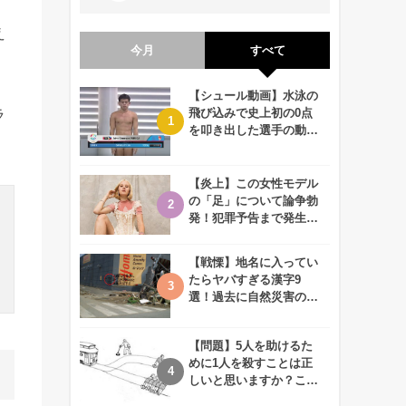
え
今月
すべて
【シュール動画】水泳の
飛び込みで史上初の0点
ラ
を叩き出した選手の動画
が何回観ても衝撃的！
【炎上】この女性モデル
の「足」について論争勃
発！犯罪予告まで発生す
る事態に、、一体なぜ？
【戦慄】地名に入ってい
たらヤバすぎる漢字9
選！過去に自然災害の歴
史があるかも、、
【問題】5人を助けるた
めに1人を殺すことは正
しいと思いますか？この
難問に対する2歳児の答