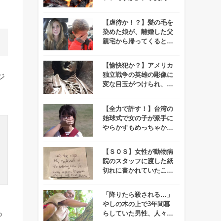
政府機関がちゃんと返信
する！
【虐待か！？】髪の毛を
染めた娘が、離婚した父
親宅から帰ってくるとト
ンデモない姿に！
【愉快犯か？】アメリカ
独立戦争の英雄の彫像に
ジ
変な目玉がつけられ、笑
っちゃう人が続出！
【全力で許す！】台湾の
始球式で女の子が派手に
やらかすもめっちゃかわ
いいと話題に！
【ＳＯＳ】女性が動物病
院のスタッフに渡した紙
切れに書かれていたこと
とは…
「降りたら殺される…」
やしの木の上で3年間暮
っ
らしていた男性、人々の