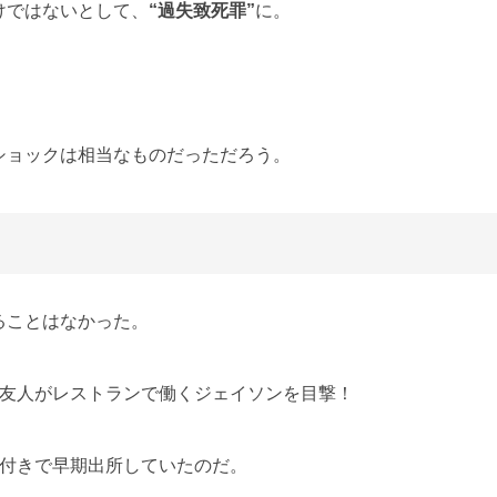
けではないとして、
“過失致死罪”
に。
ショックは相当なものだっただろう。
ることはなかった。
ん友人がレストランで働くジェイソンを目撃！
件付きで早期出所していたのだ。