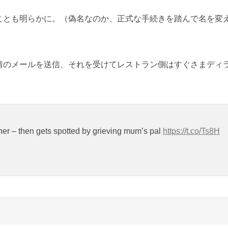
ことも明らかに。（偽名なのか、正式な手続きを踏んで名を変
情のメールを送信、それを受けてレストラン側はすぐさまディ
diner – then gets spotted by grieving mum’s pal
https://t.co/Ts8H