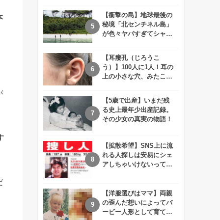
えが衝撃的すぎる！！
【衝撃の島】地球最後の
本
秘境「北センチネル島」
が色々ヤバすぎてシャレ
にならないレベル！
【耳瘻孔（じろうこ
う）】100人に1人！耳の
上の小さな穴、みたこと
ありますか？
が
【5歳で出産】いまだ残
る史上最年少出産記録。
その少女の真実の物語！
す
【拡散希望】SNS上に流
れる人探しは安易にシェ
アしちゃいけないって知
ってた！？
だ
【洋服選びはママ】両親
の歪んだ想いによってバ
ービー人形として育てら