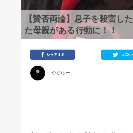
【賛否両論】息子を殺害し
た母親がある行動に！！
やぐらー