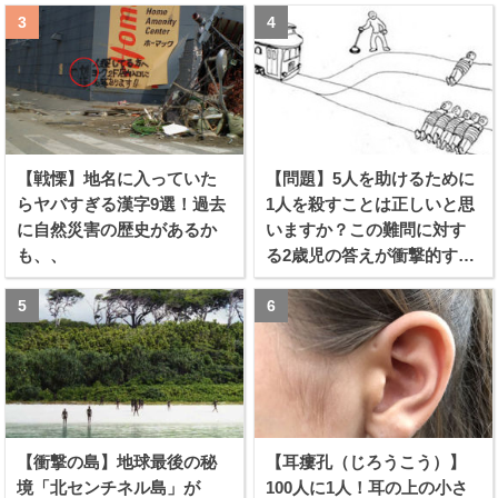
【戦慄】地名に入っていた
【問題】5人を助けるために
らヤバすぎる漢字9選！過去
1人を殺すことは正しいと思
に自然災害の歴史があるか
いますか？この難問に対す
も、、
る2歳児の答えが衝撃的すぎ
る！！
【衝撃の島】地球最後の秘
【耳瘻孔（じろうこう）】
境「北センチネル島」が
100人に1人！耳の上の小さ