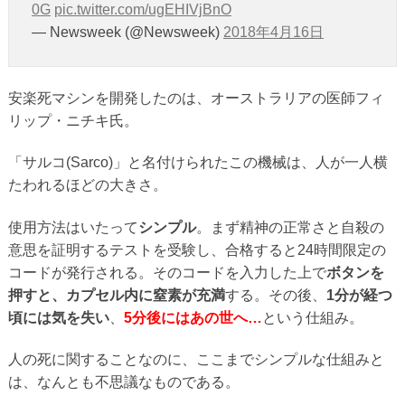
0G
pic.twitter.com/ugEHIVjBnO
— Newsweek (@Newsweek)
2018年4月16日
安楽死マシンを開発したのは、オーストラリアの医師フィ
リップ・ニチキ氏。
「サルコ(Sarco)」と名付けられたこの機械は、人が一人横
たわれるほどの大きさ。
使用方法はいたって
シンプル
。まず精神の正常さと自殺の
意思を証明するテストを受験し、合格すると24時間限定の
コードが発行される。そのコードを入力した上で
ボタンを
押すと、カプセル内に窒素が充満
する。その後、
1分が経つ
頃には気を失い
、
5分後にはあの世へ…
という仕組み。
人の死に関することなのに、ここまでシンプルな仕組みと
は、なんとも不思議なものである。