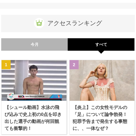
アクセスランキング
今月
すべて
【シュール動画】水泳の飛
【炎上】この女性モデルの
び込みで史上初の0点を叩き
「足」について論争勃発！
出した選手の動画が何回観
犯罪予告まで発生する事態
ても衝撃的！
に、、一体なぜ？