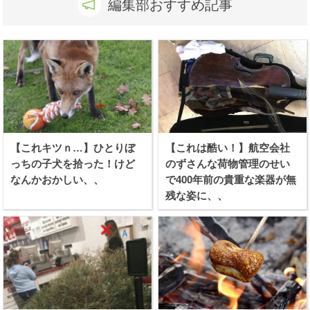
編集部おすすめ記事
【これキツｎ…】ひとりぼ
【これは酷い！】航空会社
っちの子犬を拾った！けど
のずさんな荷物管理のせい
なんかおかしい、、
で400年前の貴重な楽器が無
残な姿に、、