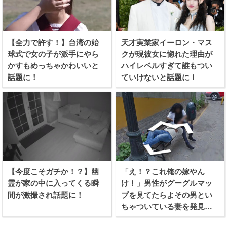
【全力で許す！】台湾の始
天才実業家イーロン・マス
球式で女の子が派手にやら
クが現彼女に惚れた理由が
かすもめっちゃかわいいと
ハイレベルすぎて誰もつい
話題に！
ていけないと話題に！
【今度こそガチか！？】幽
「え！？これ俺の嫁やん
霊が家の中に入ってくる瞬
け！」男性がグーグルマッ
間が激撮され話題に！
プを見てたらよその男とい
ちゃついている妻を発見し
てしまう！！