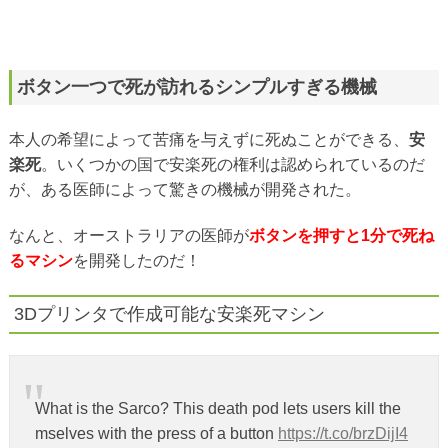
ボタン一つで死が訪れるシンプルすぎる機械
本人の希望によって苦痛を与えずに死ぬことができる、
安
楽死
。いくつかの国で安楽死の権利は認められているのだ
が、ある医師によって驚きの機械が開発された。
なんと、オーストラリアの医師が
ボタンを押すと1分で死ね
るマシン
を開発したのだ！
3Dプリンタで作成可能な安楽死マシン
What is the Sarco? This death pod lets users kill the
mselves with the press of a button
https://t.co/brzDijI4