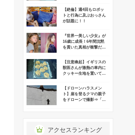
の毒だけど笑っちゃ
う、、」と話題に！
【絶倫】週4回もロボッ
トと行為に及ぶおっさん
が話題に！！
『世界一美しい少女』が
16歳に成長！6年間沈黙
を貫いた真相が衝撃だっ
た！
【注意喚起】イギリスの
獣医さんが激熱の車内に
クッキー生地を置いてみ
た！⇒数時間後にこんが
り
【ドローンハラスメン
ト】崖を登るクマの親子
をドローンで撮影⇒「ク
マがドローンを怖がって
る！」と批難殺到！
アクセスランキング