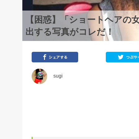
【困惑】「ショートヘアの
出する写真がコレだ！
sugi