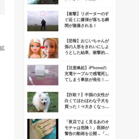
マオリ族がマジギレ！！
【衝撃】リポーターのす
ぐ近くに爆弾が落ちる瞬
間が激撮される！
【悲報】おじいちゃんが
孫の人形をきれいにしよ
拡
うとした結果、衝撃的な
ルックスになってしま
う！
【注意喚起】iPhoneの
充電ケーブルで感電死し
てしまう事故が発生！！
みんなは大丈夫！？
【詐欺？】中国の女性が
白くてほわほわな子犬を
買った！⇒大きくなって
気づいたけどコレ・・・
「夜店でよく見るあのオ
モチャは危険！」医師が
警告の動画を公開→「気