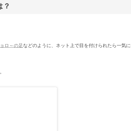
は？
ョロ～の足
などのように、ネット上で目を付けられたら一気に
。