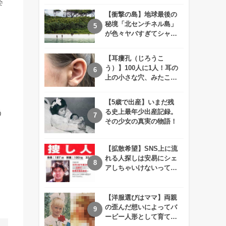
姿
えが衝撃的すぎる！！
【衝撃の島】地球最後の
秘境「北センチネル島」
が色々ヤバすぎてシャレ
にならないレベル！
【耳瘻孔（じろうこ
う）】100人に1人！耳の
上の小さな穴、みたこと
ありますか？
【5歳で出産】いまだ残
る史上最年少出産記録。
う
その少女の真実の物語！
【拡散希望】SNS上に流
。
れる人探しは安易にシェ
アしちゃいけないって知
ってた！？
【洋服選びはママ】両親
の歪んだ想いによってバ
ービー人形として育てら