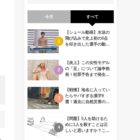
今月
すべて
【シュール動画】水泳の
飛び込みで史上初の0点
を叩き出した選手の動画
が何回観ても衝撃的！
【炎上】この女性モデル
の「足」について論争勃
発！犯罪予告まで発生す
る事態に、、一体なぜ？
【戦慄】地名に入ってい
たらヤバすぎる漢字9
選！過去に自然災害の歴
史があるかも、、
【問題】5人を助けるた
めに1人を殺すことは正
しいと思いますか？この
難問に対する2歳児の答