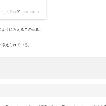
)がシェアした投稿
–
2018年10月月11日午後5時43分PDT
のようにみえるこの写真。
が添えられている。
」