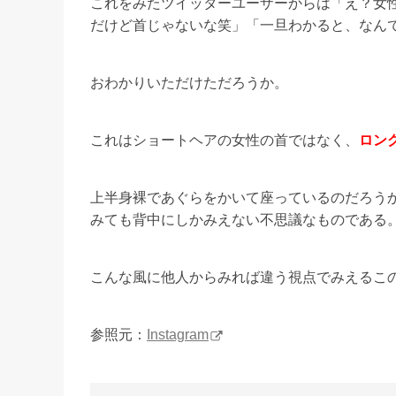
これをみたツイッターユーザーからは「え？女
だけど首じゃないな笑」「一旦わかると、なん
おわかりいただけただろうか。
これはショートヘアの女性の首ではなく、
ロン
上半身裸であぐらをかいて座っているのだろう
みても背中にしかみえない不思議なものである
こんな風に他人からみれば違う視点でみえるこ
参照元：
Instagram