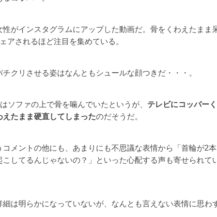
女性がインスタグラムにアップした動画だ。骨をくわえたまま
シェアされるほど注目を集めている。
パチクリさせる姿はなんともシュールな顔つきだ・・・。
彼はソファの上で骨を噛んでいたというが、
テレビにコッパーく
わえたまま硬直してしまった
のだそうだ。
うコメントの他にも、あまりにも不思議な表情から「首輪が2本
起こしてるんじゃないの？」といった心配する声も寄せられて
詳細は明らかになっていないが、なんとも言えない表情に思わ