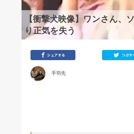
【衝撃犬映像】ワンさん、
り正気を失う
手羽先