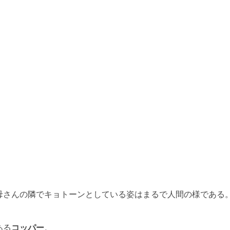
母さんの隣でキョトーンとしている姿はまるで人間の様である
ある
コッパー
。