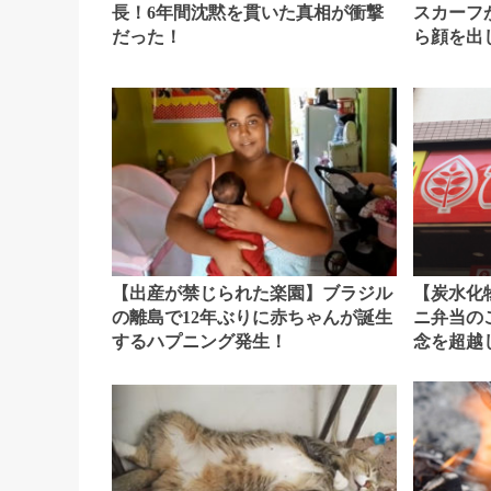
長！6年間沈黙を貫いた真相が衝撃
スカーフ
だった！
ら顔を出
【出産が禁じられた楽園】ブラジル
【炭水化
の離島で12年ぶりに赤ちゃんが誕生
ニ弁当の
するハプニング発生！
念を超越