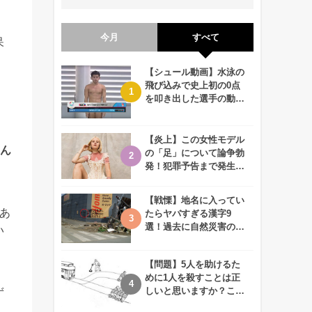
今月
すべて
呆
【シュール動画】水泳の
飛び込みで史上初の0点
を叩き出した選手の動画
が何回観ても衝撃的！
【炎上】この女性モデル
ん
の「足」について論争勃
発！犯罪予告まで発生す
る事態に、、一体なぜ？
【戦慄】地名に入ってい
あ
たらヤバすぎる漢字9
選！過去に自然災害の歴
い
史があるかも、、
【問題】5人を助けるた
めに1人を殺すことは正
しいと思いますか？この
ず
難問に対する2歳児の答