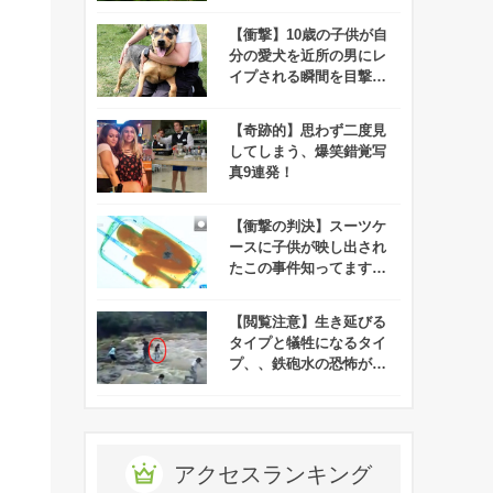
度肝を抜かれる！
【衝撃】10歳の子供が自
分の愛犬を近所の男にレ
イプされる瞬間を目撃す
る！
【奇跡的】思わず二度見
してしまう、爆笑錯覚写
真9連発！
【衝撃の判決】スーツケ
ースに子供が映し出され
たこの事件知ってます
か？
【閲覧注意】生き延びる
タイプと犠牲になるタイ
プ、、鉄砲水の恐怖がよ
くわかる映像が衝撃的す
ぎる！
。
アクセスランキング