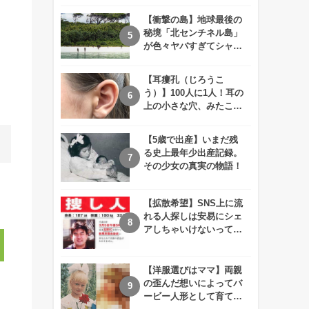
えが衝撃的すぎる！！
【衝撃の島】地球最後の
秘境「北センチネル島」
が色々ヤバすぎてシャレ
にならないレベル！
【耳瘻孔（じろうこ
う）】100人に1人！耳の
上の小さな穴、みたこと
ありますか？
【5歳で出産】いまだ残
る史上最年少出産記録。
その少女の真実の物語！
【拡散希望】SNS上に流
れる人探しは安易にシェ
アしちゃいけないって知
ってた！？
【洋服選びはママ】両親
の歪んだ想いによってバ
ービー人形として育てら