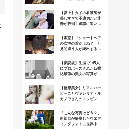
院「殺せなかった…」
【炎上】タイの看護師が
美しすぎて不適切だと非
難が殺到！退職に追い込
失
まれる事態に！
【困惑】「ショートヘア
の女性の首だよね？」と
見間違う人が続出する写
真がコレだ！
【伝説級】生涯で145人
にプロポーズされた19世
紀最強の美女の写真が公
開される！
【整形美女】リアルバー
ビーことヴァレリア・ル
カノワさんのスッピンが
公開されたらしいので化
けの皮を剥ぐつもりで見
「こんな写真はどう？」
てみたぞ！
新郎母が提案したウエデ
ィングフォトに世界中が