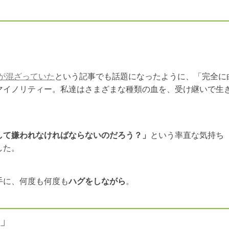
血が混ざっていた
という記事でも話題になったように、「完全に
マイノリティー。私達はさまざまな種類の血を、受け継いで生
して嫌われなければならないのだろう？」
という率直な気持ち
した。
手に、何度も何度も
ハグをしながら
。
」