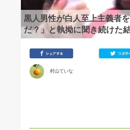
黒人男性が白人至上主義者
だ？」と執拗に聞き続けた
村山ていな