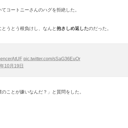
いてコートニーさんのハグを拒絶した。
にとうとう根負けし、なんと
抱きしめ返した
のだった。
encerAtUF
pic.twitter.com/sSaG36EuOr
7年10月19日
僕のことが嫌いなんだ？」と質問をした。