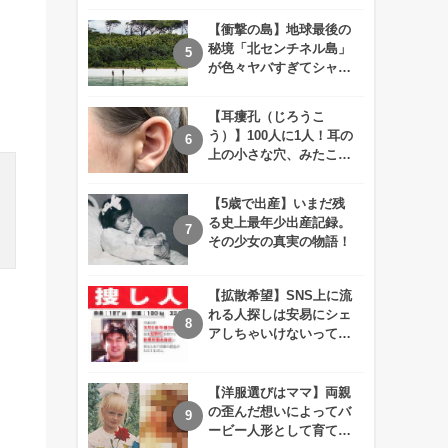
えが衝撃的すぎる！！
【衝撃の島】地球最後の
秘境「北センチネル島」
が色々ヤバすぎてシャレ
にならないレベル！
【耳瘻孔（じろうこ
う）】100人に1人！耳の
上の小さな穴、みたこと
ありますか？
【5歳で出産】いまだ残
る史上最年少出産記録。
その少女の真実の物語！
【拡散希望】SNS上に流
れる人探しは安易にシェ
アしちゃいけないって知
ってた！？
【洋服選びはママ】両親
の歪んだ想いによってバ
ービー人形として育てら