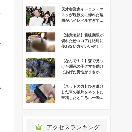
公開されたらしいので化
けの皮を剥ぐつもりで見
天才実業家イーロン・マ
てみたぞ！
す
スクが現彼女に惚れた理
由がハイレベルすぎて誰
もついていけないと話題
に！
【注意喚起】賞味期限が
切れた粉ココアは絶対に
て
使わない方がいいぞ！
【なんで！？】森で見つ
けた瀕死の子グマを助け
てあげた男性がまさかの
逮捕！？
【ネットの力】ひき逃げ
っ
した車の破片をネットに
投稿したところ…一瞬で
解決する！
アクセスランキング