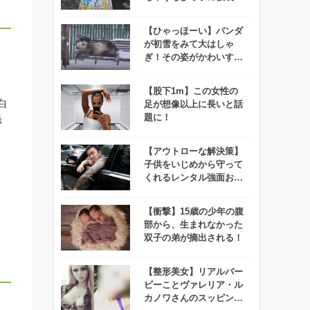
怖すぎると話題に！！
【ひゃっほーい】パンダ
が初雪をみて大はしゃ
ぎ！その姿がかわいすぎ
ると話題に！
【股下1m】この女性の
白
足が想像以上に長いと話
題に！
き
【アウトローな解決策】
子供をいじめから守って
くれるレンタル強面おじ
さんサービスが急成長
中！
【衝撃】15歳の少年の腹
部から、生まれなかった
双子の弟が摘出される！
【整形美女】リアルバー
ビーことヴァレリア・ル
カノワさんのスッピンが