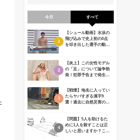
今月
すべて
【シュール動画】水泳の
飛び込みで史上初の0点
を叩き出した選手の動画
が何回観ても衝撃的！
【炎上】この女性モデル
の「足」について論争勃
発！犯罪予告まで発生す
る事態に、、一体なぜ？
【戦慄】地名に入ってい
たらヤバすぎる漢字9
た
選！過去に自然災害の歴
史があるかも、、
【問題】5人を助けるた
めに1人を殺すことは正
しいと思いますか？この
難問に対する2歳児の答