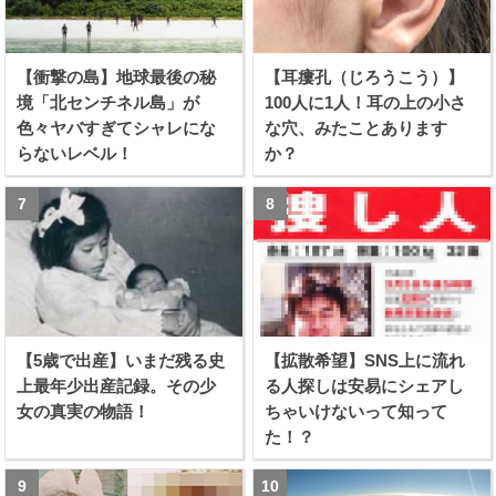
【衝撃の島】地球最後の秘
【耳瘻孔（じろうこう）】
境「北センチネル島」が
100人に1人！耳の上の小さ
色々ヤバすぎてシャレにな
な穴、みたことあります
らないレベル！
か？
【5歳で出産】いまだ残る史
【拡散希望】SNS上に流れ
上最年少出産記録。その少
る人探しは安易にシェアし
女の真実の物語！
ちゃいけないって知って
た！？