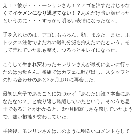
え！？彼が・・・モンリンさん！？アゴを治すだけじゃな
くて
イケメンになり過ぎてない！？
あんだけ暗い顔だった
というのに・・・すっかり明るい表情になったな～。
手を入れたのは、アゴはもちろん、額、まぶた。また、ボ
トックス注射でよだれの過剰分泌も抑えたのだという。そ
して荒れていた肌も整え、つるっとキレイになった。
こうして生まれ変わったモンリンさんが最初に会いに行っ
たのはお母さん。番組ではカフェに呼び出し、スタッフと
の打ち合わせのあと3ヶ月ぶりに再会した。
最初は息子であることに気づかず「あなたは誰？本当にあ
なたなの？」と繰り返し確認していたという。そのうち息
子であることがわかると、3か月間寂しさを感じていたよう
で、熱い抱擁を交わしていた。
手術後、モンリンさんはこのように明るいコメントをして