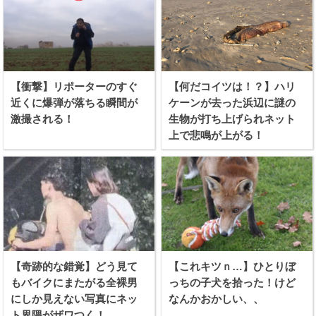
【衝撃】リポーターのすぐ
【何だコイツは！？】ハリ
近くに爆弾が落ちる瞬間が
ケーンが去った浜辺に謎の
激撮される！
生物が打ち上げられネット
上で悲鳴が上がる！
【奇跡的な錯覚】どう見て
【これキツｎ…】ひとりぼ
もバイクにまたがる全裸男
っちの子犬を拾った！けど
にしか見えない写真にネッ
なんかおかしい、、
ト界隈がザワつく！