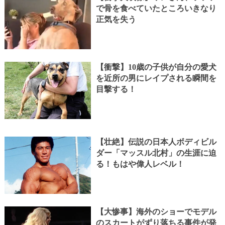
で骨を食べていたところいきなり
正気を失う
【衝撃】10歳の子供が自分の愛犬
を近所の男にレイプされる瞬間を
目撃する！
【壮絶】伝説の日本人ボディビル
ダー「マッスル北村」の生涯に迫
る！もはや偉人レベル！
【大惨事】海外のショーでモデル
のスカートがずり落ちる事件が発