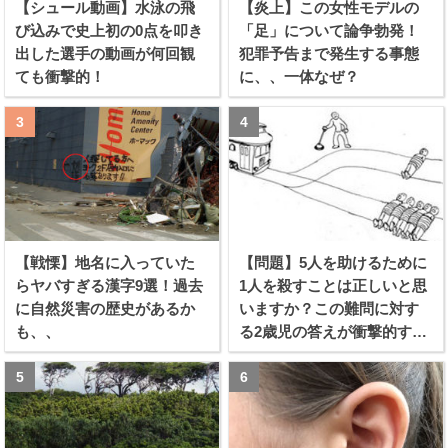
【シュール動画】水泳の飛
【炎上】この女性モデルの
び込みで史上初の0点を叩き
「足」について論争勃発！
出した選手の動画が何回観
犯罪予告まで発生する事態
ても衝撃的！
に、、一体なぜ？
【戦慄】地名に入っていた
【問題】5人を助けるために
らヤバすぎる漢字9選！過去
1人を殺すことは正しいと思
に自然災害の歴史があるか
いますか？この難問に対す
も、、
る2歳児の答えが衝撃的すぎ
る！！