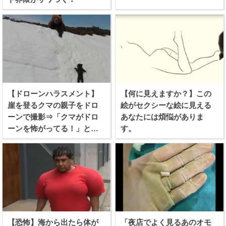
【ドローンハラスメント】
【何に見えますか？】この
崖を登るクマの親子をドロ
絵がセクシーな絵に見える
ーンで撮影⇒「クマがドロ
あなたには煩悩がありま
ーンを怖がってる！」と批
す。
難殺到！
【恐怖】海から出たら体が
「夜店でよく見るあのオモ