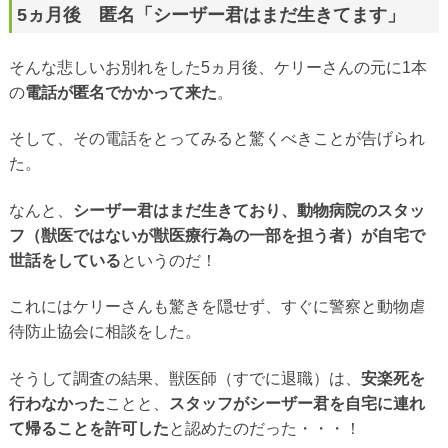
5ヵ月後 匿名「シーザー君はまだ生きてます」
そんな悲しいお別れをした5ヵ月後、ケリーさんの元に1本
の
電話が匿名でかかって来た
。
そして、その電話をとってみると驚くべきことが告げられ
た。
なんと、
シーザー君はまだ生きており、動物病院のスタッ
フ（獣医ではないが獣医療行為の一部を担う者）が自宅で
世話をしている
というのだ！
これにはケリーさんも驚きを隠せず、すぐに警察と動物虐
待防止協会に相談をした。
そうして調査の結果、獣医師（すでに退職）は、
安楽死を
行わなかった
ことと、
スタッフがシーザー君を自宅に連れ
て帰ることを許可した
と認めたのだった・・・！