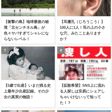
【衝撃の島】地球最後の秘
【耳瘻孔（じろうこう）】
境「北センチネル島」が
100人に1人！耳の上の小さ
色々ヤバすぎてシャレにな
な穴、みたことあります
らないレベル！
か？
【5歳で出産】いまだ残る史
【拡散希望】SNS上に流れ
上最年少出産記録。その少
る人探しは安易にシェアし
女の真実の物語！
ちゃいけないって知って
た！？