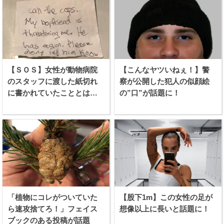
【ＳＯＳ】女性が動物病院
【こんなヤツいねぇ！】警
のスタッフに渡した紙切れ
察が公開した犯人の似顔絵
に書かれていたこととは…
の”口”が話題に！
「植物にコレがついていた
【股下1m】この女性の足が
ら速攻捨てろ！」フェイス
想像以上に長いと話題に！
ブックのある投稿が話題