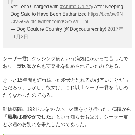
Vet Tech Charged with
#AnimalCruelty
After Keeping
Dog Said to Have Been Euthanized
https://t.co/sw0N
Or2GGw
pic.twitter.com/KScAVrE1bi
— Dog Couture Country (@Dogcouturecntry)
2017年
11月2日
シーザー君はクッシング病という病気にかかって苦しんで
おり、獣医師からも安楽死を勧められていたのである。
きっと15年間も連れ添った愛犬と別れるのは辛いことだっ
ただろう。しかし、彼女は、これ以上シーザー君を苦しめ
たくなかったのである。
動物病院に192ドルを支払い、火葬をとり行った。病院から
「最期は穏やかでした」
という知らせも受け、シーザー君
と永遠のお別れを果たしたのであった。