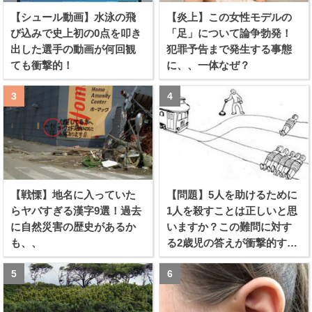
【シュール動画】水泳の飛
【炎上】この女性モデルの
び込みで史上初の0点を叩き
「足」について論争勃発！
出した選手の動画が何回観
犯罪予告まで発生する事態
ても衝撃的！
に、、一体なぜ？
【戦慄】地名に入っていた
【問題】5人を助けるために
らヤバすぎる漢字9選！過去
1人を殺すことは正しいと思
に自然災害の歴史があるか
いますか？この難問に対す
も、、
る2歳児の答えが衝撃的すぎ
る！！