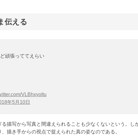
ま伝える
ど頑張っててえらい
twitter.com/VLBhxyoItu
018年5月10日
ぎる描写から写真と間違えられることも少なくないという。し
り、描き手からの視点で捉えられた真の姿なのである。