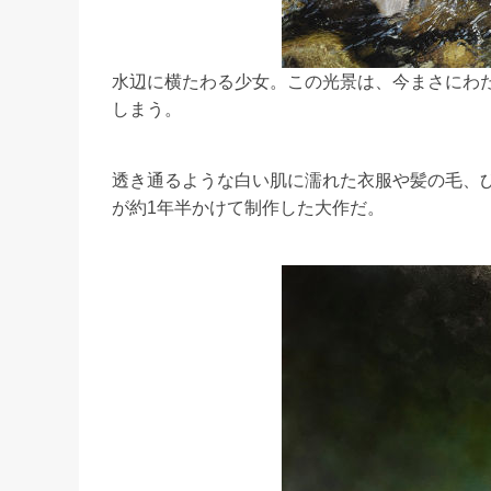
水辺に横たわる少女。この光景は、今まさにわ
しまう。
透き通るような白い肌に濡れた衣服や髪の毛、
が約1年半かけて制作した大作だ。