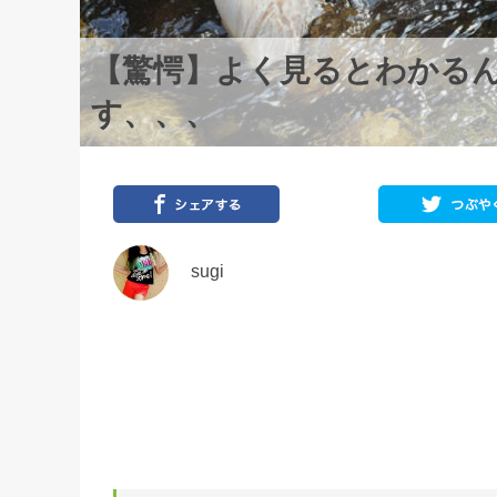
【驚愕】よく見るとわかる
す、、、
sugi