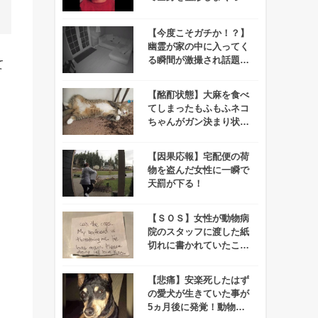
結果、、、
【今度こそガチか！？】
幽霊が家の中に入ってく
る瞬間が激撮され話題
て
に！
【酩酊状態】大麻を食べ
てしまったもふもふネコ
ちゃんがガン決まり状態
で発見される！
【因果応報】宅配便の荷
物を盗んだ女性に一瞬で
天罰が下る！
【ＳＯＳ】女性が動物病
院のスタッフに渡した紙
切れに書かれていたこと
とは…
【悲痛】安楽死したはず
の愛犬が生きていた事が
5ヵ月後に発覚！動物病