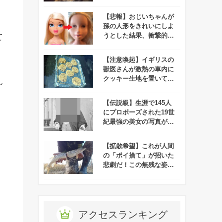
院「殺せなかった…」
【悲報】おじいちゃんが
孫の人形をきれいにしよ
うとした結果、衝撃的な
て
ルックスになってしま
う！
【注意喚起】イギリスの
獣医さんが激熱の車内に
クッキー生地を置いてみ
ん
た！⇒数時間後にこんが
り
【伝説級】生涯で145人
にプロポーズされた19世
紀最強の美女の写真が公
開される！
【拡散希望】これが人間
の「ポイ捨て」が招いた
悲劇だ！この無残な姿を
見てみんなはどう思う？
アクセスランキング