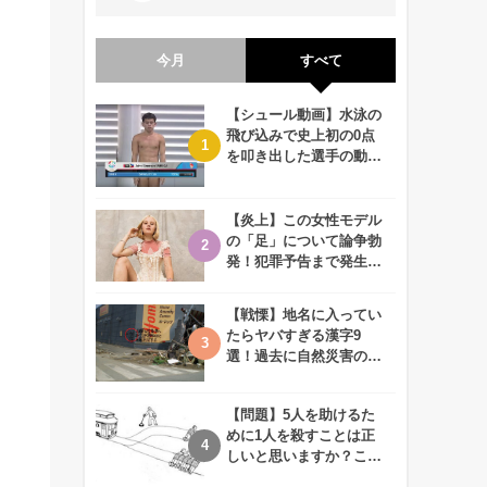
今月
すべて
【シュール動画】水泳の
飛び込みで史上初の0点
を叩き出した選手の動画
が何回観ても衝撃的！
【炎上】この女性モデル
の「足」について論争勃
発！犯罪予告まで発生す
る事態に、、一体なぜ？
【戦慄】地名に入ってい
たらヤバすぎる漢字9
選！過去に自然災害の歴
史があるかも、、
【問題】5人を助けるた
めに1人を殺すことは正
しいと思いますか？この
難問に対する2歳児の答