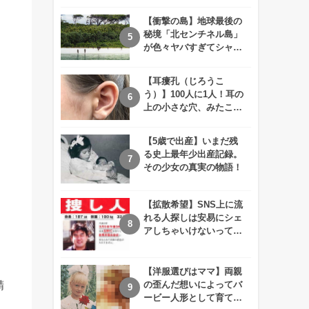
えが衝撃的すぎる！！
【衝撃の島】地球最後の
秘境「北センチネル島」
が色々ヤバすぎてシャレ
にならないレベル！
【耳瘻孔（じろうこ
う）】100人に1人！耳の
上の小さな穴、みたこと
ありますか？
【5歳で出産】いまだ残
る史上最年少出産記録。
その少女の真実の物語！
【拡散希望】SNS上に流
れる人探しは安易にシェ
アしちゃいけないって知
ってた！？
【洋服選びはママ】両親
精
の歪んだ想いによってバ
ービー人形として育てら