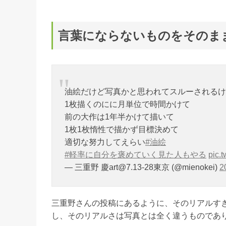
言葉にならないものをそのま
油絵だけど写真かと思われてスルーされるけ
1枚描くのにに月単位で時間かけて
前の大作は1年半かけて描いて
1枚1枚惰性で描かず目標決めて
適切な努力してえらい
#油絵
#軽率に自分を褒めていく見た人もやる
pic.
— 三重野 慶
art@7.13-28
東京 (@mienokei)
2
三重野さんの投稿にあるように、そのリアルす
し、そのリアルさは写真とは全く違うものであ