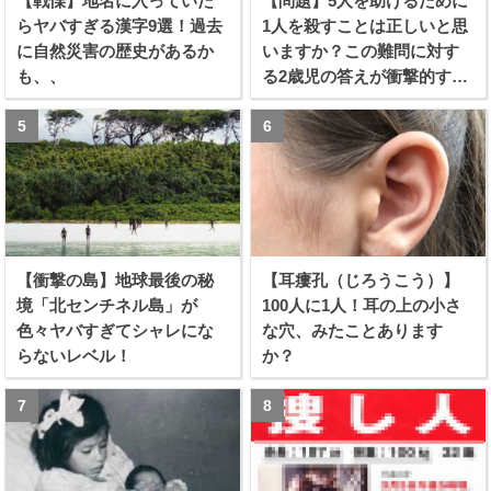
【戦慄】地名に入っていた
【問題】5人を助けるために
らヤバすぎる漢字9選！過去
1人を殺すことは正しいと思
に自然災害の歴史があるか
いますか？この難問に対す
も、、
る2歳児の答えが衝撃的すぎ
る！！
【衝撃の島】地球最後の秘
【耳瘻孔（じろうこう）】
境「北センチネル島」が
100人に1人！耳の上の小さ
色々ヤバすぎてシャレにな
な穴、みたことあります
らないレベル！
か？