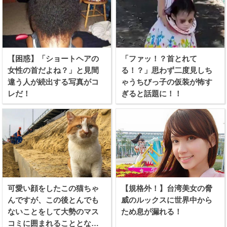
【困惑】「ショートヘアの
「ファッ！？首とれて
女性の首だよね？」と見間
る！？」思わず二度見しち
違う人が続出する写真がコ
ゃうちびっ子の仮装が怖す
レだ！
ぎると話題に！！
可愛い顔をしたこの猫ちゃ
【規格外！】台湾美女の脅
んですが、この後とんでも
威のルックスに世界中から
ないことをして大勢のマス
ため息が漏れる！
コミに囲まれることとなり