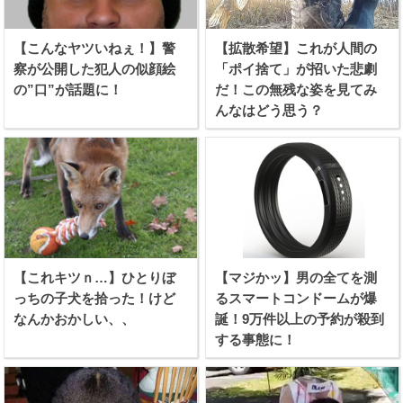
【こんなヤツいねぇ！】警
【拡散希望】これが人間の
察が公開した犯人の似顔絵
「ポイ捨て」が招いた悲劇
の”口”が話題に！
だ！この無残な姿を見てみ
んなはどう思う？
【これキツｎ…】ひとりぼ
【マジかッ】男の全てを測
っちの子犬を拾った！けど
るスマートコンドームが爆
なんかおかしい、、
誕！9万件以上の予約が殺到
する事態に！