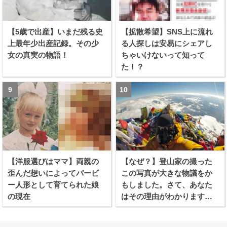
【5歳で出産】いまだ残る史
【拡散希望】SNS上に流れ
上最年少出産記録。その少
る人探しは安易にシェアし
女の真実の物語！
ちゃいけないって知って
た！？
【洋服選びはママ】両親の
【なぜ？】登山家の撮った
歪んだ想いによってバービ
この写真が大きな物議をか
ー人形として育てられた娘
もしました。さて、あなた
の現在
はその理由がわかります
か？