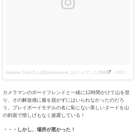
Jaylene Cookさん(@jaylenecook_)がシェアした投稿
–
2017 4月 28 4:48午後 PDT
カメラマンのボーイフレンドと一緒に12時間かけて山を登
り、その解放感に服を脱がずにはいられなかったのだろ
う。プレイボーイモデルの名に恥じない美しいヌードを山
の斜面で惜しげもなく披露している！
・・・しかし、場所が悪かった！