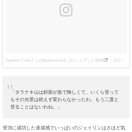
Jaylene Cookさん(@jaylenecook_)がシェアした投稿
–
2017 2月 5 10:38午後 PST
「タラナキ山は斜面が急で険しくて、いくら登って
もその光景は絶えず変わらなかったわ。もう二度と
登ることはないわね。」
登頂に成功した達成感でいっぱいのジェイリンはさほど気