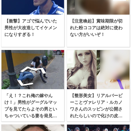
【衝撃】アゴで悩んでいた
【注意喚起】賞味期限が切
男性が大改造してイケメン
れた粉ココアは絶対に使わ
になりすぎる！
ない方がいいぞ！
「え！？これ俺の嫁やん
【整形美女】リアルバービ
け！」男性がグーグルマッ
ーことヴァレリア・ルカノ
プを見てたらよその男とい
ワさんのスッピンが公開さ
ちゃついている妻を発見し
れたらしいので化けの皮を
てしまう！！
剥ぐつもりで見てみたぞ！