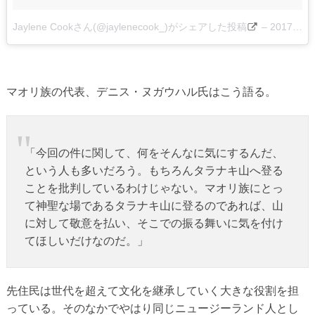
Jaylene Cookさん(@jaylenecook_)がシェアした投稿
–
2017 4月 10 1:17午前 PDT
マオリ族の代表、デニス・ヌガウハル氏はこう語る。
「今回の件に関して、何をそんなに気にするんだ、
という人も多いだろう。もちろんタラナキ山へ登る
ことを批判しているわけじゃない。マオリ族にとっ
て神聖な場であるタラナキ山に登るのであれば、山
に対して敬意を払い、そこでの振る舞いに気を付け
てほしいだけなのだ。」
先住民は世代を超えて文化を継承していく大きな役割を担
っている。そのなかでやはり同じニュージーランド人とし