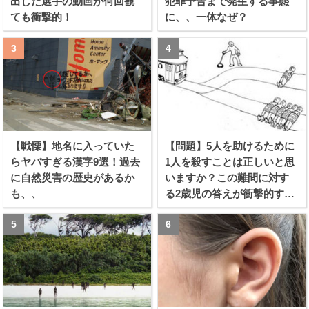
出した選手の動画が何回観
犯罪予告まで発生する事態
ても衝撃的！
に、、一体なぜ？
【戦慄】地名に入っていた
【問題】5人を助けるために
らヤバすぎる漢字9選！過去
1人を殺すことは正しいと思
に自然災害の歴史があるか
いますか？この難問に対す
も、、
る2歳児の答えが衝撃的すぎ
る！！