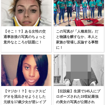
【そこ！？】ある女性の交
この写真が「人種差別」だ
通事故後の写真のちょっと
と物議を醸すなか、本人と
意外なところが話題に！
家族が登場し反論する事態
に！
【マジか！？】セックスビ
【伝説級】生涯で145人にプ
デオを流出させようとした
ロポーズされた19世紀最強
元彼を17歳少女が逆レイプ
の美女の写真が公開され