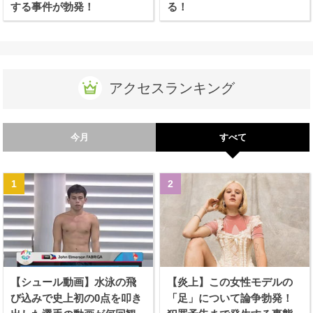
する事件が勃発！
る！
アクセスランキング
今月
すべて
【シュール動画】水泳の飛
【炎上】この女性モデルの
び込みで史上初の0点を叩き
「足」について論争勃発！