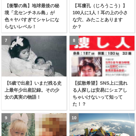
【衝撃の島】地球最後の秘
【耳瘻孔（じろうこう）】
境「北センチネル島」が
100人に1人！耳の上の小さ
色々ヤバすぎてシャレにな
な穴、みたことあります
らないレベル！
か？
【5歳で出産】いまだ残る史
【拡散希望】SNS上に流れ
上最年少出産記録。その少
る人探しは安易にシェアし
女の真実の物語！
ちゃいけないって知って
た！？