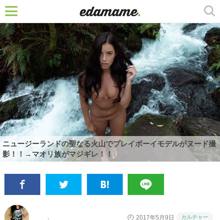
ニュージーランドの聖なる火山でプレイボーイモデルがヌード撮
影！！→マオリ族がマジギレ！！
カルチャー
2017年5月9日