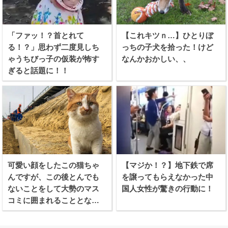
「ファッ！？首とれて
【これキツｎ…】ひとりぼ
る！？」思わず二度見しち
っちの子犬を拾った！けど
ゃうちびっ子の仮装が怖す
なんかおかしい、、
ぎると話題に！！
可愛い顔をしたこの猫ちゃ
【マジか！？】地下鉄で席
んですが、この後とんでも
を譲ってもらえなかった中
ないことをして大勢のマス
国人女性が驚きの行動に！
コミに囲まれることとなり
ます