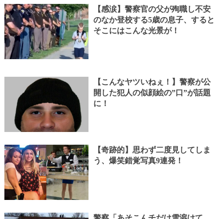
【感涙】警察官の父が殉職し不安
のなか登校する5歳の息子、すると
そこにはこんな光景が！
【こんなヤツいねぇ！】警察が公
開した犯人の似顔絵の”口”が話題
に！
【奇跡的】思わず二度見してしま
う、爆笑錯覚写真9連発！
警察「あそこんチだけ雪溶けて