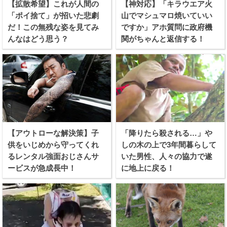
【拡散希望】これが人間の
【神対応】「キラウエア火
「ポイ捨て」が招いた悲劇
山でマシュマロ焼いていい
だ！この無残な姿を見てみ
ですか」アホ質問に政府機
んなはどう思う？
関がちゃんと返信する！
【アウトローな解決策】子
「降りたら殺される…」や
供をいじめから守ってくれ
しの木の上で3年間暮らして
るレンタル強面おじさんサ
いた男性、人々の協力で遂
ービスが急成長中！
に地上に戻る！