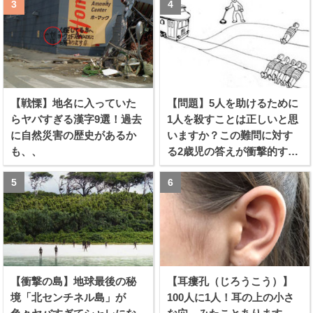
【戦慄】地名に入っていた
【問題】5人を助けるために
らヤバすぎる漢字9選！過去
1人を殺すことは正しいと思
に自然災害の歴史があるか
いますか？この難問に対す
も、、
る2歳児の答えが衝撃的すぎ
る！！
【衝撃の島】地球最後の秘
【耳瘻孔（じろうこう）】
境「北センチネル島」が
100人に1人！耳の上の小さ