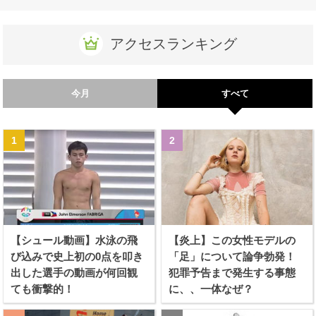
アクセスランキング
今月
すべて
【シュール動画】水泳の飛
【炎上】この女性モデルの
び込みで史上初の0点を叩き
「足」について論争勃発！
出した選手の動画が何回観
犯罪予告まで発生する事態
ても衝撃的！
に、、一体なぜ？