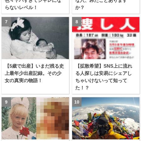
色々ヤバすぎてシャレにな
な穴、みたことあります
らないレベル！
か？
【5歳で出産】いまだ残る史
【拡散希望】SNS上に流れ
上最年少出産記録。その少
る人探しは安易にシェアし
女の真実の物語！
ちゃいけないって知って
た！？