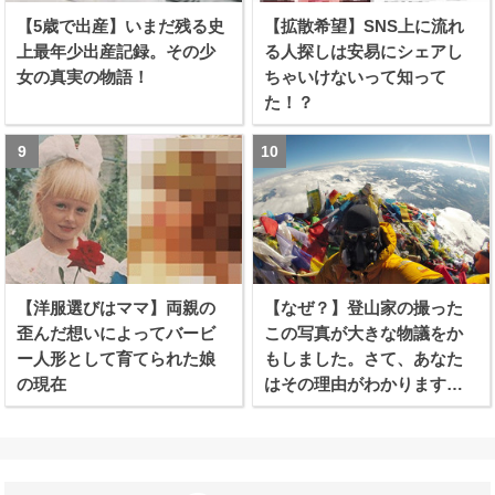
【5歳で出産】いまだ残る史
【拡散希望】SNS上に流れ
上最年少出産記録。その少
る人探しは安易にシェアし
女の真実の物語！
ちゃいけないって知って
た！？
【洋服選びはママ】両親の
【なぜ？】登山家の撮った
歪んだ想いによってバービ
この写真が大きな物議をか
ー人形として育てられた娘
もしました。さて、あなた
の現在
はその理由がわかります
か？