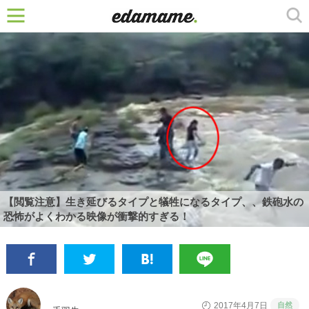
【閲覧注意】生き延びるタイプと犠牲になるタイプ、、鉄砲水の
恐怖がよくわかる映像が衝撃的すぎる！
自然
2017年4月7日