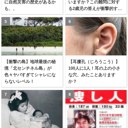
に自然災害の歴史があるか
いますか？この難問に対す
も、、
る2歳児の答えが衝撃的すぎ
る！！
【衝撃の島】地球最後の秘
【耳瘻孔（じろうこう）】
境「北センチネル島」が
100人に1人！耳の上の小さ
色々ヤバすぎてシャレにな
な穴、みたことあります
らないレベル！
か？