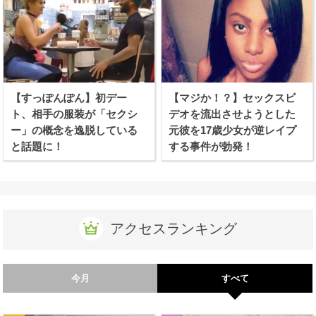
【すっぽんぽん】初デー
【マジか！？】セックスビ
ト、相手の服装が「セクシ
デオを流出させようとした
ー」の概念を逸脱している
元彼を17歳少女が逆レイプ
と話題に！
する事件が勃発！
アクセスランキング
今月
すべて