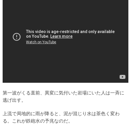
第一波がくる直前、異変に気付いた岩場にいた人は一斉に
逃げ出す。
上流で局地的に雨が降ると、泥が混じり水は茶色く変わ
る。これが鉄砲水の予兆なのだ。