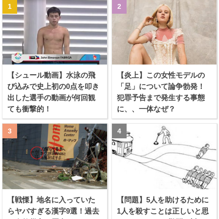
【シュール動画】水泳の飛
【炎上】この女性モデルの
び込みで史上初の0点を叩き
「足」について論争勃発！
出した選手の動画が何回観
犯罪予告まで発生する事態
ても衝撃的！
に、、一体なぜ？
【戦慄】地名に入っていた
【問題】5人を助けるために
らヤバすぎる漢字9選！過去
1人を殺すことは正しいと思