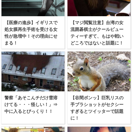
【医療の進歩】イギリスで
【マジ閲覧注意】台湾の女
処女膜再生手術を受ける女
流囲碁棋士がクールビュー
性が急増中！その理由にせ
ティーすぎて、もはや戦い
まる！
どころではないと話題に！
警察「あそこんチだけ雪溶
【谷間ボンッ】巨乳リスの
けてる・・・怪しい！」⇒
手ブラショットがセクシー
中に入るとびっくり！！
すぎるとツイッターで話題
に！