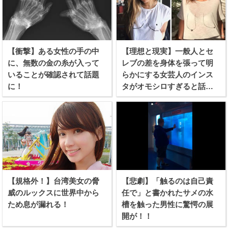
【衝撃】ある女性の手の中
【理想と現実】一般人とセ
に、無数の金の糸が入って
レブの差を身体を張って明
いることが確認されて話題
らかにする女芸人のインス
に！
タがオモシロすぎると話題
に！
【規格外！】台湾美女の脅
【悲劇】「触るのは自己責
威のルックスに世界中から
任で」と書かれたサメの水
ため息が漏れる！
槽を触った男性に驚愕の展
開が！！