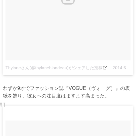
Thylaneさん(@thylaneblondeau)がシェアした投稿
–
2014 6月 18 11:06午後 PDT
わずか9才でファッション誌『VOGUE（ヴォーグ）』の表
紙を飾り、彼女への注目度はますます高まった。