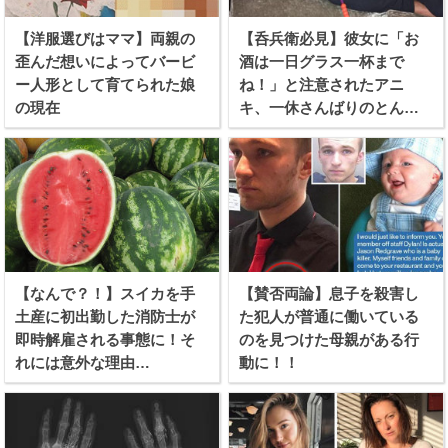
【洋服選びはママ】両親の
【呑兵衛必見】彼女に「お
歪んだ想いによってバービ
酒は一日グラス一杯まで
ー人形として育てられた娘
ね！」と注意されたアニ
の現在
キ、一休さんばりのとんち
を利かせる！
【なんで？！】スイカを手
【賛否両論】息子を殺害し
土産に初出勤した消防士が
た犯人が普通に働いている
即時解雇される事態に！そ
のを見つけた母親がある行
れには意外な理由
動に！！
が、、、！