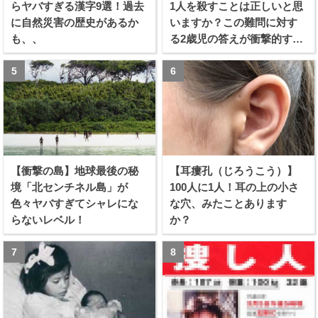
らヤバすぎる漢字9選！過去
1人を殺すことは正しいと思
に自然災害の歴史があるか
いますか？この難問に対す
も、、
る2歳児の答えが衝撃的すぎ
る！！
【衝撃の島】地球最後の秘
【耳瘻孔（じろうこう）】
境「北センチネル島」が
100人に1人！耳の上の小さ
色々ヤバすぎてシャレにな
な穴、みたことあります
らないレベル！
か？