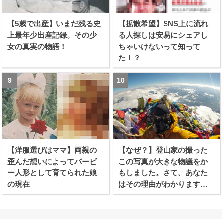
【5歳で出産】いまだ残る史
【拡散希望】SNS上に流れ
上最年少出産記録。その少
る人探しは安易にシェアし
女の真実の物語！
ちゃいけないって知って
た！？
【洋服選びはママ】両親の
【なぜ？】登山家の撮った
歪んだ想いによってバービ
この写真が大きな物議をか
ー人形として育てられた娘
もしました。さて、あなた
の現在
はその理由がわかります
か？