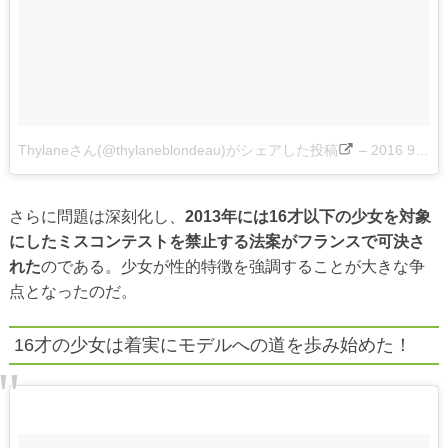
Thylaneさん(@thylaneblondeau)がシェアした投稿
–
2016 9月 1 11:46午前 PDT
さらに問題は深刻化し、
2013年には16才以下の少女を対象
にしたミスコンテストを禁止する法案がフランスで可決さ
れた
のである。少女が性的特徴を強調することが大きな争
点となったのだ。
16才の少女は着実にモデルへの道を歩み始めた！