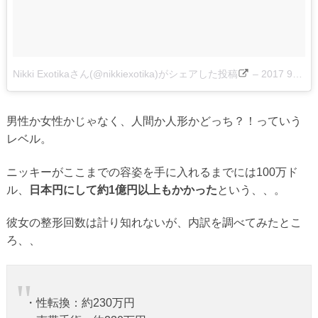
Nikki Exotikaさん(@nikkiexotika)がシェアした投稿
–
2017 9月 11 5:29午後 PDT
男性か女性かじゃなく、人間か人形かどっち？！っていう
レベル。
ニッキーがここまでの容姿を手に入れるまでには100万ド
ル、
日本円にして約1億円以上もかかった
という、、。
彼女の整形回数は計り知れないが、内訳を調べてみたとこ
ろ、、
・性転換：約230万円