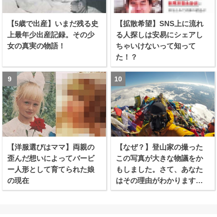
【5歳で出産】いまだ残る史
【拡散希望】SNS上に流れ
上最年少出産記録。その少
る人探しは安易にシェアし
女の真実の物語！
ちゃいけないって知って
た！？
【洋服選びはママ】両親の
【なぜ？】登山家の撮った
歪んだ想いによってバービ
この写真が大きな物議をか
ー人形として育てられた娘
もしました。さて、あなた
の現在
はその理由がわかります
か？