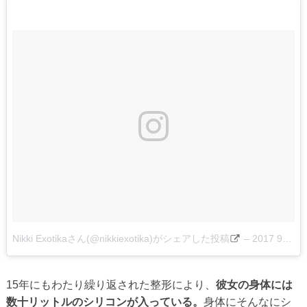
Nikki Exotikaさん(@nikkiexotika)がシェアした投稿
–
2017 9月 16 8:45午前 PDT
15年にもわたり繰り返された整形により、
彼女の身体には
数十リットルのシリコンが入っている。
身体にそんなにシ