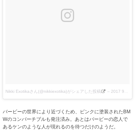
Nikki Exotikaさん(@nikkiexotika)がシェアした投稿
–
2017 9月 11 12:14午後 PDT
バービーの世界により近づくため、ピンクに塗装されたBM
Wのコンバーチブルも発注済み。あとはバービーの恋人で
あるケンのような人が現れるのを待つだけのようだ。