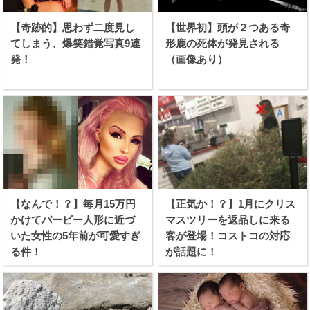
【奇跡的】思わず二度見し
【世界初】頭が２つある奇
てしまう、爆笑錯覚写真9連
形鹿の死体が発見される
発！
（画像あり）
【なんで！？】毎月15万円
【正気か！？】1月にクリス
かけてバービー人形に近づ
マスツリーを返品しに来る
いた女性の5年前が可愛すぎ
客が登場！コストコの対応
る件！
が話題に！