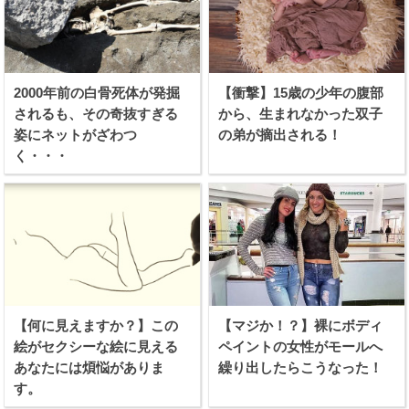
2000年前の白骨死体が発掘
【衝撃】15歳の少年の腹部
されるも、その奇抜すぎる
から、生まれなかった双子
姿にネットがざわつ
の弟が摘出される！
く・・・
【何に見えますか？】この
【マジか！？】裸にボディ
絵がセクシーな絵に見える
ペイントの女性がモールへ
あなたには煩悩がありま
繰り出したらこうなった！
す。