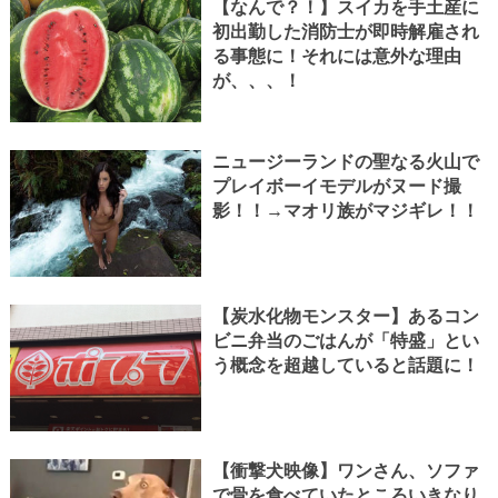
【なんで？！】スイカを手土産に
初出勤した消防士が即時解雇され
る事態に！それには意外な理由
が、、、！
ニュージーランドの聖なる火山で
プレイボーイモデルがヌード撮
影！！→マオリ族がマジギレ！！
【炭水化物モンスター】あるコン
ビニ弁当のごはんが「特盛」とい
う概念を超越していると話題に！
【衝撃犬映像】ワンさん、ソファ
で骨を食べていたところいきなり