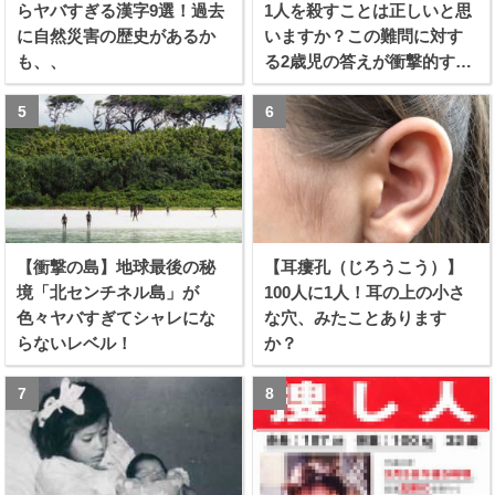
らヤバすぎる漢字9選！過去
1人を殺すことは正しいと思
に自然災害の歴史があるか
いますか？この難問に対す
も、、
る2歳児の答えが衝撃的すぎ
る！！
【衝撃の島】地球最後の秘
【耳瘻孔（じろうこう）】
境「北センチネル島」が
100人に1人！耳の上の小さ
色々ヤバすぎてシャレにな
な穴、みたことあります
らないレベル！
か？