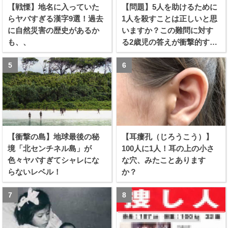
【戦慄】地名に入っていた
【問題】5人を助けるために
らヤバすぎる漢字9選！過去
1人を殺すことは正しいと思
に自然災害の歴史があるか
いますか？この難問に対す
も、、
る2歳児の答えが衝撃的すぎ
る！！
【衝撃の島】地球最後の秘
【耳瘻孔（じろうこう）】
境「北センチネル島」が
100人に1人！耳の上の小さ
色々ヤバすぎてシャレにな
な穴、みたことあります
らないレベル！
か？