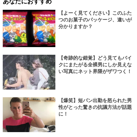
あなたにおすすめ
【よーく見てください】このふた
つのお菓子のパッケージ、違いが
分かりますか？
【奇跡的な錯覚】どう見てもバイ
クにまたがる全裸男にしか見えな
い写真にネット界隈がザワつく！
【爆笑】短パン出勤を怒られた男
性がとった驚きの抗議方法が話題
に！