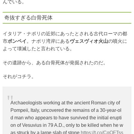
んでいる。
奇抜すぎる白骨死体
イタリア・ナポリの近郊にあったとされる古代ローマの都
市
ポンペイ
。ナポリ湾岸にある
ヴェスヴィオ火山
の噴火に
よって壊滅したと言われている。
その遺跡から、ある白骨死体が発掘されたのだ。
それがコチラ。
Archaeologists working at the ancient Roman city of
Pompeii, Italy, uncovered the remains of a 30-year-ol
d man who appears to have survived the initial erupti
on of Vesuvius in 79 A.D., only to be killed when he w
as struck by a large slab of stone
https://t.co/CgQFTss