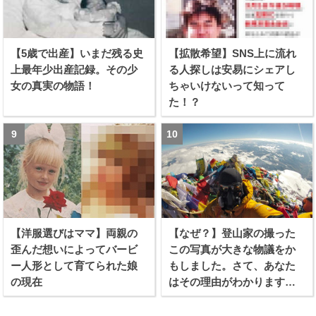
【5歳で出産】いまだ残る史
【拡散希望】SNS上に流れ
上最年少出産記録。その少
る人探しは安易にシェアし
女の真実の物語！
ちゃいけないって知って
た！？
【洋服選びはママ】両親の
【なぜ？】登山家の撮った
歪んだ想いによってバービ
この写真が大きな物議をか
ー人形として育てられた娘
もしました。さて、あなた
の現在
はその理由がわかります
か？