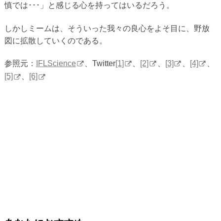
慎では･･･」と感じる心を持ってはいるだろう。
しかしミームは、そういった我々の良心をよそ目に、野放
図に拡散していくのである。
参照元：
IFLScience
、Twitter
[1]
、
[2]
、
[3]
、
[4]
、
[5]
、
[6]