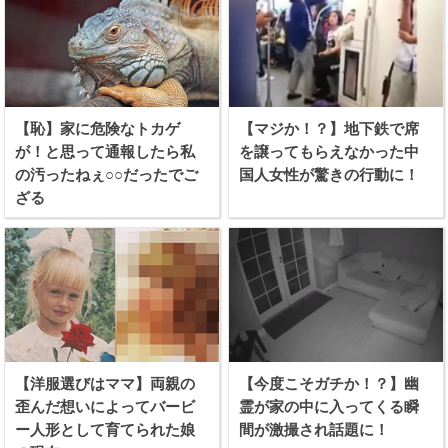
【恥】家に危険なトカゲ
【マジか！？】地下鉄で席
が！と思って通報したら私
を譲ってもらえなかった中
の汚ったねぇ○○だったでご
国人女性が驚きの行動に！
ざる
【洋服選びはママ】両親の
【今度こそガチか！？】幽
歪んだ想いによってバービ
霊が家の中に入ってくる瞬
ー人形として育てられた娘
間が激撮され話題に！