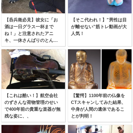
【呑兵衛必見】彼女に「お
【そこ代われ！】”男性は目
酒は一日グラス一杯まで
が離せない”筋トレ動画が大
ね！」と注意されたアニ
人気！
キ、一休さんばりのとんち
を利かせる！
【これは酷い！】航空会社
【驚愕】1100年前の仏像を
のずさんな荷物管理のせい
CTスキャンしてみた結果、
で400年前の貴重な楽器が無
中身が人間の遺体であるこ
残な姿に、、
とが判明！