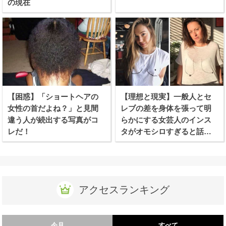
の現在
【困惑】「ショートヘアの
【理想と現実】一般人とセ
女性の首だよね？」と見間
レブの差を身体を張って明
違う人が続出する写真がコ
らかにする女芸人のインス
レだ！
タがオモシロすぎると話題
に！
アクセスランキング
今月
すべて