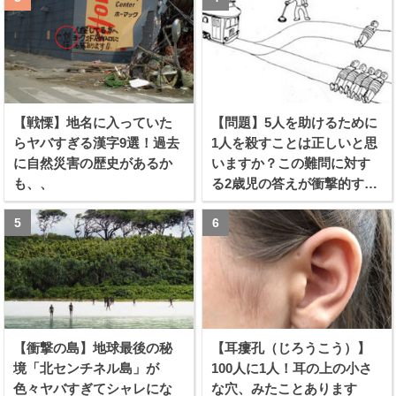
【戦慄】地名に入っていた
【問題】5人を助けるために
らヤバすぎる漢字9選！過去
1人を殺すことは正しいと思
に自然災害の歴史があるか
いますか？この難問に対す
も、、
る2歳児の答えが衝撃的すぎ
る！！
【衝撃の島】地球最後の秘
【耳瘻孔（じろうこう）】
境「北センチネル島」が
100人に1人！耳の上の小さ
色々ヤバすぎてシャレにな
な穴、みたことあります