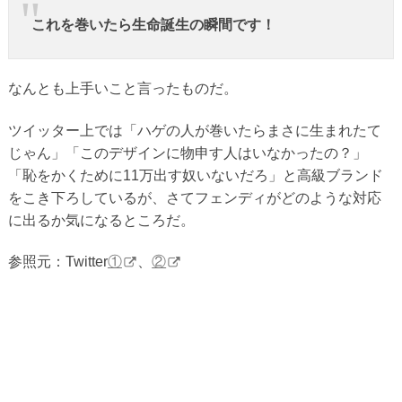
これを巻いたら生命誕生の瞬間です！
なんとも上手いこと言ったものだ。
ツイッター上では「ハゲの人が巻いたらまさに生まれたて
じゃん」「このデザインに物申す人はいなかったの？」
「恥をかくために11万出す奴いないだろ」と高級ブランド
をこき下ろしているが、さてフェンディがどのような対応
に出るか気になるところだ。
参照元：Twitter
①
、
②