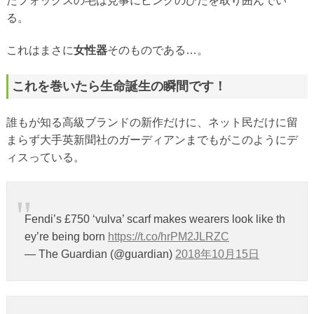
たフォックスの毛は見事にピンクのひだを取り囲んでい
る。
これはまさに
女性器
そのものである…。
これを巻いたら生命誕生の瞬間です！
誰もが知る高級ブランドの新作だけに、ネット民だけに留
まらず大手英新聞社のガーディアンまでもがこのようにデ
ィスっている。
Fendi’s £750 ‘vulva’ scarf makes wearers look like th
ey’re being born
https://t.co/hrPM2JLRZC
— The Guardian (@guardian)
2018年10月15日