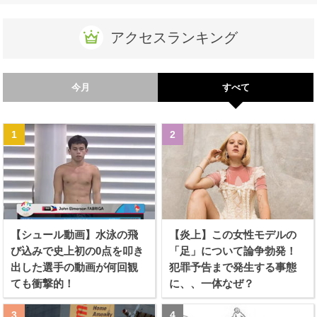
アクセスランキング
今月
すべて
【シュール動画】水泳の飛
【炎上】この女性モデルの
び込みで史上初の0点を叩き
「足」について論争勃発！
出した選手の動画が何回観
犯罪予告まで発生する事態
ても衝撃的！
に、、一体なぜ？