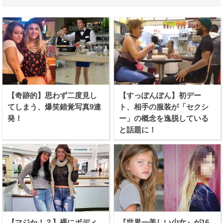
【奇跡的】思わず二度見し
【すっぽんぽん】初デー
てしまう、爆笑錯覚写真9連
ト、相手の服装が「セクシ
発！
ー」の概念を逸脱している
と話題に！
【マジか！？】裸にボディ
『世界一美しい少女』が16