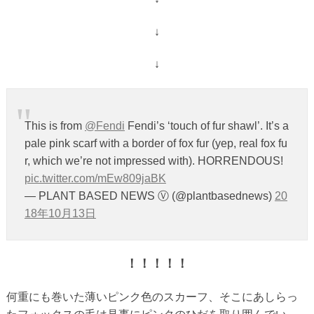
↓
↓
This is from
@Fendi
Fendi’s ‘touch of fur shawl’. It’s a
pale pink scarf with a border of fox fur (yep, real fox fu
r, which we’re not impressed with). HORRENDOUS!
pic.twitter.com/mEw809jaBK
— PLANT BASED NEWS Ⓥ (@plantbasednews)
20
18年10月13日
！！！！！
何重にも巻いた薄いピンク色のスカーフ、そこにあしらっ