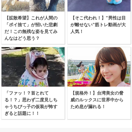
【拡散希望】これが人間の
【そこ代われ！】”男性は目
「ポイ捨て」が招いた悲劇
が離せない”筋トレ動画が大
だ！この無残な姿を見てみ
人気！
んなはどう思う？
「ファッ！？首とれて
【規格外！】台湾美女の脅
る！？」思わず二度見しち
威のルックスに世界中から
ゃうちびっ子の仮装が怖す
ため息が漏れる！
ぎると話題に！！