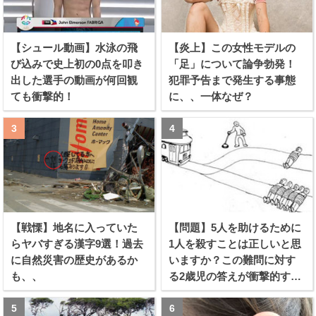
【シュール動画】水泳の飛
【炎上】この女性モデルの
び込みで史上初の0点を叩き
「足」について論争勃発！
出した選手の動画が何回観
犯罪予告まで発生する事態
ても衝撃的！
に、、一体なぜ？
【戦慄】地名に入っていた
【問題】5人を助けるために
らヤバすぎる漢字9選！過去
1人を殺すことは正しいと思
に自然災害の歴史があるか
いますか？この難問に対す
も、、
る2歳児の答えが衝撃的すぎ
る！！