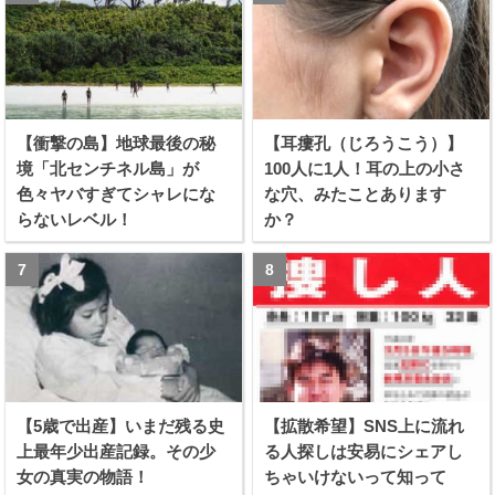
【衝撃の島】地球最後の秘
【耳瘻孔（じろうこう）】
境「北センチネル島」が
100人に1人！耳の上の小さ
色々ヤバすぎてシャレにな
な穴、みたことあります
らないレベル！
か？
【5歳で出産】いまだ残る史
【拡散希望】SNS上に流れ
上最年少出産記録。その少
る人探しは安易にシェアし
女の真実の物語！
ちゃいけないって知って