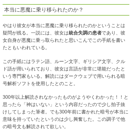
本当に悪魔に乗り移られたのか？
やはり彼女が本当に悪魔に乗り移られたのかということは
疑問が残る。一説には、彼女は
統合失調の患者
であり、彼
女自身が悪魔に乗っ取られたと思いこんでこの手紙を書い
たともいわれている。
この手紙にはラテン語、ルーン文字、ギリシア文字、クル
ド語が用いられており、彼女は言語が非常に堪能だったと
いう専門家もいる。解読にはダークウェブで用いられる暗
号解析ソフトを使用したとのこと。
300年以上解読されなかったものがようやくわかった！！と
思ったら「神はいない」という内容だったので少し拍子抜
けしてしまった筆者。でも300年前に書かれた暗号が本当に
意味を持っていたというのは少し興奮した。この調子で他
の暗号文も解読されて欲しい。