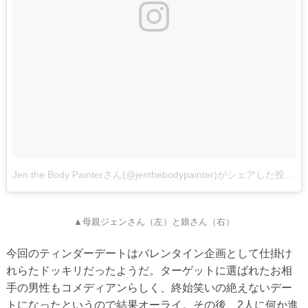
Jen the Body Painterさん(@jenthebodypainter)がシェアした投稿
▲母親ジェンさん（左）と娘さん（右）
今回のティンダーデートはバレンタイン企画として仕掛け
れらたドッキリだったようだ。ターゲットに選ばれたお相
手の男性もコメディアンらしく、終始笑いの絶えないデー
トになったというので結果オーライ。その後、2人に何か進