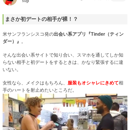
sugi
まさか初デートの相手が裸！？
米サンフランシスコ発の
出会い系アプリ『Tinder（ティン
ダー）』
。
そんな出会い系サイトで知り合い、スマホを通してしか知
らない相手と初デートをするときは、かなり緊張するに違
いない。
女性なら、メイクはもちろん、
服装もオシャレにきめて
相
手のハートを射止めたいところだ。