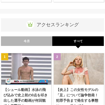
アクセスランキング
今月
すべて
【シュール動画】水泳の飛
【炎上】この女性モデルの
び込みで史上初の0点を叩き
「足」について論争勃発！
出した選手の動画が何回観
犯罪予告まで発生する事態