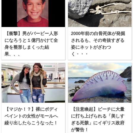
【衝撃】男がバービー人形
2000年前の白骨死体が発掘
になろうと１億円かけて全
されるも、その奇抜すぎる
身を整形しまくった結
姿にネットがざわつ
果、、、
く・・・
【マジか！？】裸にボディ
【注意喚起】ビーチに大量
ペイントの女性がモールへ
に打ち上げられる「美しす
繰り出したらこうなった！
ぎる死骸」にイギリス政府
が警告！