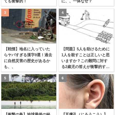
ても衝撃的！
に、、一体なぜ？
【戦慄】地名に入っていた
【問題】5人を助けるために
らヤバすぎる漢字9選！過去
1人を殺すことは正しいと思
に自然災害の歴史があるか
いますか？この難問に対す
も、、
る2歳児の答えが衝撃的すぎ
る！！
【衝撃の島】地球最後の秘
【耳瘻孔（じろうこう）】