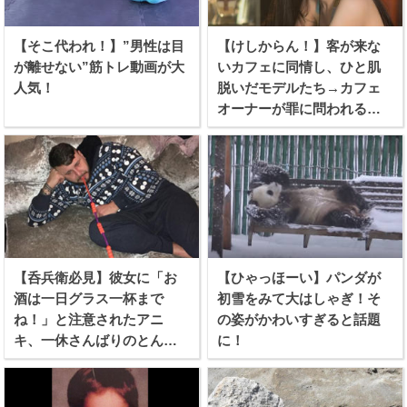
【そこ代われ！】”男性は目
【けしからん！】客が来な
が離せない”筋トレ動画が大
いカフェに同情し、ひと肌
人気！
脱いだモデルたち→カフェ
オーナーが罪に問われる事
態に！
【呑兵衛必見】彼女に「お
【ひゃっほーい】パンダが
酒は一日グラス一杯まで
初雪をみて大はしゃぎ！そ
ね！」と注意されたアニ
の姿がかわいすぎると話題
キ、一休さんばりのとんち
に！
を利かせる！