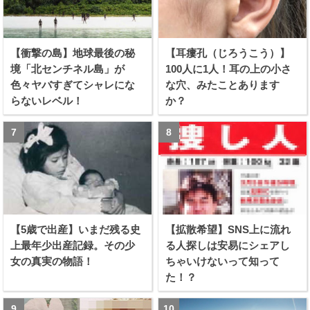
【衝撃の島】地球最後の秘
【耳瘻孔（じろうこう）】
境「北センチネル島」が
100人に1人！耳の上の小さ
色々ヤバすぎてシャレにな
な穴、みたことあります
らないレベル！
か？
【5歳で出産】いまだ残る史
【拡散希望】SNS上に流れ
上最年少出産記録。その少
る人探しは安易にシェアし
女の真実の物語！
ちゃいけないって知って
た！？