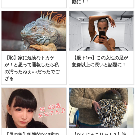
動に！！
【恥】家に危険なトカゲ
【股下1m】この女性の足が
が！と思って通報したら私
想像以上に長いと話題に！
の汚ったねぇ○○だったでご
ざる
【男の娘】衝撃的な40歳の
【なんじゃこりゃ！？】漁