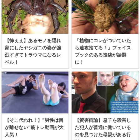
【怖ぇぇ】あるモノを隠れ
「植物にコレがついていた
家にしたヤシガニの姿が強
ら速攻捨てろ！」フェイス
烈すぎてトラウマになるレ
ブックのある投稿が話題
ベル！
に！
【そこ代われ！】”男性は目
【賛否両論】息子を殺害し
が離せない”筋トレ動画が大
た犯人が普通に働いている
人気！
のを見つけた母親がある行