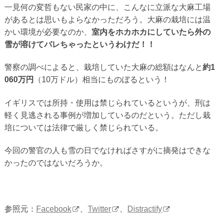
一見何の変哲もない民家の中に、こんなに立派な大麻工場
があるとは思いもよらなかっただろう。大麻の栽培には温
かい環境が必要なのか、
室内をホカホカにしていたら外の
雪が溶けてバレちゃったというわけだ！！
警察の調べによると、栽培していた大麻の総額はなんと
約1
060万円
（10万ドル）相当にものぼるという！
イギリスでは所持・使用は禁じられているというが、刑は
軽く見逃される事例が増加しているのだという。ただし栽
培については法律で厳しく禁じられている。
今回の警官の人も雪の日でなければさすがに摘発はできな
かったのではないだろうか。
参照元：
Facebook
、
Twitter
、
Distractify