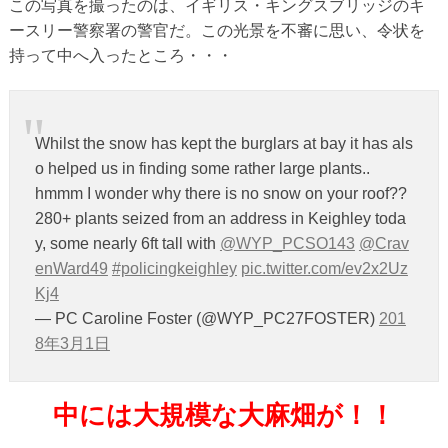
この写真を撮ったのは、イギリス・キングスブリッジのキ
ースリー警察署の警官だ。この光景を不審に思い、令状を
持って中へ入ったところ・・・
Whilst the snow has kept the burglars at bay it has als
o helped us in finding some rather large plants..
hmmm I wonder why there is no snow on your roof??
280+ plants seized from an address in Keighley toda
y, some nearly 6ft tall with
@WYP_PCSO143
@Crav
enWard49
#policingkeighley
pic.twitter.com/ev2x2Uz
Kj4
— PC Caroline Foster (@WYP_PC27FOSTER)
201
8年3月1日
中には大規模な大麻畑が！！