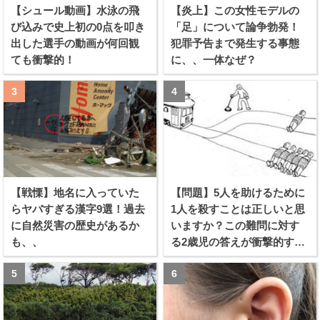
【シュール動画】水泳の飛
【炎上】この女性モデルの
び込みで史上初の0点を叩き
「足」について論争勃発！
出した選手の動画が何回観
犯罪予告まで発生する事態
ても衝撃的！
に、、一体なぜ？
【戦慄】地名に入っていた
【問題】5人を助けるために
らヤバすぎる漢字9選！過去
1人を殺すことは正しいと思
に自然災害の歴史があるか
いますか？この難問に対す
も、、
る2歳児の答えが衝撃的すぎ
る！！