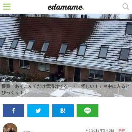
警察「あそこんチだけ雪溶けてる・・・怪しい！」⇒中に入ると
びっくり！！
事件
2018年3月6日